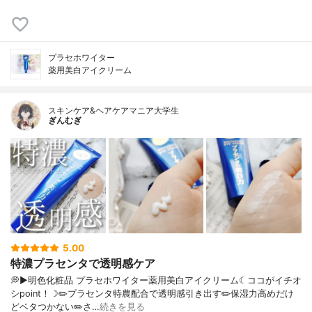
プラセホワイター
薬用美白アイクリーム
スキンケア&ヘアケアマニア大学生
ぎんむぎ
5.00
特濃プラセンタで透明感ケア
💭▶️明色化粧品 プラセホワイター薬用美白アイクリーム☾ココがイチオ
シpoint！☽✏️プラセンタ特農配合で透明感引き出す✏️保湿力高めだけ
どベタつかない✏️さ…
続きを見る