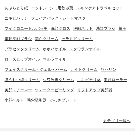
あぶらとり紙
コットン
シミ用飲み薬
スキンケアトラベルセット
ニキビパッチ
フェイスパック・シートマスク
マイクロニードルパッチ
洗顔クロス
洗顔ネット
洗顔ブラシ
繭玉
電動洗顔ブラシ
美白クリーム
セラミドクリーム
プラセンタクリーム
ホホバオイル
スクワランオイル
ローズヒップオイル
マルラオイル
フェイスクリーム・ジェル・バーム
ナイトクリーム
ワセリン
ほうれい線クリーム
シワ改善クリーム
ニキビ塗り薬
美顔ローラー
美顔スチーマー
ウォーターピーリング
リフトアップ美顔器
小顔ベルト
毛穴吸引器
かっさプレート
カテゴリ一覧へ