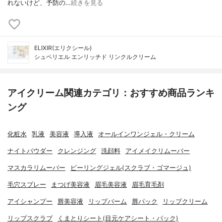
れないけど、予防の…
続きを見る
ELIXIR(エリクシール)
シュペリエル エンリッチド リンクルクリーム
アイクリーム関連カテゴリ：おすすめ商品ランキ
ング
化粧水
乳液
美容液
導入液
オールインワンジェル・クリーム
ナイトパウダー
クレンジング
洗顔料
アイメイクリムーバー
マスカラリムーバー
ピーリングジェル(スクラブ・ゴマージュ)
毛穴スプレー
まつげ美容液
眉毛美容液
眉毛育毛剤
アイシャンプー
唇美容液
リップバーム
唇パック
リップクリーム
リップスクラブ
くまとりシート(目元ケアシート・パック)