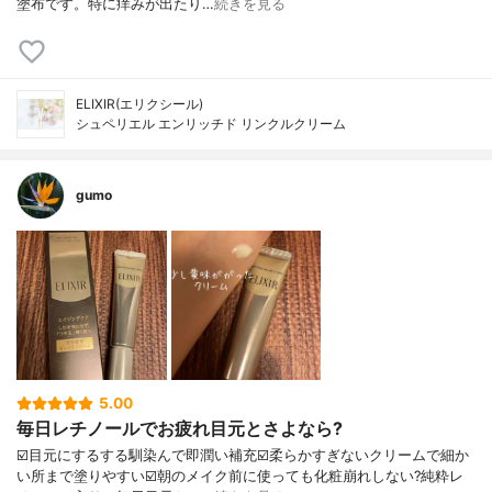
塗布です。特に痒みが出たり…
続きを見る
ELIXIR(エリクシール)
シュペリエル エンリッチド リンクルクリーム
gumo
5.00
毎日レチノールでお疲れ目元とさよなら?
☑️目元にするする馴染んで即潤い補充☑️柔らかすぎないクリームで細か
い所まで塗りやすい☑️朝のメイク前に使っても化粧崩れしない?純粋レ