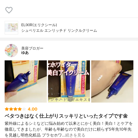
ELIXIR(エリクシール)
シュペリエル エンリッチド リンクルクリーム
美容ブロガー
ゆあ
4.00
ベタつきはなく仕上がりスッキリといったタイプです🌼
紫外線によるシミなどに悩み始めて以来とにかく美白！美白！とケアを
徹底してきましたが、年齢も年齢なので美白だけに頼らず5年先10年先
を見越し明色化粧品 プラセホワ…
続きを見る