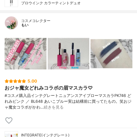
ブロウインク カラーティントデュオ
コスメコレクター
もい
5.00
おジャ魔女どれみコラボの眉マスカラ♡
#コスメ購入品インテグレートニュアンスアイブローマスカラPK746 ど
れみピンク ／ BL648 あいこブルー実は結構前に買ってたもの。笑おジ
ャ魔女コラボがかわ…
続きを見る
INTEGRATE(インテグレート)