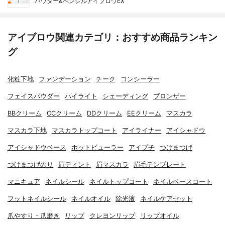
パウダー&ペンシルアイブロウEX
アイブロウ関連カテゴリ：おすすめ商品ランキン
グ
化粧下地
ファンデーション
チーク
コンシーラー
フェイスパウダー
ハイライト
シェーディング
ブロンザー
BBクリーム
CCクリーム
DDクリーム
EEクリーム
マスカラ
マスカラ下地
マスカラトップコート
アイライナー
アイシャドウ
アイシャドウベース
ホットビューラー
アイプチ
つけまつげ
つけまつげのり
眉ティント
眉マスカラ
眉毛テンプレート
マニキュア
ネイルシール
ネイルトップコート
ネイルベースコート
フットネイルシール
ネイルオイル
除光液
ネイルケアセット
爪やすり・爪磨き
リップ
クレヨンリップ
リップオイル