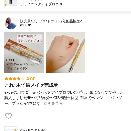
デザイニングアイブロウ3D
販売員/プチプラ/ドラコス/化粧品検定2…
muu❤︎
4.00
これ1本で眉メイク完成❤️
excelのパウダー&ペンシル アイブロウEX✨ずっと気になっててやっと
購入しました❤️〜商品紹介〜☑️3機能一体型で1本でペンシル、パウダ
ー、ブラシが1本にな…
続きを見る
excel(エクセル)