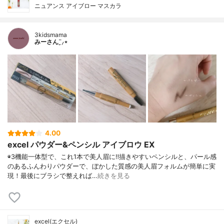
ニュアンス アイブロー マスカラ
3kidsmama
みーさん¨̮⸝⋆
4.00
excel パウダー&ペンシル アイブロウ EX
◉3機能一体型で、これ1本で美人眉に‼︎描きやすいペンシルと、パール感
のあるふんわりパウダーで、ぼかした質感の美人眉フォルムが簡単に実
現！最後にブラシで整えれば…
続きを見る
excel(エクセル)