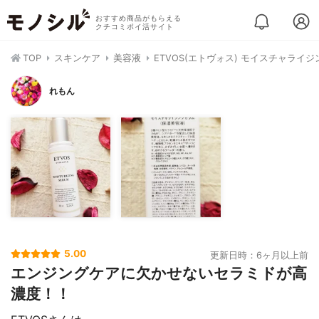
おすすめ商品がもらえる
クチコミポイ活サイト
TOP
スキンケア
美容液
ETVOS(エトヴォス) モイスチャライ
れもん
5.00
更新日時：6ヶ月以上前
エンジングケアに欠かせないセラミドが高
濃度！！