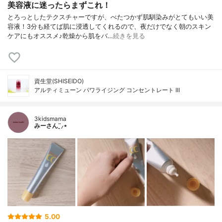
美容液に迷ったらまずこれ！
とろっとしたテクスチャーですが、べたつかず肌馴染みがとてもいい美
容液！3分も経てば肌に浸透してくれるので、夜だけでなく朝のスキン
ケアにもオススメ♪乾燥から肌をバ…
続きを見る
資生堂(SHISEIDO)
アルティミューン パワライジング コンセントレート III
3kidsmama
みーさん¨̮⸝⋆
5.00