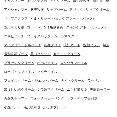
毛穴スプレー
まつげ美容液
アイクリーム
眉毛美容液
眉毛育毛剤
アイシャンプー
唇美容液
リップバーム
唇パック
リップクリーム
リップスクラブ
くまとりシート(目元ケアシート・パック)
あぶらとり紙
コットン
シミ用飲み薬
スキンケアトラベルセット
ニキビパッチ
フェイスパック・シートマスク
マイクロニードルパッチ
洗顔クロス
洗顔ネット
洗顔ブラシ
繭玉
電動洗顔ブラシ
美白クリーム
セラミドクリーム
プラセンタクリーム
ホホバオイル
スクワランオイル
ローズヒップオイル
マルラオイル
フェイスクリーム・ジェル・バーム
ナイトクリーム
ワセリン
ほうれい線クリーム
シワ改善クリーム
ニキビ塗り薬
美顔ローラー
美顔スチーマー
ウォーターピーリング
リフトアップ美顔器
小顔ベルト
毛穴吸引器
かっさプレート