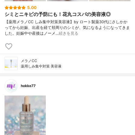
5.00
シミとニキビの予防にも！花丸コスパの美容液◎
【薬用メラノCC しみ集中対策美容液】by ロート製薬30代にさしかか
ってから妊娠、出産を経て頬周りのシミが、気になるようになってきま
した。妊娠中や産後はノーメ…
続きを見る
メラノCC
薬用しみ集中対策 美容液
hokke77