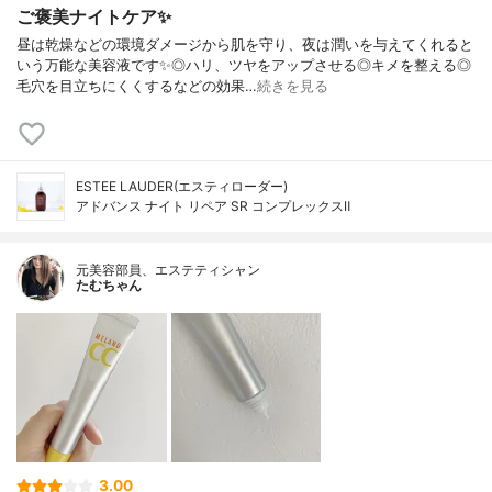
ご褒美ナイトケア✨
昼は乾燥などの環境ダメージから肌を守り、夜は潤いを与えてくれると
いう万能な美容液です✨◎ハリ、ツヤをアップさせる◎キメを整える◎
毛穴を目立ちにくくするなどの効果…
続きを見る
ESTEE LAUDER(エスティローダー)
アドバンス ナイト リペア SR コンプレックスⅡ
元美容部員、エステティシャン
たむちゃん
3.00