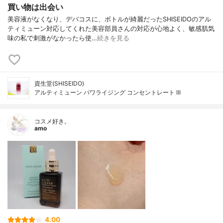
買い物は出会い
美容液がなくなり、デバコスに、ボトルが綺麗だったSHISEIDOのアル
ティミューン対応してくれた美容部員さんの対応が心地よく、敏感肌気
味の私で刺激がなかったら使…
続きを見る
資生堂(SHISEIDO)
アルティミューン パワライジング コンセントレート III
コスメ好き。
amo
4.00