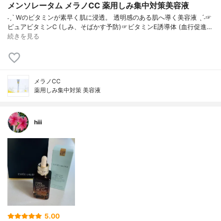
メンソレータム メラノCC 薬用しみ集中対策美容液
˗ˏˋ Wのビタミンが素早く肌に浸透。 透明感のある肌へ導く美容液 ˎˊ˗☞
ピュアビタミンC (しみ、そばかす予防)☞ビタミンE誘導体 (血行促進…
続きを見る
メラノCC
薬用しみ集中対策 美容液
hiii
5.00