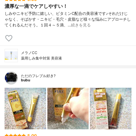
濃厚な一滴でケアしやすい！
しみやニキビ予防に嬉しい、ビタミンC配合の美容液です♪それだけじ
ゃなく、そばかす・ニキビ・毛穴・皮脂など様々な悩みにアプローチし
てくれるんだそう。１回４～５滴、…
続きを見る
メラノCC
薬用しみ集中対策 美容液
ただのフレブル好き?
bubu
5.00