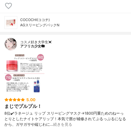
COCOCHI(ココチ)
AGスリーピングパックN
コスメ好き大学生💓
アフリカ少女🐘
5.00
まじでプルプル！
8位✔️ラネージュ リップ スリーピングマスク→1800円重ためのねーっ
とりとしたナイトケアリップ！本気で唇が補修されてぷるっぷるになる
から、ガサガサや縦じわに…
続きを見る