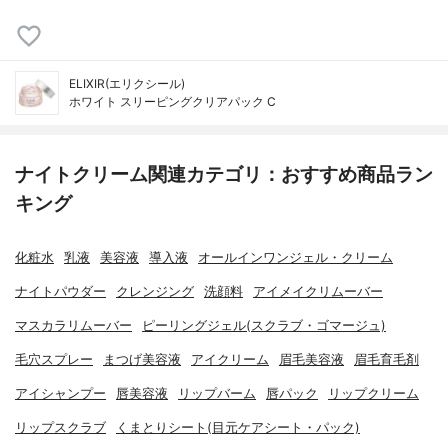
ELIXIR(エリクシール)
ホワイト スリーピングクリアパック C
ナイトクリーム関連カテゴリ：おすすめ商品ラン
キング
化粧水
乳液
美容液
導入液
オールインワンジェル・クリーム
ナイトパウダー
クレンジング
洗顔料
アイメイクリムーバー
マスカラリムーバー
ピーリングジェル(スクラブ・ゴマージュ)
毛穴スプレー
まつげ美容液
アイクリーム
眉毛美容液
眉毛育毛剤
アイシャンプー
唇美容液
リップバーム
唇パック
リップクリーム
リップスクラブ
くまとりシート(目元ケアシート・パック)