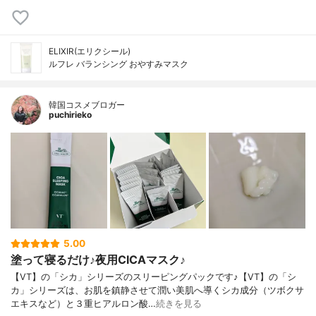
ELIXIR(エリクシール)
ルフレ バランシング おやすみマスク
韓国コスメブロガー
puchirieko
5.00
塗って寝るだけ♪夜用CICAマスク♪
【VT】の「シカ」シリーズのスリーピングパックです♪【VT】の「シ
カ」シリーズは、お肌を鎮静させて潤い美肌へ導くシカ成分（ツボクサ
エキスなど）と３重ヒアルロン酸…
続きを見る