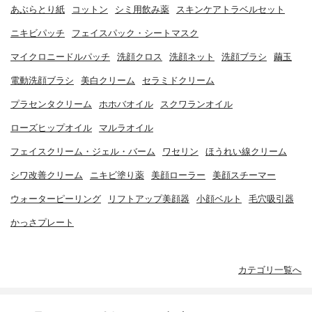
あぶらとり紙
コットン
シミ用飲み薬
スキンケアトラベルセット
ニキビパッチ
フェイスパック・シートマスク
マイクロニードルパッチ
洗顔クロス
洗顔ネット
洗顔ブラシ
繭玉
電動洗顔ブラシ
美白クリーム
セラミドクリーム
プラセンタクリーム
ホホバオイル
スクワランオイル
ローズヒップオイル
マルラオイル
フェイスクリーム・ジェル・バーム
ワセリン
ほうれい線クリーム
シワ改善クリーム
ニキビ塗り薬
美顔ローラー
美顔スチーマー
ウォーターピーリング
リフトアップ美顔器
小顔ベルト
毛穴吸引器
かっさプレート
カテゴリ一覧へ