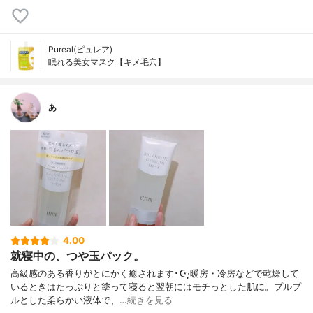
Pureal(ピュレア)
眠れる美女マスク【キメ毛穴】
あ
4.00
就寝中の、つや玉パック。
高級感のある香りがとにかく癒されます･☪︎·̩͙暖房・冷房などで乾燥して
いるときはたっぷりと塗って寝ると翌朝にはモチっとした肌に。プルプ
ルとした柔らかい液体で、…
続きを見る