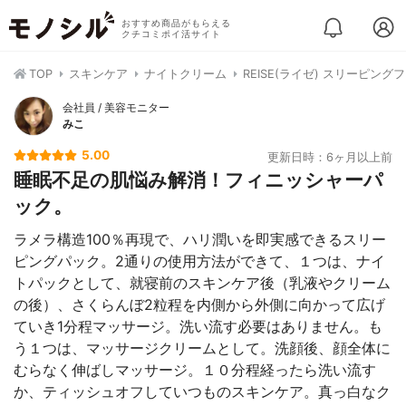
おすすめ商品がもらえる
クチコミポイ活サイト
TOP
スキンケア
ナイトクリーム
REISE(ライゼ) スリーピン
会社員 / 美容モニター
みこ
5.00
更新日時：6ヶ月以上前
睡眠不足の肌悩み解消！フィニッシャーパ
ック。
ラメラ構造100％再現で、ハリ潤いを即実感できるスリー
ピングパック。2通りの使用方法ができて、１つは、ナイ
トパックとして、就寝前のスキンケア後（乳液やクリーム
の後）、さくらんぼ2粒程を内側から外側に向かって広げ
ていき1分程マッサージ。洗い流す必要はありません。も
う１つは、マッサージクリームとして。洗顔後、顔全体に
むらなく伸ばしマッサージ。１０分程経ったら洗い流す
か、ティッシュオフしていつものスキンケア。真っ白なク