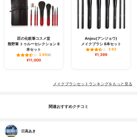
匠の化粧筆コスメ堂
Anjou(アンジョウ)
熊野筆 トゥルーセレクション 8
メイクブラシ 8本セット
本セット
3.92
¥1,399
3.95
(6)
¥11,000
メイクブラシセットランキングをもっと見る
関連おすすめクチコミ
日高あき