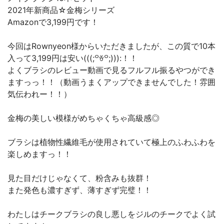
2021年新商品☆金梅シリーズ
Amazonで3,199円です！
今回はRownyeon様からいただきましたが、この質で10本
入って3,199円は安い(((;꒪ꈊ꒪;))):！！
よくブラシのレビュー動画で見るフルフル振るやつができ
ますっっ！！（動画うまくアップできませんでした！雰囲
気伝われー！！）
金梅の美しい模様がめちゃくちゃ高級感◎
ブラシは植物性繊維毛が使用されていて極上のふわふわを
楽しめますっ！！
見た目だけじゃなくて、粉含みも抜群！
また発色も濃すぎず、薄すぎず完璧！！
わたしはチークブラシの良し悪しをジルのチークでよく試