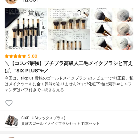
5.00
＼【コスパ最強】プチプラ高級人工毛メイクブラシと言え
ば、"SIX PLUS"✨／
今回は、sixplus 貴族のゴールドメイクブラシ のレビューです!正直、私
はメイクツールに全く興味がありません?←は?化粧下地は素手やし←フ
ァンデはパフ付きで…
続きを見る
SIXPLUS(シックスプラス)
貴族のゴールドメイクブラシセット 11本セット