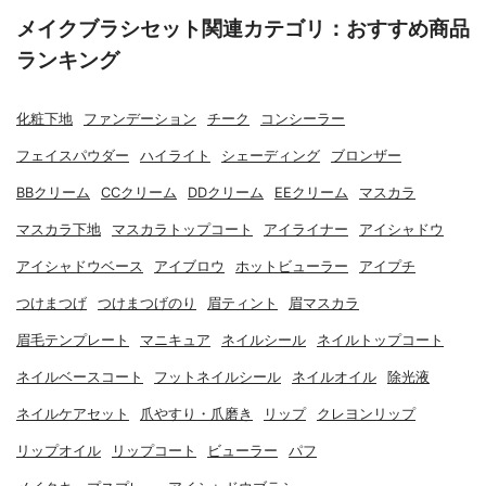
メイクブラシセット関連カテゴリ：おすすめ商品
ランキング
化粧下地
ファンデーション
チーク
コンシーラー
フェイスパウダー
ハイライト
シェーディング
ブロンザー
BBクリーム
CCクリーム
DDクリーム
EEクリーム
マスカラ
マスカラ下地
マスカラトップコート
アイライナー
アイシャドウ
アイシャドウベース
アイブロウ
ホットビューラー
アイプチ
つけまつげ
つけまつげのり
眉ティント
眉マスカラ
眉毛テンプレート
マニキュア
ネイルシール
ネイルトップコート
ネイルベースコート
フットネイルシール
ネイルオイル
除光液
ネイルケアセット
爪やすり・爪磨き
リップ
クレヨンリップ
リップオイル
リップコート
ビューラー
パフ