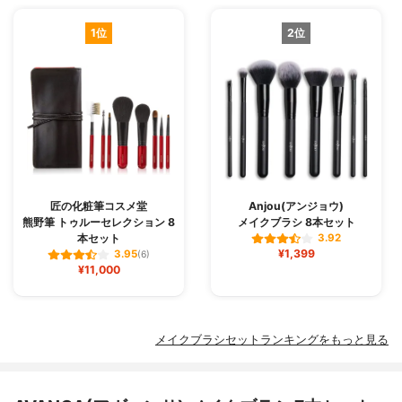
1位
2位
匠の化粧筆コスメ堂
Anjou(アンジョウ)
熊野筆 トゥルーセレクション 8
メイクブラシ 8本セット
本セット
3.92
¥1,399
3.95
(6)
¥11,000
メイクブラシセットランキングをもっと見る