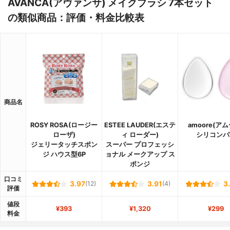
AVANCA(アヴァンサ) メイクブラシ 7本セット
の類似商品：評価・料金比較表
商品名
ROSY ROSA(ロージー
ESTEE LAUDER(エステ
amoore(アム
ローザ)
ィ ローダー)
シリコンパ
ジェリータッチスポン
スーパー プロフェッシ
ジ ハウス型6P
ョナル メークアップ ス
ポンジ
口コミ
3.97
(12)
3.91
(4)
3
評価
値段
¥393
¥1,320
¥299
料金