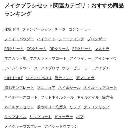
メイクブラシセット関連カテゴリ：おすすめ商品
ランキング
化粧下地
ファンデーション
チーク
コンシーラー
フェイスパウダー
ハイライト
シェーディング
ブロンザー
BBクリーム
CCクリーム
DDクリーム
EEクリーム
マスカラ
マスカラ下地
マスカラトップコート
アイライナー
アイシャドウ
アイシャドウベース
アイブロウ
ホットビューラー
アイプチ
つけまつげ
つけまつげのり
眉ティント
眉マスカラ
眉毛テンプレート
マニキュア
ネイルシール
ネイルトップコート
ネイルベースコート
フットネイルシール
ネイルオイル
除光液
ネイルケアセット
爪やすり・爪磨き
リップ
クレヨンリップ
リップオイル
リップコート
ビューラー
パフ
メイクキープスプレー
アイシャドウブラシ