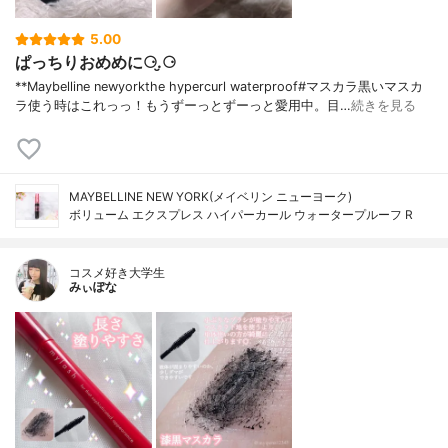
5.00
ぱっちりおめめに⚆.̮⚆
**Maybelline newyorkthe hypercurl waterproof#マスカラ⁡黒いマスカ
ラ使う時はこれっっ！もうずーっとずーっと愛用中。目…
続きを見る
MAYBELLINE NEW YORK(メイベリン ニューヨーク)
ボリューム エクスプレス ハイパーカール ウォータープルーフ R
コスメ好き大学生
みぃぽな