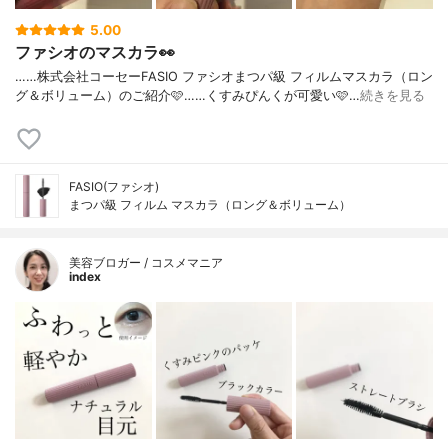
5.00
ファシオのマスカラ👀
……⁡⁡株式会社コーセー⁡⁡FASIO ファシオ⁡⁡まつパ級 フィルムマスカラ⁡⁡（ロン
グ＆ボリューム）⁡⁡のご紹介🩷️⁡⁡……⁡⁡くすみぴんくが可愛い🩷️⁡⁡…
続きを見る
FASIO(ファシオ)
まつパ級 フィルム マスカラ（ロング＆ボリューム）
美容ブロガー / コスメマニア
index