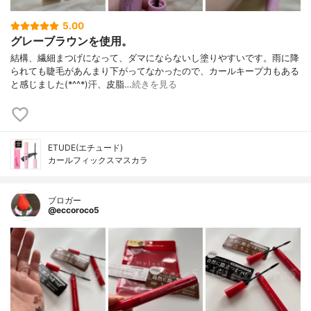
5.00
グレーブラウンを使用。
結構、繊細まつげになって、ダマにならないし塗りやすいです。雨に降
られても睫毛があんまり下がってなかったので、カールキープ力もある
と感じました(*^^*)汗、皮脂…
続きを見る
ETUDE(エチュード)
カールフィックスマスカラ
ブロガー
@eccoroco5