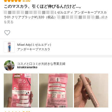
5.00
このマスカラ、引くほど伸びるんだけど…。
▧ ▦ ▤ ▥ ▧ ▦ ▤ ▥ ▧ ▦ ▤ ▥ミゼルエディ アンダーキープマスカ
ラ01 クリアブラック¥1,320（税込）▧ ▦ ▤ ▥ ▧ ▦ ▤ ▥ ▧ ▦…
続き
を見る
Misel Ady(ミゼルエディ)
アンダーキープマスカラ
コスメと口コミが大好きな専業主婦
kirakiranoriko