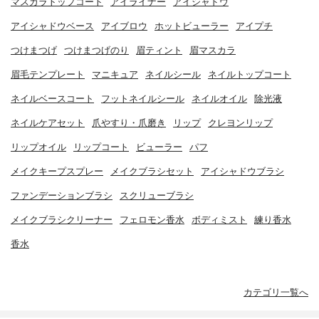
マスカラトップコート
アイライナー
アイシャドウ
アイシャドウベース
アイブロウ
ホットビューラー
アイプチ
つけまつげ
つけまつげのり
眉ティント
眉マスカラ
眉毛テンプレート
マニキュア
ネイルシール
ネイルトップコート
ネイルベースコート
フットネイルシール
ネイルオイル
除光液
ネイルケアセット
爪やすり・爪磨き
リップ
クレヨンリップ
リップオイル
リップコート
ビューラー
パフ
メイクキープスプレー
メイクブラシセット
アイシャドウブラシ
ファンデーションブラシ
スクリューブラシ
メイクブラシクリーナー
フェロモン香水
ボディミスト
練り香水
香水
カテゴリ一覧へ