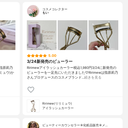
コスメコレクター
もい
5.00
3/24新発売のビューラー
⁡⁡⁡指原莉乃
Ririmewアイラッシュカーラー税込1,980円3/24に新発売の
ミュウ)か
ビューラーを一足先にいただきました♡Ririmewは指原莉乃
さんプロデュースのコスメブランド…
続きを見る
Ririmew(リリミュウ)
アイラッシュカーラー
ビューティーカウンセラー☆化粧品販売☆メ…