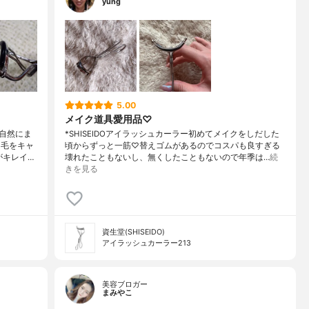
yung
5.00
メイク道具愛用品♡
自然にま
*SHISEIDOアイラッシュカーラー初めてメイクをしだした
つ毛をキャ
頃からずっと一筋♡替えゴムがあるのでコスパも良すぎる
がキレイ…
壊れたこともないし、無くしたこともないので年季は…
続
きを見る
資生堂(SHISEIDO)
アイラッシュカーラー213
美容ブロガー
まみやこ