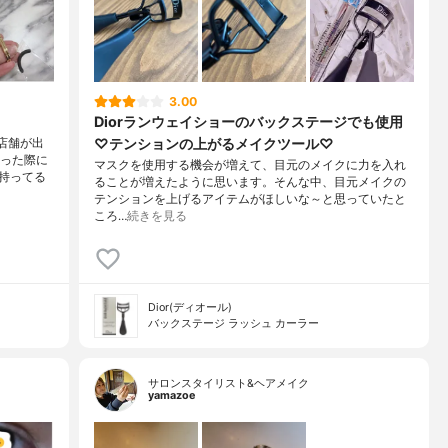
3.00
Diorランウェイショーのバックステージでも使用
♡テンションの上がるメイクツール♡
店舗が出
行った際に
マスクを使用する機会が増えて、目元のメイクに力を入れ
持ってる
ることが増えたように思います。そんな中、目元メイクの
テンションを上げるアイテムがほしいな～と思っていたと
ころ…
続きを見る
Dior(ディオール)
バックステージ ラッシュ カーラー
サロンスタイリスト&ヘアメイク
yamazoe