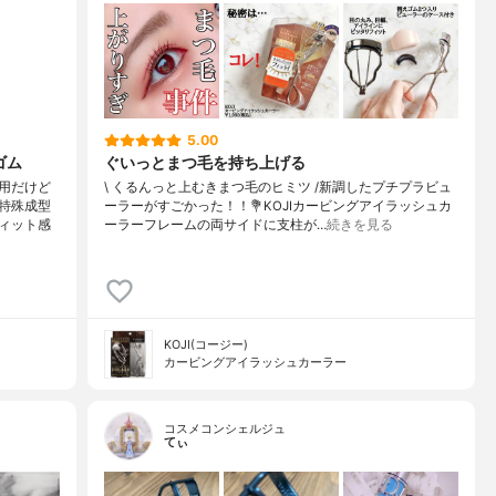
5.00
ゴム
ぐいっとまつ毛を持ち上げる
用だけど
\ くるんっと上むきまつ毛のヒミツ /⁡新調したプチプラビュ
特殊成型
ーラーがすごかった！！⁡⁡⁡💐KOJIカービングアイラッシュカ
ィット感
ーラー⁡⁡⁡フレームの両サイドに支柱が…
続きを見る
KOJI(コージー)
カービングアイラッシュカーラー
コスメコンシェルジュ
てぃ