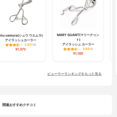
MARY QUANT(マリークヮン
shu uemura(シュウ ウエムラ)
ト)
アイラッシュカーラー
ミ
アイラッシュ カーラー
3.87
(15)
3.83
¥1,372
(2)
¥1,100
ビューラーランキングをもっと見る
関連おすすめクチコミ