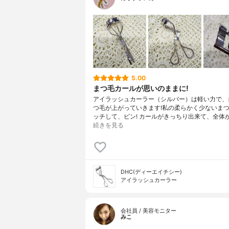
5.00
まつ毛カールが思いのままに!
アイラッシュカーラー（シルバー）は軽い力で、
つ毛が上がっていきます!私の柔らかく少ないま
ッチして、ピン! カールがきっちり出来て、全体
続きを見る
DHC(ディーエイチシー)
アイラッシュカーラー
会社員 / 美容モニター
みこ