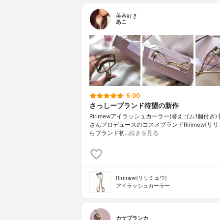
美容好き
あこ
5.00
さっしーブランド待望の新作
⁡Ririmew⁡⁡アイラッシュカーラー⁡⁡⁡(替えゴム1個付き) ⁡⁡
さんプロデュースのコスメブランドRirimew(リリ
らブランド初…
続きを見る
Ririmew(リリミュウ)
アイラッシュカーラー
カサブランカ