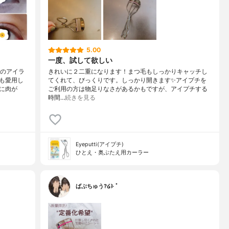
5.00
一度、試して欲しい
堂のアイラ
きれいに２二重になります！まつ毛もしっかりキャッチし
も愛用し
てくれて、びっくりです。しっかり開きます✨アイプチを
に肉が
ご利用の方は物足りなさがあるかもですが、アイプチする
時間…
続きを見る
Eyeputti(アイプチ)
ひとえ・奥ぶたえ用カーラー
ばぶちゅう?໒꒱· ﾟ