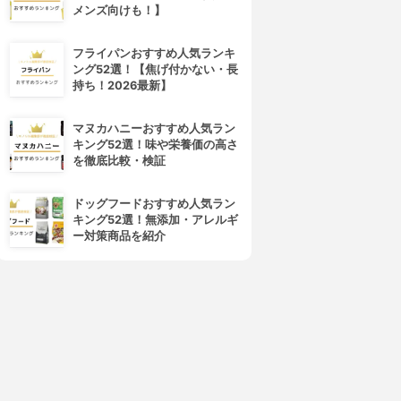
メンズ向けも！】
フライパンおすすめ人気ランキ
ング52選！【焦げ付かない・長
持ち！2026最新】
資生堂(SHISEIDO)
shu uemura(シュウ ウエムラ)
マヌカハニーおすすめ人気ラン
ニアイラッシュカーラー 215
S カーラー
キング52選！味や栄養価の高さ
3.82
3.78
(11)
(4)
を徹底比較・検証
¥691
¥967
ドッグフードおすすめ人気ラン
キング52選！無添加・アレルギ
ー対策商品を紹介