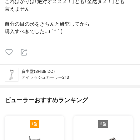
こればかりは｢絶対オススメ！｣とも｢全然ダメ！｣とも
言えません
自分の目の形をきちんと研究してから
購入すべきでした…( ˙꒳ ˙ )
資生堂(SHISEIDO)
アイラッシュカーラー213
ビューラーおすすめランキング
1位
2位