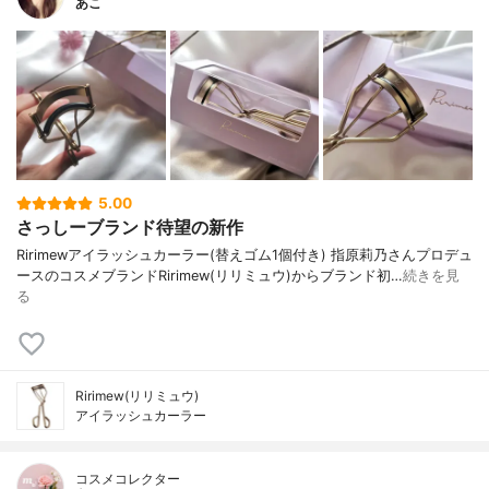
あこ
5.00
さっしーブランド待望の新作
⁡Ririmew⁡⁡アイラッシュカーラー⁡⁡⁡(替えゴム1個付き) ⁡⁡⁡⁡⁡指原莉乃さんプロデュ
ースのコスメブランドRirimew(リリミュウ)からブランド初…
続きを見
る
Ririmew(リリミュウ)
アイラッシュカーラー
コスメコレクター