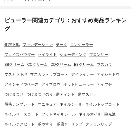
ビューラー関連カテゴリ：おすすめ商品ランキン
グ
化粧下地
ファンデーション
チーク
コンシーラー
フェイスパウダー
ハイライト
シェーディング
ブロンザー
BBクリーム
CCクリーム
DDクリーム
EEクリーム
マスカラ
マスカラ下地
マスカラトップコート
アイライナー
アイシャドウ
アイシャドウベース
アイブロウ
ホットビューラー
アイプチ
つけまつげ
つけまつげのり
眉ティント
眉マスカラ
眉毛テンプレート
マニキュア
ネイルシール
ネイルトップコート
ネイルベースコート
フットネイルシール
ネイルオイル
除光液
ネイルケアセット
爪やすり・爪磨き
リップ
クレヨンリップ