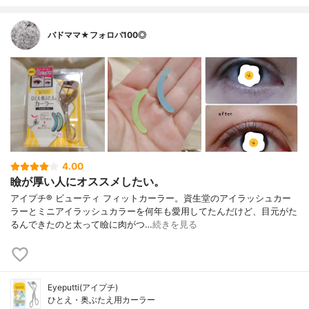
バドママ★フォロバ100◎
4.00
瞼が厚い人にオススメしたい。
アイプチ® ビューティ フィットカーラー。資生堂のアイラッシュカー
ラーとミニアイラッシュカラーを何年も愛用してたんだけど、目元がた
るんできたのと太って瞼に肉がつ…
続きを見る
Eyeputti(アイプチ)
ひとえ・奥ぶたえ用カーラー