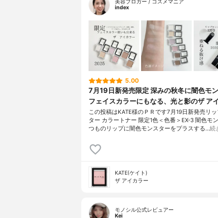
美容ブロガー / コスメマニア
index
5.00
7月19日新発売限定 深みの秋冬に闇色モ
フェイスカラーにもなる、光と影のザ ア
この投稿はKATE様のＰＲです7月19日新発売リ
ター カラートナー 限定1色＜色番＞EX-3 闇色モ
つものリップに闇色モンスターをプラスする…
続
KATE(ケイト)
ザ アイカラー
モノシル公式レビュアー
Kei