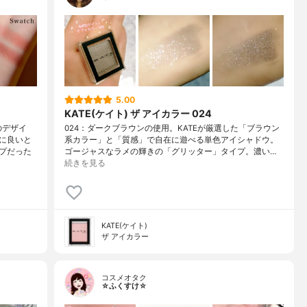
5.00
KATE(ケイト) ザ アイカラー 024
のデザイ
024：ダークブラウンの使用。KATEが厳選した「ブラウン
に良いと
系カラー」と「質感」で自在に遊べる単色アイシャドウ。
プだった
ゴージャスなラメの輝きの「グリッター」タイプ。濃い…
続きを見る
KATE(ケイト)
ザ アイカラー
コスメオタク
☆ふくすけ☆