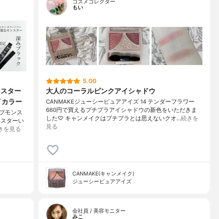
コスメコレクター
もい
5.00
ンスター
大人のコーラルピンクアイシャドウ
イカラー
CANMAKEジューシーピュアアイズ 14 テンダーフラワー
660円で買えるプチプラアイシャドウの新色をいただきま
ップモンス
した♡ キャンメイクはプチプラとは思えないクオ…
続きを
ンスターい
見る
きを見る
CANMAKE(キャンメイク)
ジューシーピュアアイズ
会社員 / 美容モニター
みこ