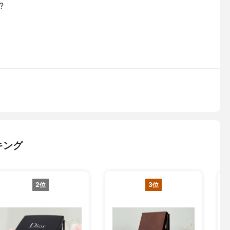
?
キング
2位
3位