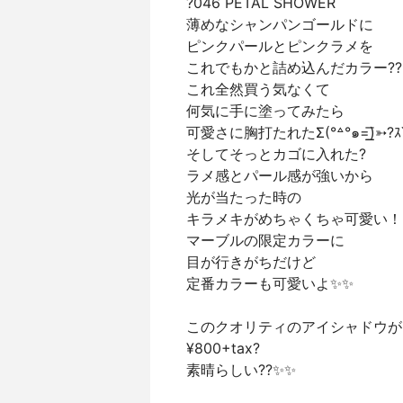
?046 PETAL SHOWER
薄めなシャンパンゴールドに
ピンクパールとピンクラメを
これでもかと詰め込んだカラー??
これ全然買う気なくて
何気に手に塗ってみたら
可愛さに胸打たれたΣ(°꒫°๑=͟͟͞)➳?ｽﾞ
そしてそっとカゴに入れた?
ラメ感とパール感が強いから
光が当たった時の
キラメキがめちゃくちゃ可愛い！
マーブルの限定カラーに
目が行きがちだけど
定番カラーも可愛いよ✨✨
このクオリティのアイシャドウが
¥800+tax?
素晴らしい??✨✨