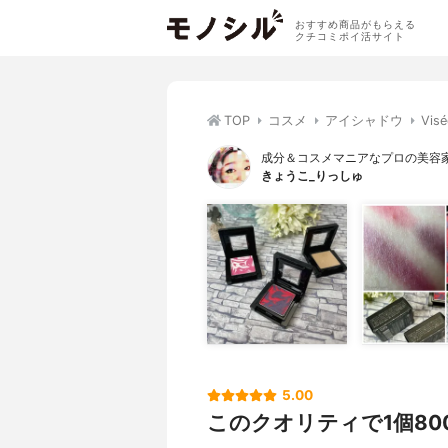
おすすめ商品がもらえる
クチコミポイ活サイト
TOP
コスメ
アイシャドウ
Vi
成分＆コスメマニアなプロの美容
きょうこ_りっしゅ
5.00
このクオリティで1個8