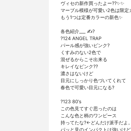
ヴィセの新作買ったよー??✨✨
マーブル模様が可愛い2色は限定
もう1つは定番カラーの新色✨
各色紹介___ ✍?
?124 ANGEL TRAP
パール感が強いピンク?
くすみのない2色で
混ぜるからこそ出来る
キレイなピンク??
濃さはないけど
目元にしっかり色づいてくれて
春色で可愛い目元になる?
?123 80’s
この色見てすぐ思ったのは
こんな色と柄のワンピース
持ってたな?←どんだけ派手だよ
パッと見のインパクトは強いけど