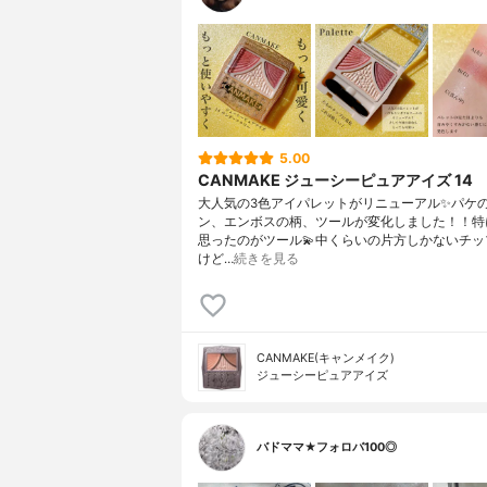
5.00
CANMAKE ジューシーピュアアイズ 14
大人気の3色アイパレットがリニューアル✨パケ
ン、エンボスの柄、ツールが変化しました！！特
思ったのがツール💫中くらいの片方しかないチッ
けど…
続きを見る
CANMAKE(キャンメイク)
ジューシーピュアアイズ
バドママ★フォロバ100◎