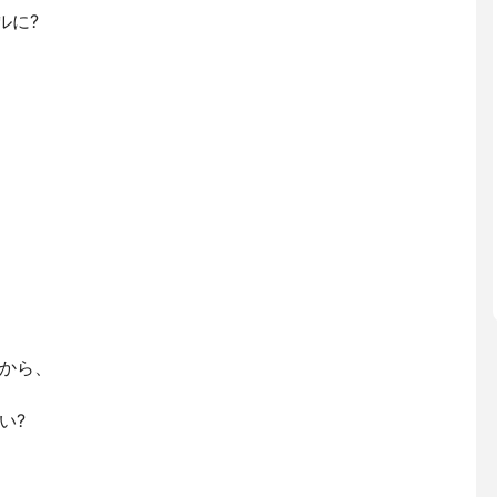
ルに?
から、
い?