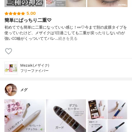
5.00
簡単にぱっちり二重♡
初めてでも簡単に二重になっていい感じ！👀🤍今まで別の皮膜タイプを
使っていたけど、メザイクは1日過ごしても二重が戻ったりしないのが
強い❤️‍🔥瞼がくっついててバレ…
続きを見る
Mezaik(メザイク)
フリーファイバー
メグ