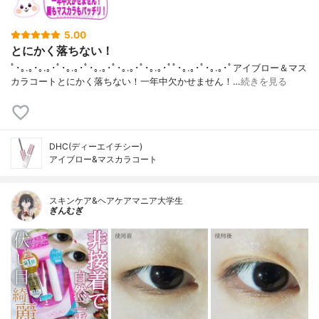
5.00
とにかく落ちない！
ﾟ･｡.｡･｡.｡･ﾟ･｡.｡･ﾟ･｡.｡･ﾟ･｡.｡･ﾟ･｡.｡･ﾟﾟ･｡.｡･ﾟ･｡.｡･ﾟアイブロー＆マス
カラコートとにかく落ちない！一年中欠かせません！…
続きを見る
DHC(ディーエイチシー)
アイブロー&マスカラコート
スキンケア&ヘアケアマニア大学生
ぎんむぎ