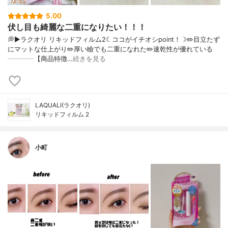
5.00
伏し目も綺麗な二重になりたい！！！
💭▶️ラクオリ リキッドフィルム2☾ココがイチオシpoint！☽✏️目立たず
にマットな仕上がり✏️厚い瞼でも二重になれた✏️速乾性が優れている
┈┈┈┈【商品特徴…
続きを見る
LAQUALI(ラクオリ)
リキッドフィルム 2
小町