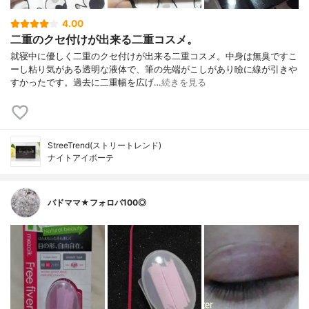
4.00
二重のクセ付けが出来る二重コスメ。
就寝中に優しく二重のクセ付けが出来る二重コスメ。中身は無臭ですこ
ーし粘り気がある透明な液体で、筆の先端がこしがあり瞼に線が引きや
すかったです。過去に二重幅を広げ…
続きを見る
StreeTrend(ストリートレンド)
ナイトアイボーテ
バドママ★フォロバ100◎