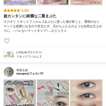
5.00
超カンタンに綺麗な二重まぶた
ラクオリ リキッドフィルム 2まぶたに塗った液が乾くと、透明のセミ
マットな皮膜になるので目立たず、元からふたえのような自然な仕上が
りに。✨バレないマットタイプ✨…
続きを見る
LAQUALI(ラクオリ)
リキッドフィルム 2
専業主婦
necopen/フォロバ♡