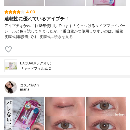
4.00
速乾性に優れているアイプチ！
アイプチはかれこれ18年使用しています＊くっつけるタイプファイバー
シールと色々試してきましたが、1番自然かつ使用しやすいのは、断然
皮膜式(非接着)です‼︎皮膜式…
続きを見る
LAQUALI(ラクオリ)
リキッドフィルム 2
コスメ好き?
mana