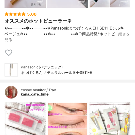
5.00
オススメのホットビューラー🔆
✼••┈┈┈┈••✼••┈┈┈┈••✼PanasonicまつげくるんEH-SE11-Eシルキー
ベージュ✼••┈┈┈┈••✼••┈┈┈┈••✼○商品特徴*ホットビ…
続きを
見る
Panasonic(パナソニック)
まつげくるん ナチュラルカール EH-SE11-E
cosme monitor / Trav…
kana_cafe_time