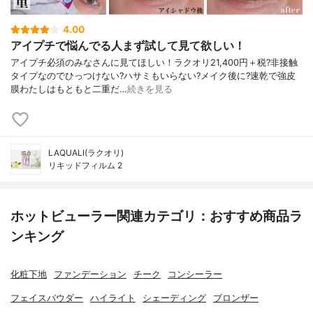
4.00
アイプチで悩んでる人まず試して見て欲しい！
アイプチ必須のみなさんに見てほしい！ラクオリ21,400円＋税?非接触
タイプなのでひっつけない?ハサミもいらない?メイク後に?速乾で強皮
膜わたしはもともと二重だ…
続きを見る
LAQUALI(ラクオリ)
リキッドフィルム 2
ホットビューラー関連カテゴリ：おすすめ商品ラ
ンキング
化粧下地
ファンデーション
チーク
コンシーラー
フェイスパウダー
ハイライト
シェーディング
ブロンザー