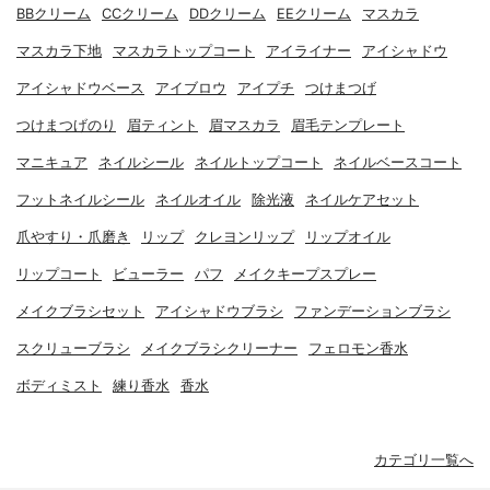
BBクリーム
CCクリーム
DDクリーム
EEクリーム
マスカラ
マスカラ下地
マスカラトップコート
アイライナー
アイシャドウ
アイシャドウベース
アイブロウ
アイプチ
つけまつげ
つけまつげのり
眉ティント
眉マスカラ
眉毛テンプレート
マニキュア
ネイルシール
ネイルトップコート
ネイルベースコート
フットネイルシール
ネイルオイル
除光液
ネイルケアセット
爪やすり・爪磨き
リップ
クレヨンリップ
リップオイル
リップコート
ビューラー
パフ
メイクキープスプレー
メイクブラシセット
アイシャドウブラシ
ファンデーションブラシ
スクリューブラシ
メイクブラシクリーナー
フェロモン香水
ボディミスト
練り香水
香水
カテゴリ一覧へ