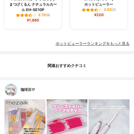
まつげくるん ナチュラルカー
ホットビューラー
ル EH-SE10P
3.62
(3)
¥220
3.79
(9)
¥1,865
ホットビューラーランキングをもっと見る
関連おすすめクチコミ
珈琲豆♡