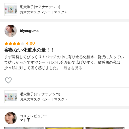
毛穴撫子(ケアナナデシコ)
お米のマスク <シートマスク>
biyouguma
4.00
容赦ない化粧水の量！！
まず開発してびっくり！パウチの中に有り余る化粧水...贅沢に入ってい
て嬉しかったです♡シートは少し分厚めで広げやすく、敏感肌の私は
少々肌に対して固く感じました。…
続きを見る
毛穴撫子(ケアナナデシコ)
お米のマスク <シートマスク>
コスメレビュアー
マト子