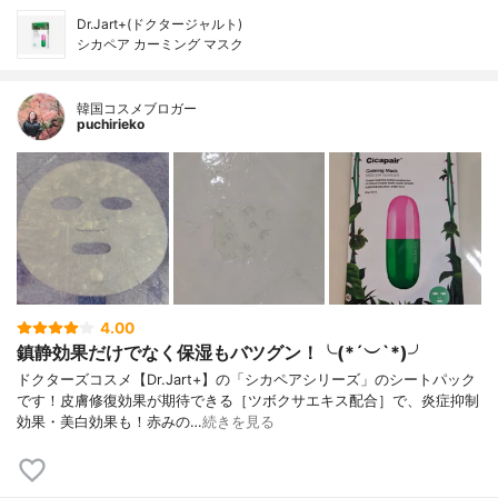
Dr.Jart+(ドクタージャルト)
シカペア カーミング マスク
韓国コスメブロガー
puchirieko
4.00
鎮静効果だけでなく保湿もバツグン！╰(*´︶`*)╯
ドクターズコスメ【Dr.Jart+】の「シカペアシリーズ」のシートパック
です！皮膚修復効果が期待できる［ツボクサエキス配合］で、炎症抑制
効果・美白効果も！赤みの…
続きを見る