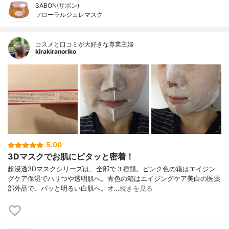
SABON(サボン)
フローラルジュレマスク
コスメと口コミが大好きな専業主婦
kirakiranoriko
5.00
3Dマスクでお肌にピタッと密着！
超浸透3Dマスクシリーズは、全部で３種類。ピンク色の箱はエイジン
グケア保湿でハリつや透明肌へ。青色の箱はエイジングケア美白の医薬
部外品で、パッと明るい白肌へ。オ…
続きを見る