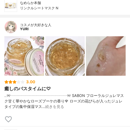
なめらか本舗
リンクルシートマスク N
コスメが大好きな人
YURI
3.00
癒しのバスタイムに♡
..୨୧┈┈┈┈┈┈┈┈┈┈┈┈┈┈┈୨୧ SABON フローラルジュレマス
ク甘く華やかなローズブーケの香り🌹 ローズの花びらが入ったジュレ
タイプの集中保湿マス…
続きを見る