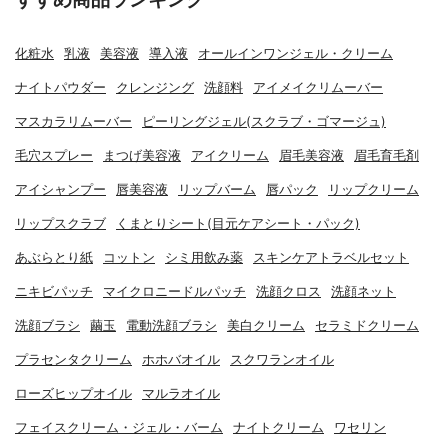
化粧水
乳液
美容液
導入液
オールインワンジェル・クリーム
ナイトパウダー
クレンジング
洗顔料
アイメイクリムーバー
マスカラリムーバー
ピーリングジェル(スクラブ・ゴマージュ)
毛穴スプレー
まつげ美容液
アイクリーム
眉毛美容液
眉毛育毛剤
アイシャンプー
唇美容液
リップバーム
唇パック
リップクリーム
リップスクラブ
くまとりシート(目元ケアシート・パック)
あぶらとり紙
コットン
シミ用飲み薬
スキンケアトラベルセット
ニキビパッチ
マイクロニードルパッチ
洗顔クロス
洗顔ネット
洗顔ブラシ
繭玉
電動洗顔ブラシ
美白クリーム
セラミドクリーム
プラセンタクリーム
ホホバオイル
スクワランオイル
ローズヒップオイル
マルラオイル
フェイスクリーム・ジェル・バーム
ナイトクリーム
ワセリン