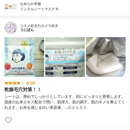
なめらか本舗
リンクルシートマスク N
コスメ好きのカメラ好き
うにぽん
4.00
乾燥毛穴対策！！
シートは、厚めでしっかりとしています。顔にピッタリと密着します。
国産のお米エキス配合で潤い、肌弾力、肌の調子、肌のキメを整えてく
れます。お米を感じる白い美容液。…
続きを見る