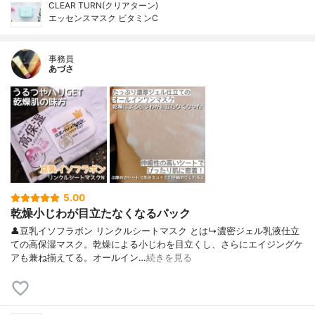
CLEAR TURN(クリアターン)
エッセンスマスク ビタミンC
事務員
あづさ
5.00
乾燥小じわが目立たなくなるパック
👤豆乳イソフラボン リンクルシートマスク とは↳濃密ジェル乳液仕立
ての高保湿マスク。乾燥による小じわを目立くし、さらにエイジングケ
アも兼ね揃えてる。オールイン…
続きを見る