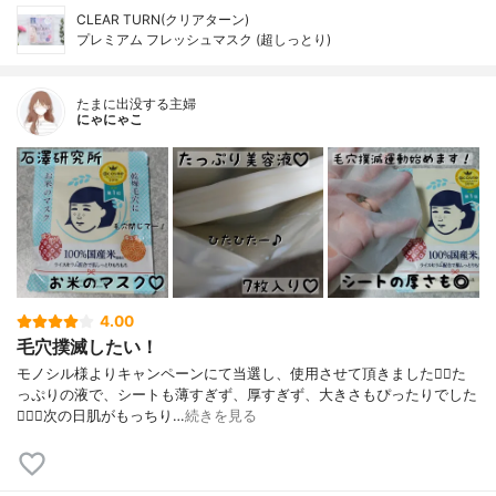
CLEAR TURN(クリアターン)
プレミアム フレッシュマスク (超しっとり)
たまに出没する主婦
にゃにゃこ
4.00
毛穴撲滅したい！
モノシル様よりキャンペーンにて当選し、使用させて頂きました🙇‍♀️た
っぷりの液で、シートも薄すぎず、厚すぎず、大きさもぴったりでした
🙆🏻‍♀️次の日肌がもっちり…
続きを見る