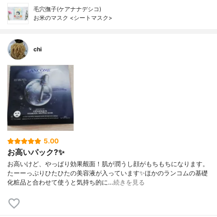
毛穴撫子(ケアナナデシコ)
お米のマスク <シートマスク>
chi
5.00
お高いパック?✨
お高いけど、やっぱり効果覿面！肌が潤うし顔がもちもちになります。
たーーっぷりひたひたの美容液が入っています✨ほかのランコムの基礎
化粧品と合わせて使うと気持ち的に…
続きを見る