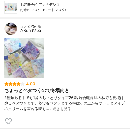
毛穴撫子(ケアナナデシコ)
お米のマスク <シートマスク>
コスメ沼の民
さゆこぽんぬ
4.00
ちょっとペタつくので冬場向き
3種類ある中でも1番のしっとりタイプ26歳/混合乾燥肌の私でも夏場は
少しペタつきます、冬でもペタッとする時はその上からサラッとタイプ
のクリームを重ねる時も...…
続きを見る