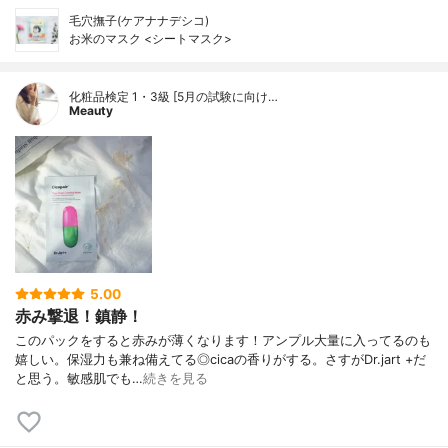
毛穴撫子(ケアナナデシコ)
お米のマスク <シートマスク>
化粧品検定 1・3級 [5月の試験に向け…
Meauty
5.00
赤み撃退！鎮静！
このパックをすると赤みが薄くなります！アンプル大量に入ってるのも
嬉しい。保湿力も兼ね備えてる◎cicaの香りがする。さすがDr.jart +だ
と思う。敏感肌でも…
続きを見る