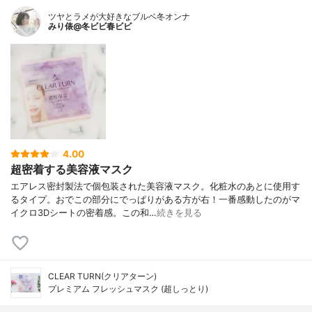
ツヤとラメが大好きなブルベ冬オンナ
みり俵@冬ビビ春ビビ
4.00
超密着する美容液マスク
エアレス密封製法で個包装された美容液マスク。化粧水のあとに使用す
るタイプ。おでこの部分にでっぱりがある方が右！一番感動したのがマ
イクロ3Dシートの密着感。この和…
続きを見る
CLEAR TURN(クリアターン)
プレミアム フレッシュマスク (超しっとり)