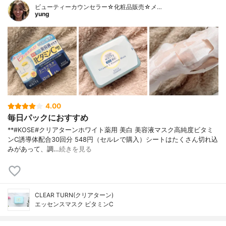
ビューティーカウンセラー☆化粧品販売☆メ…
yung
4.00
毎日パックにおすすめ
**#KOSE#クリアターンホワイト薬用 美白 美容液マスク高純度ビタミ
ンC誘導体配合⁡30回分 548円（セルレで購入）⁡シートはたくさん切れ込
みがあって、調…
続きを見る
CLEAR TURN(クリアターン)
エッセンスマスク ビタミンC