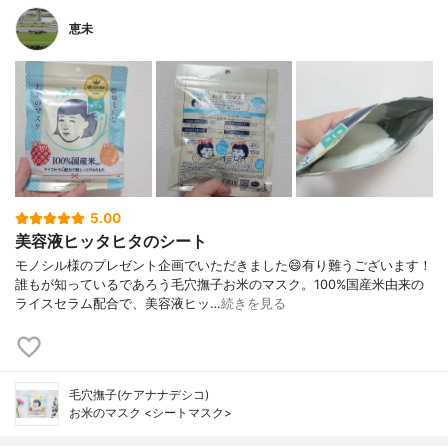
恵未
5.00
美容液ヒッタヒタのシート
モノシル様のプレゼント企画でいただきました😄有り難うございます！
誰もが知っているであろう毛穴撫子お米のマスク。100%国産米由来の
ライスセラム配合で、美容液ヒッ…
続きを見る
毛穴撫子(ケアナナデシコ)
お米のマスク <シートマスク>