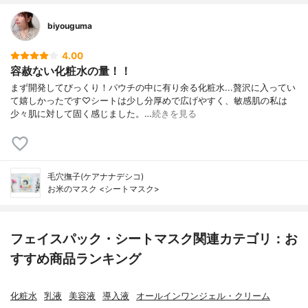
biyouguma
4.00
容赦ない化粧水の量！！
まず開発してびっくり！パウチの中に有り余る化粧水...贅沢に入ってい
て嬉しかったです♡シートは少し分厚めで広げやすく、敏感肌の私は
少々肌に対して固く感じました。…
続きを見る
毛穴撫子(ケアナナデシコ)
お米のマスク <シートマスク>
フェイスパック・シートマスク関連カテゴリ：お
すすめ商品ランキング
化粧水
乳液
美容液
導入液
オールインワンジェル・クリーム