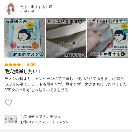
たまに出没する主婦
にゃにゃこ
4.00
毛穴撲滅したい！
モノシル様よりキャンペーンにて当選し、使用させて頂きました🙇‍♀️た
っぷりの液で、シートも薄すぎず、厚すぎず、大きさもぴったりでした
🙆🏻‍♀️次の日肌がもっちり…
続きを見る
毛穴撫子(ケアナナデシコ)
お米のマスク <シートマスク>