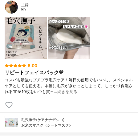
主婦
kh
5.00
リピートフェイスパック💙
コスパも最強なプチプラ毛穴ケア！毎日の使用でもいいし、スペシャル
ケアとしても使える。本当に毛穴がきゅっとしまって、しっかり保湿さ
れる🙆‍♀️💎10枚をいつも買っ…
続きを見る
毛穴撫子(ケアナナデシコ)
お米のマスク <シートマスク>