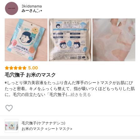
3kidsmama
みーさん¨̮⸝⋆
5.00
毛穴撫子 お米のマスク
◉しっとり弾力美容液をたっぷり含んだ厚手のシートマスクがお肌にぴ
たっと密着。キメをふっくら整えて、指が吸いつくほどもっちりした肌
に。毛穴の目立たない「毛穴無子(…
続きを見る
毛穴撫子(ケアナナデシコ)
お米のマスク <シートマスク>