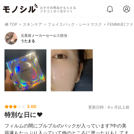
おすすめ商品がもらえる
クチコミポイ活サイト
TOP
スキンケア
フェイスパック・シートマスク
FEMMUE(フ
元美容メーカーセールス担当
うたまる
3.00
更新日時：6ヶ月以上前
特別な日に❤️
フィルムの間にプルプルのパックが入っています?中の美
容液もたっぷり入っていて他のところに塗ったりもしてま