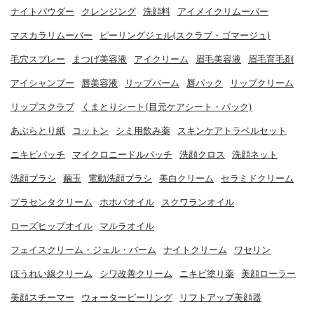
ナイトパウダー
クレンジング
洗顔料
アイメイクリムーバー
マスカラリムーバー
ピーリングジェル(スクラブ・ゴマージュ)
毛穴スプレー
まつげ美容液
アイクリーム
眉毛美容液
眉毛育毛剤
アイシャンプー
唇美容液
リップバーム
唇パック
リップクリーム
リップスクラブ
くまとりシート(目元ケアシート・パック)
あぶらとり紙
コットン
シミ用飲み薬
スキンケアトラベルセット
ニキビパッチ
マイクロニードルパッチ
洗顔クロス
洗顔ネット
洗顔ブラシ
繭玉
電動洗顔ブラシ
美白クリーム
セラミドクリーム
プラセンタクリーム
ホホバオイル
スクワランオイル
ローズヒップオイル
マルラオイル
フェイスクリーム・ジェル・バーム
ナイトクリーム
ワセリン
ほうれい線クリーム
シワ改善クリーム
ニキビ塗り薬
美顔ローラー
美顔スチーマー
ウォーターピーリング
リフトアップ美顔器