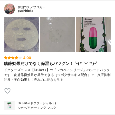
韓国コスメブロガー
puchirieko
4.00
鎮静効果だけでなく保湿もバツグン！╰(*´︶`*)╯
ドクターズコスメ【Dr.Jart+】の「シカペアシリーズ」のシートパック
です！皮膚修復効果が期待できる［ツボクサエキス配合］で、炎症抑制
効果・美白効果も！赤みの…
続きを見る
Dr.Jart+(ドクタージャルト)
シカペア カーミング マスク