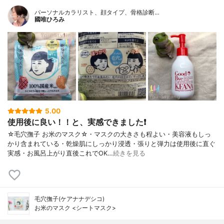
パーソナルカラリスト、顔タイプ、骨格診断…
國唯ひろみ
5.00
使用後に良い！！と、実感できました❗
☆毛穴撫子 お米のマスク☆・マスクの大きさも程よい・美容液もしっ
かり含まれている・乾燥肌にしっかり浸透・張りと弾力は使用後に直ぐ
実感・お風呂上がり直後これでOK…
続きを見る
毛穴撫子(ケアナナデシコ)
お米のマスク <シートマスク>