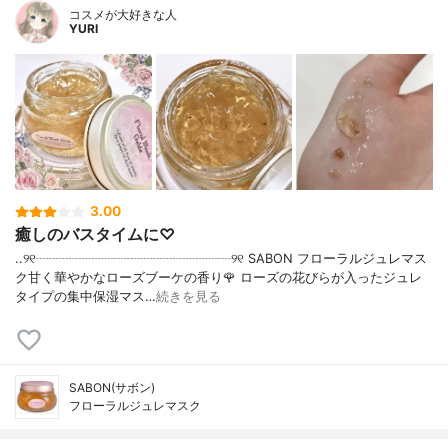
コスメが大好きな人
YURI
3.00
癒しのバスタイムに♡
..୨୧┈┈┈┈┈┈┈┈┈┈┈┈┈┈┈୨୧ SABON フローラルジュレマス
ク甘く華やかなローズブーケの香り🌹 ローズの花びらが入ったジュレ
タイプの集中保湿マス…
続きを見る
SABON(サボン)
フローラルジュレマスク