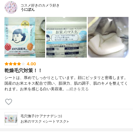
コスメ好きのカメラ好き
うにぽん
4.00
乾燥毛穴対策！！
シートは、厚めでしっかりとしています。顔にピッタリと密着します。
国産のお米エキス配合で潤い、肌弾力、肌の調子、肌のキメを整えてく
れます。お米を感じる白い美容液。…
続きを見る
毛穴撫子(ケアナナデシコ)
お米のマスク <シートマスク>