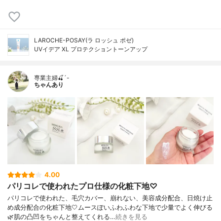
LAROCHE-POSAY(ラ ロッシュ ポゼ)
UVイデア XL プロテクショントーンアップ
専業主婦🍒´-
ちゃんあり
4.00
パリコレで使われたプロ仕様の化粧下地♡
パリコレで使われた、毛穴カバー、崩れない、美容成分配合、日焼け止
め成分配合の化粧下地🤍ムースぽいふわふわな下地で少量でよく伸びる
🌿肌の凸凹をちゃんと整えてくれる…
続きを見る