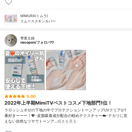
MIMURA(ミムラ)
スムーススキンカバー
専業主婦
necopen/フォロバ♡
5.00
2022年上半期MimiTVベストコスメ下地部門1位！
ラロッシュポゼの下地の中でプロテクショントーンアップUVクリアが1
番好きーーー！💖･皮脂吸着成分配合の軽めテクスチャー☁️･テカリに見
えない自然なツヤでトーンア…
続きを見る