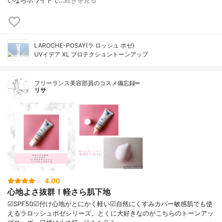
いならホワイトで…
続きを見る
LAROCHE-POSAY(ラ ロッシュ ポゼ)
UVイデア XL プロテクショントーンアップ
フリーランス美容部員のコスメ備忘録✏︎
リサ
4.00
心地よさ抜群！軽さら肌下地
☑︎SPF50☑︎付け心地がとにかく軽い☑︎自然にくすみカバー敏感肌でも使
えるラロッシュポゼシリーズ。とくに大好きなのがこちらのトーンアッ