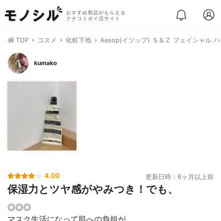
おすすめ商品がもらえる
クチコミポイ活サイト
TOP
コスメ
化粧下地
Aesop(イソップ) Ｓ＆Ｚ フェイシャル
kumako
4.00
更新日時：6ヶ月以上前
保湿力とツヤ感がやみつき！でも、
◎◎◎
マスク生活になって肌への負担が