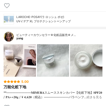
LAROCHE-POSAY(ラ ロッシュ ポゼ)
UVイデア XL プロテクショントーンアップ
ビューティーカウンセラー☆化粧品販売☆メ…
yung
5.00
万能化粧下地
**⁡⁡⁡————————⁡𝐌𝐈𝐌𝐔𝐑𝐀スムーススキンカバー【化粧下地】𝐒𝐏𝐅𝟐𝟎
/ 𝐏𝐀++⁡𝟐𝟎𝐠 / ¥ 𝟒,𝟔𝟐𝟎（税込）⁡————————パラベンフ…
続きを見る