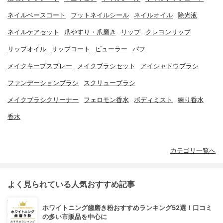
ネイルベースコート
フットネイルシール
ネイルオイル
除光液
ネイルケアセット
爪やすり・爪磨き
リップ
クレヨンリップ
リップオイル
リップコート
ビューラー
パフ
メイクキープスプレー
メイクブラシセット
アイシャドウブラシ
ファンデーションブラシ
スクリューブラシ
メイクブラシクリーナー
フェロモン香水
ボディミスト
練り香水
香水
カテゴリ一覧へ
よく見られている人気おすすめ記事
ホワイトニング歯磨き粉おすすめランキング52選！口コミ
の多い市販品を中心に