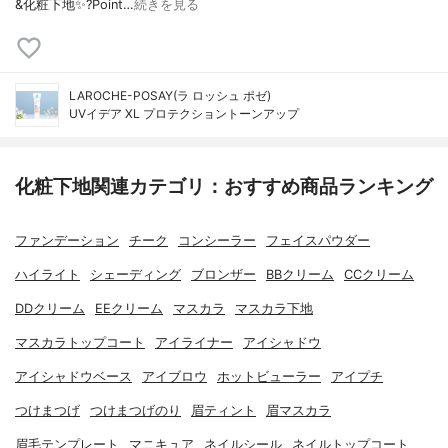
&化粧下地✨?Point…
続きを見る
LAROCHE-POSAY(ラ ロッシュ ポゼ)
UVイデア XL プロテクショントーンアップ
化粧下地関連カテゴリ：おすすめ商品ランキング
ファンデーション
チーク
コンシーラー
フェイスパウダー
ハイライト
シェーディング
ブロンザー
BBクリーム
CCクリーム
DDクリーム
EEクリーム
マスカラ
マスカラ下地
マスカラトップコート
アイライナー
アイシャドウ
アイシャドウベース
アイブロウ
ホットビューラー
アイプチ
つけまつげ
つけまつげのり
眉ティント
眉マスカラ
眉毛テンプレート
マニキュア
ネイルシール
ネイルトップコート