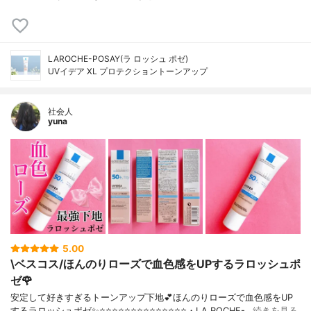
LAROCHE-POSAY(ラ ロッシュ ポゼ)
UVイデア XL プロテクショントーンアップ
社会人
yuna
5.00
\ベスコス/ほんのりローズで血色感をUPするラロッシュポ
ゼ🌹
安定して好きすぎるトーンアップ下地💕ほんのりローズで血色感をUP
するラロッシュポゼ✨⭐️⭐️⭐️⭐️⭐️⭐️⭐️⭐️⭐️⭐️⭐️⭐️⭐️⭐️・LA ROCHE-…
続きを見る