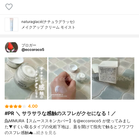
naturaglacé(ナチュラグラッセ)
メイクアップ クリーム モイスト
ブロガー
@eccoroco5
4.00
#PR ＼ サラサラな感触のスフレがクセになる！／
💁MIMURA【スムーススキンカバー】を@𝖾𝖼𝖼𝗈𝗋𝗈𝖼𝗈𝟧 が使ってみまし
た⁡⁡▼⁡すくい取るタイプの化粧下地は、蓋を開けて指先で触るとフワフワ
のスフレ感触☁…
続きを見る