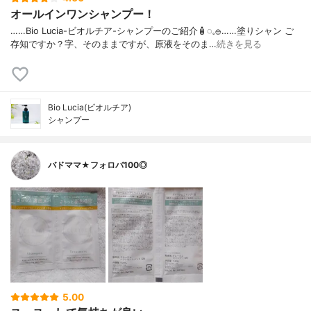
オールインワンシャンプー！
……⁡Bio Lucia⁡⁡-ビオルチア-⁡⁡シャンプー⁡⁡のご紹介🧴‎◌𓈒𓐍⁡……⁡⁡⁡⁡塗りシャン ご
存知ですか？⁡⁡⁡⁡字、そのままですが、⁡原液をそのま…
続きを見る
Bio Lucia(ビオルチア)
シャンプー
バドママ★フォロバ100◎
5.00