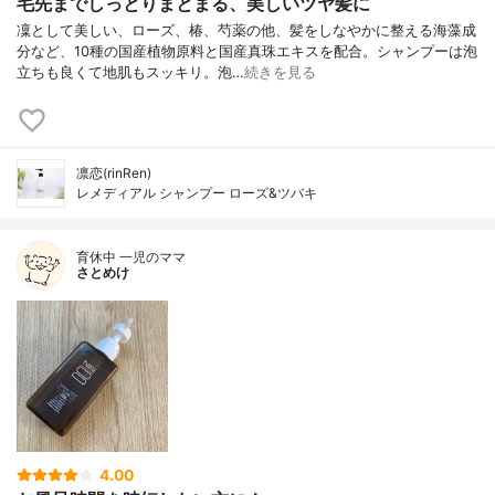
毛先までしっとりまとまる、美しいツヤ髪に
凜として美しい、ローズ、椿、芍薬の他、髪をしなやかに整える海藻成
分など、10種の国産植物原料と国産真珠エキスを配合。シャンプーは泡
立ちも良くて地肌もスッキリ。泡…
続きを見る
凛恋(rinRen)
レメディアル シャンプー ローズ&ツバキ
育休中 一児のママ
さとめけ
4.00