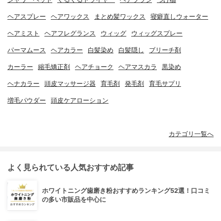
ヘアスプレー
ヘアワックス
まとめ髪ワックス
寝癖直しウォーター
ヘアミスト
ヘアフレグランス
ウィッグ
ウィッグスプレー
パーマムース
ヘアカラー
白髪染め
白髪隠し
ブリーチ剤
カーラー
縮毛矯正剤
ヘアチョーク
ヘアマスカラ
黒染め
ヘナカラー
頭皮マッサージ器
育毛剤
発毛剤
育毛サプリ
増毛パウダー
頭皮ケアローション
カテゴリ一覧へ
よく見られている人気おすすめ記事
ホワイトニング歯磨き粉おすすめランキング52選！口コミ
の多い市販品を中心に