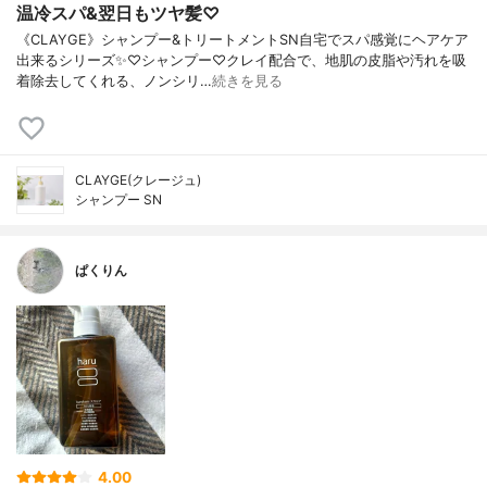
温冷スパ&翌日もツヤ髪♡
《CLAYGE》シャンプー&トリートメントSN自宅でスパ感覚にヘアケア
出来るシリーズ✨♡シャンプー♡クレイ配合で、地肌の皮脂や汚れを吸
着除去してくれる、ノンシリ…
続きを見る
CLAYGE(クレージュ)
シャンプー SN
ぱくりん
4.00