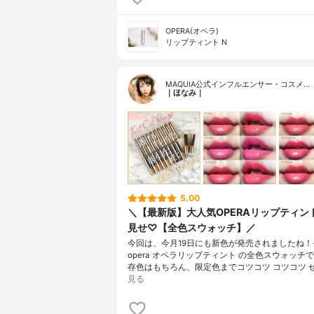
OPERA(オペラ)
リップティント N
MAQUIA公式インフルエンサー・コスメ…
｜ほなみ｜
5.00
＼【最新版】大人気OPERAリップティン
見せ♡【全色スウォッチ】／
今回は、今月19日にも新色が発売されましたね！
opera オペラリップティント の全色スウォッチ
存色はもちろん、限定色までコツコツ コツコツ 
見る