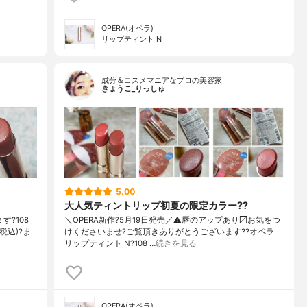
OPERA(オペラ)
リップティント N
成分＆コスメマニアなプロの美容家
きょうこ_りっしゅ
5.00
大人気ティントリップ初夏の限定カラー??
す?108
＼OPERA新作?5月19日発売／ ⚠️唇のアップあり〼 お気をつ
税込)?ま
けくださいませ? ご覧頂きありがとうございます? ?オペラ
リップティント N ?108 …
続きを見る
OPERA(オペラ)