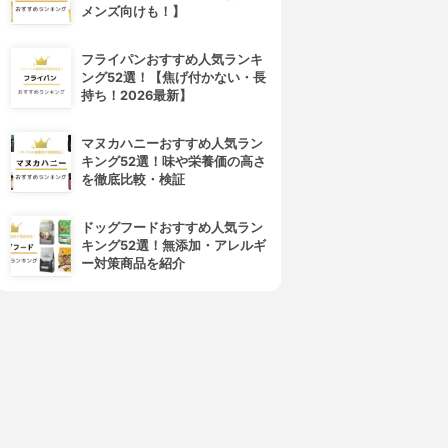
メンズ向けも！】
フライパンおすすめ人気ランキ
ング52選！【焦げ付かない・長
4位
5位
持ち！2026最新】
マヌカハニーおすすめ人気ラン
キング52選！味や栄養価の高さ
を徹底比較・検証
ドッグフードおすすめ人気ラン
キング52選！無添加・アレルギ
ー対策商品を紹介
rom&nd(ロムアンド)
CEZANNE(セザンヌ)
ューシーラスティングティン
ラスティング リップカラーN
ト
3.98
(37)
¥412
3.98
(128)
¥660