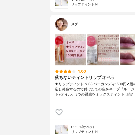
リップティント N
メグ
4.00
落ちないティントリップ オペラ
★リップティント N 08 バーガンディ1500円✔︎
応し発色するので付けたての色をキープ『ルージ
ト÷オイル』3つの質感をミックスティント…
続き
OPERA(オペラ)
リップティント N