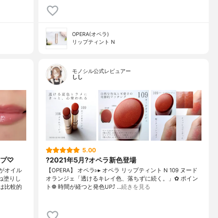
OPERA(オペラ)
リップティント N
モノシル公式レビュアー
しし
5.00
ップ♡
?2021年5月?オペラ新色登場
がオイル
【OPERA】 オペラ▹▸ オペラ リップティント N 109 ヌード
ね塗りし
オランジェ「透けるキレイ色、落ちずに続く。」✿ ポイン
は比較的
ト❁︎ 時間が経つと発色UP⤴ …
続きを見る