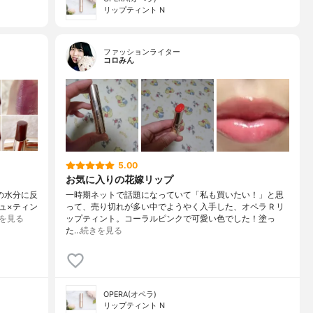
リップティント N
ファッションライター
コロみん
5.00
お気に入りの花嫁リップ
唇の水分に反
一時期ネットで話題になっていて「私も買いたい！」と思
ュ×ティン
って、売り切れが多い中でようやく入手した、オペラ R リ
を見る
ップティント。コーラルピンクで可愛い色でした！塗っ
た…
続きを見る
OPERA(オペラ)
リップティント N