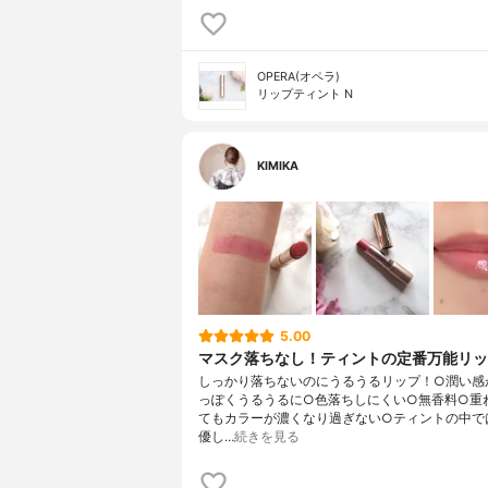
OPERA(オペラ)
リップティント N
KIMIKA
5.00
マスク落ちなし！ティントの定番万能リ
しっかり落ちないのにうるうるリップ！○潤い感
っぽくうるうるに○色落ちしにくい○無香料○重
てもカラーが濃くなり過ぎない○ティントの中で
優し…
続きを見る