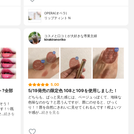
OPERA(オペラ)
リップティント N
コスメと口コミが大好きな専業主婦
kirakiranoriko
5.00
ト?全部
5/19発売の限定色 108と109を使用しました！
どちらも、ぱっと見た感じは、ベージュっぽくて、地味な
色味なのかな？と思うんですが、唇にのせると、びっく
そう！
り！！唇を自然にきれいに見せてくれるんです！程よいツ
です！✨既
ヤ感が…
続きを見る
せ…
続きを