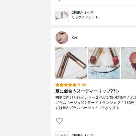
OPERA(オペラ)
リップティント N
Kor
5.00
夏に似合うヌーディーリップ??✨
初夏に向けた限定カラー２色が5/19(水)発売されま
グラムベージュ109 ヌードオランジェ 各 1,650円(
ずは108 グラムベージュの…
続きを見る
OPERA(オペラ)