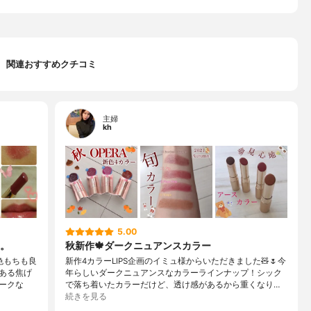
関連おすすめクチコミ
主婦
kh
5.00
。
秋新作🍁ダークニュアンスカラー
色もちも良
新作4カラーLIPS企画のイミュ様からいただきました🧸🌷今
ある焦げ
年らしいダークニュアンスなカラーラインナップ！シック
ークな
で落ち着いたカラーだけど、透け感があるから重くなり…
続きを見る