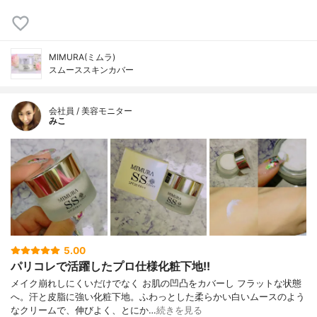
MIMURA(ミムラ)
スムーススキンカバー
会社員 / 美容モニター
みこ
5.00
パリコレで活躍したプロ仕様化粧下地!!
メイク崩れしにくいだけでなく お肌の凹凸をカバーし フラットな状態
へ。汗と皮脂に強い化粧下地。ふわっとした柔らかい白いムースのよう
なクリームで、伸びよく、とにか…
続きを見る