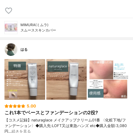
MIMURA(ミムラ)
スムーススキンカバー
はる
5.00
これ1本でベースとファンデーションの2役?
【コスメ記録】naturaglace メイクアップクリーム01番 〈化粧下地/フ
ァンデーション〉◆購入先:LOFT又は東急ハンズ etc◆購入金額:3,080
円…
続きを見る