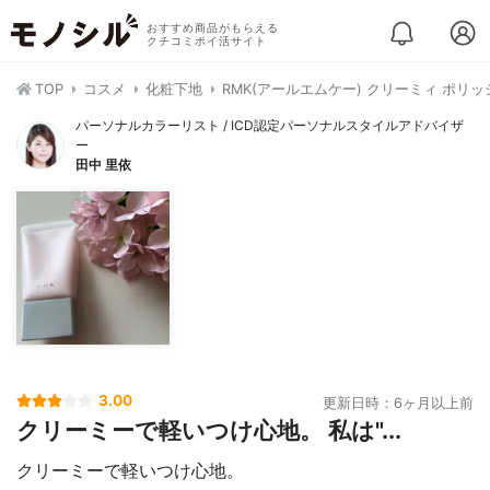
おすすめ商品がもらえる
クチコミポイ活サイト
TOP
コスメ
化粧下地
RMK(アールエムケー) クリーミィ ポリッ
パーソナルカラーリスト / ICD認定パーソナルスタイルアドバイザ
ー
田中 里依
3.00
更新日時：6ヶ月以上前
クリーミーで軽いつけ心地。 私は"...
クリーミーで軽いつけ心地。