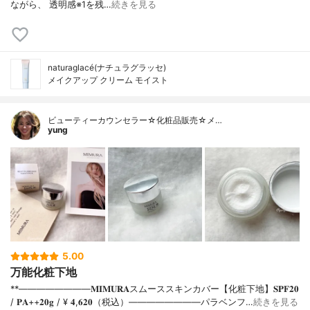
ながら、 透明感※1を残…
続きを見る
naturaglacé(ナチュラグラッセ)
メイクアップ クリーム モイスト
ビューティーカウンセラー☆化粧品販売☆メ…
yung
5.00
万能化粧下地
**⁡⁡⁡————————⁡𝐌𝐈𝐌𝐔𝐑𝐀スムーススキンカバー【化粧下地】𝐒𝐏𝐅𝟐𝟎
/ 𝐏𝐀++⁡𝟐𝟎𝐠 / ¥ 𝟒,𝟔𝟐𝟎（税込）⁡————————パラベンフ…
続きを見る