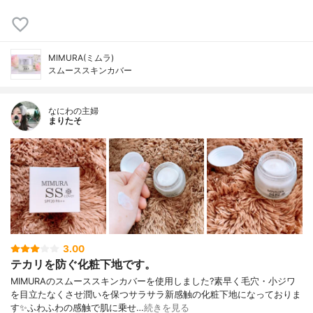
MIMURA(ミムラ)
スムーススキンカバー
なにわの主婦
まりたそ
3.00
テカリを防ぐ化粧下地です。
MIMURAのスムーススキンカバーを使用しました?素早く毛穴・小ジワ
を目立たなくさせ潤いを保つサラサラ新感触の化粧下地になっておりま
す✨ふわふわの感触で肌に乗せ…
続きを見る