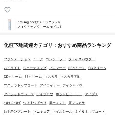
naturaglacé(ナチュラグラッセ)
メイクアップ クリーム モイスト
化粧下地関連カテゴリ：おすすめ商品ランキング
ファンデーション
チーク
コンシーラー
フェイスパウダー
ハイライト
シェーディング
ブロンザー
BBクリーム
CCクリーム
DDクリーム
EEクリーム
マスカラ
マスカラ下地
マスカラトップコート
アイライナー
アイシャドウ
アイシャドウベース
アイブロウ
ホットビューラー
アイプチ
つけまつげ
つけまつげのり
眉ティント
眉マスカラ
眉毛テンプレート
マニキュア
ネイルシール
ネイルトップコート