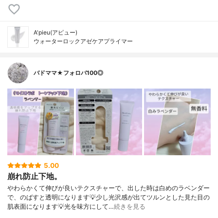
A'pieu(アピュー)
ウォーターロックアゼケアプライマー
バドママ★フォロバ100◎
5.00
崩れ防止下地。
やわらかくて伸びが良いテクスチャーで、出した時は白めのラベンダー
で、のばすと透明になります💡少し光沢感が出てツルンとした見た目の
肌表面になります💡光を味方にして…
続きを見る