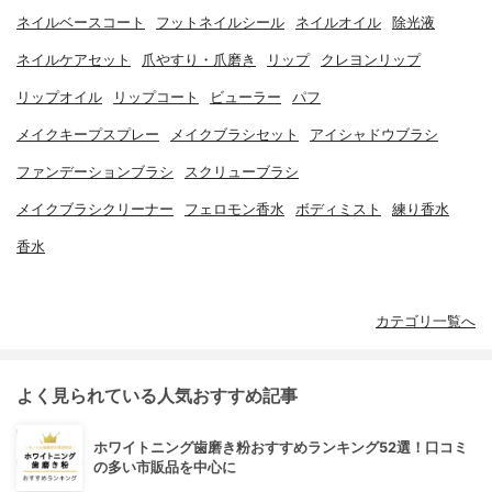
ネイルベースコート
フットネイルシール
ネイルオイル
除光液
ネイルケアセット
爪やすり・爪磨き
リップ
クレヨンリップ
リップオイル
リップコート
ビューラー
パフ
メイクキープスプレー
メイクブラシセット
アイシャドウブラシ
ファンデーションブラシ
スクリューブラシ
メイクブラシクリーナー
フェロモン香水
ボディミスト
練り香水
香水
カテゴリ一覧へ
よく見られている人気おすすめ記事
ホワイトニング歯磨き粉おすすめランキング52選！口コミ
の多い市販品を中心に