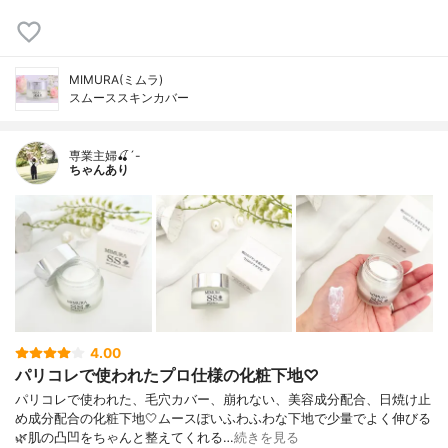
MIMURA(ミムラ)
スムーススキンカバー
専業主婦🍒´-
ちゃんあり
4.00
パリコレで使われたプロ仕様の化粧下地♡
パリコレで使われた、毛穴カバー、崩れない、美容成分配合、日焼け止
め成分配合の化粧下地🤍ムースぽいふわふわな下地で少量でよく伸びる
🌿肌の凸凹をちゃんと整えてくれる…
続きを見る