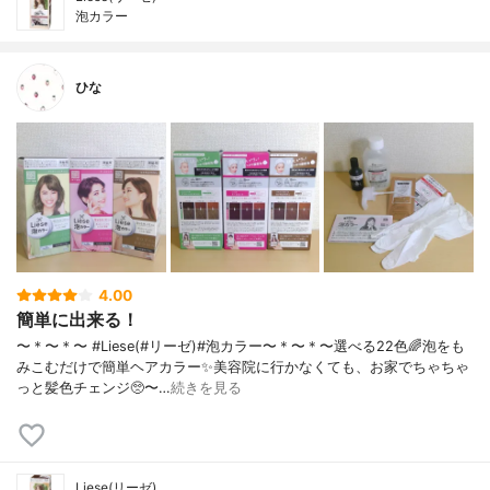
泡カラー
ひな
4.00
簡単に出来る！
〜＊〜＊〜 #Liese(#リーゼ)#泡カラー〜＊〜＊〜選べる22色🌈泡をも
みこむだけで簡単ヘアカラー✨美容院に行かなくても、お家でちゃちゃ
っと髪色チェンジ🥺〜…
続きを見る
Liese(リーゼ)