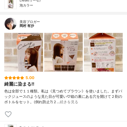
Liese(リーゼ)
泡カラー
美容ブロガー
岡村 有沙
5.00
綺麗に染まる!!
色は全部で１１種類。私は《見つめてブラウン》を使いました。まずパ
ックジュースのような見た目が可愛い♡箱の裏にある穴を開けて２剤の
ボトルをセット。(倒れ防止?)２…
続きを見る