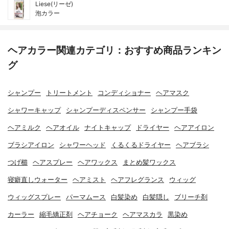
Liese(リーゼ)
泡カラー
ヘアカラー関連カテゴリ：おすすめ商品ランキン
グ
シャンプー
トリートメント
コンディショナー
ヘアマスク
シャワーキャップ
シャンプーディスペンサー
シャンプー手袋
ヘアミルク
ヘアオイル
ナイトキャップ
ドライヤー
ヘアアイロン
ブラシアイロン
シャワーヘッド
くるくるドライヤー
ヘアブラシ
つげ櫛
ヘアスプレー
ヘアワックス
まとめ髪ワックス
寝癖直しウォーター
ヘアミスト
ヘアフレグランス
ウィッグ
ウィッグスプレー
パーマムース
白髪染め
白髪隠し
ブリーチ剤
カーラー
縮毛矯正剤
ヘアチョーク
ヘアマスカラ
黒染め