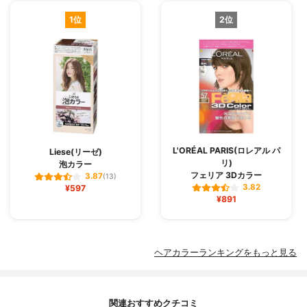
1位
2位
L'ORÉAL PARIS(ロレアル パ
Liese(リーゼ)
リ)
泡カラー
フェリア 3Dカラー
3.87
(13)
3.82
¥597
¥891
ヘアカラーランキングをもっと見る
関連おすすめクチコミ