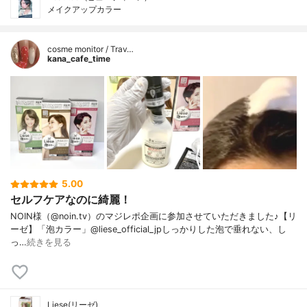
メイクアップカラー
cosme monitor / Trav…
kana_cafe_time
5.00
セルフケアなのに綺麗！
NOIN様（@noin.tv）のマジレポ企画に参加させていただきました♪【リ
ーゼ】「泡カラー」@liese_official_jpしっかりした泡で垂れない、し
っ…
続きを見る
Liese(リーゼ)