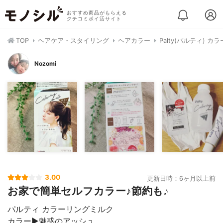
おすすめ商品がもらえる
クチコミポイ活サイト
TOP
ヘアケア・スタイリング
ヘアカラー
Palty(パルティ) 
Nozomi
3.00
更新日時：6ヶ月以上前
お家で簡単セルフカラー♪節約も♪
パルティ カラーリングミルク
カラー▶︎魅惑のアッシュ