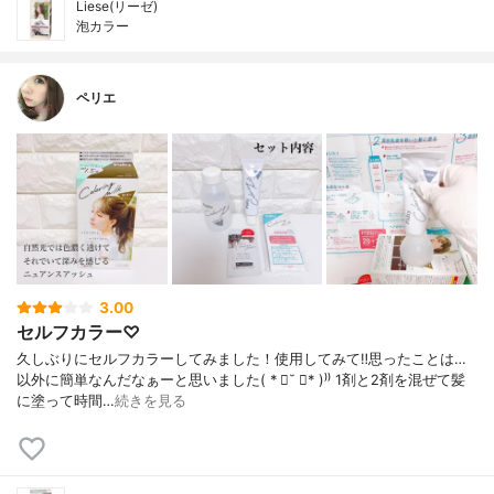
Liese(リーゼ)
泡カラー
ペリエ
3.00
セルフカラー♡
久しぶりにセルフカラーしてみました！使用してみて‼️思ったことは…
以外に簡単なんだなぁーと思いました( * ॑˘ ॑* )⁾⁾ 1剤と2剤を混ぜて髪
に塗って時間…
続きを見る