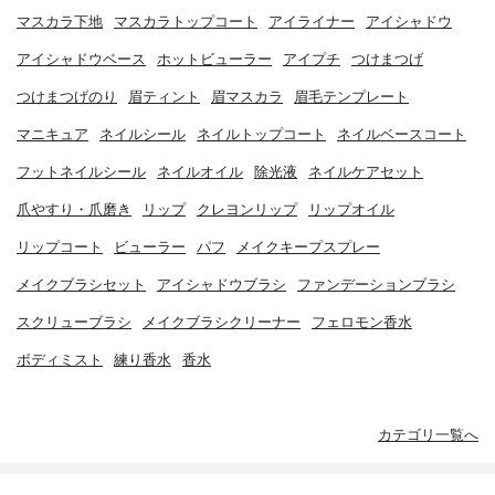
マスカラ下地
マスカラトップコート
アイライナー
アイシャドウ
アイシャドウベース
ホットビューラー
アイプチ
つけまつげ
つけまつげのり
眉ティント
眉マスカラ
眉毛テンプレート
マニキュア
ネイルシール
ネイルトップコート
ネイルベースコート
フットネイルシール
ネイルオイル
除光液
ネイルケアセット
爪やすり・爪磨き
リップ
クレヨンリップ
リップオイル
リップコート
ビューラー
パフ
メイクキープスプレー
メイクブラシセット
アイシャドウブラシ
ファンデーションブラシ
スクリューブラシ
メイクブラシクリーナー
フェロモン香水
ボディミスト
練り香水
香水
カテゴリ一覧へ