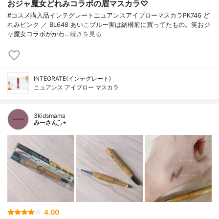
おジャ魔女どれみコラボの眉マスカラ♡
#コスメ購入品インテグレートニュアンスアイブローマスカラPK746 ど
れみピンク ／ BL648 あいこブルー実は結構前に買ってたもの。笑おジ
ャ魔女コラボがかわ…
続きを見る
INTEGRATE(インテグレート)
ニュアンス アイブロー マスカラ
3kidsmama
みーさん¨̮⸝⋆
4.00