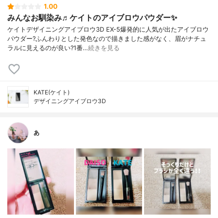
1.00
みんなお馴染み♬ケイトのアイブロウパウダー✨
ケイトデザイニングアイブロウ3D EX-5爆発的に人気が出たアイブロウ
パウダー?ふんわりとした発色なので描きました感がなく、眉がナチュ
ラルに見えるのが良い?1番…
続きを見る
KATE(ケイト)
デザイニングアイブロウ3D
あ