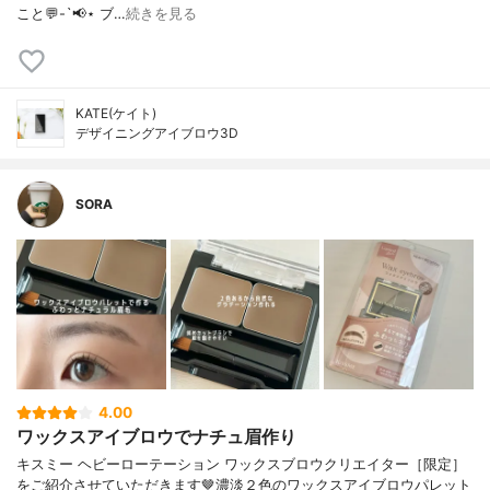
こと💬-`📢⋆ ブ…
続きを見る
KATE(ケイト)
デザイニングアイブロウ3D
SORA
4.00
ワックスアイブロウでナチュ眉作り
キスミー ヘビーローテーション ワックスブロウクリエイター［限定］
をご紹介させていただきます🤎⁡濃淡２色のワックスアイブロウパレット