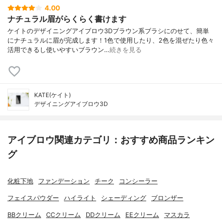
4.00
ナチュラル眉がらくらく書けます
ケイトのデザイニングアイブロウ3Dブラウン系ブラシにのせて、簡単
にナチュラルに眉が完成します！1色で使用したり、2色を混ぜたり色々
活用できるし使いやすいブラウン…
続きを見る
KATE(ケイト)
デザイニングアイブロウ3D
アイブロウ関連カテゴリ：おすすめ商品ランキン
グ
化粧下地
ファンデーション
チーク
コンシーラー
フェイスパウダー
ハイライト
シェーディング
ブロンザー
BBクリーム
CCクリーム
DDクリーム
EEクリーム
マスカラ