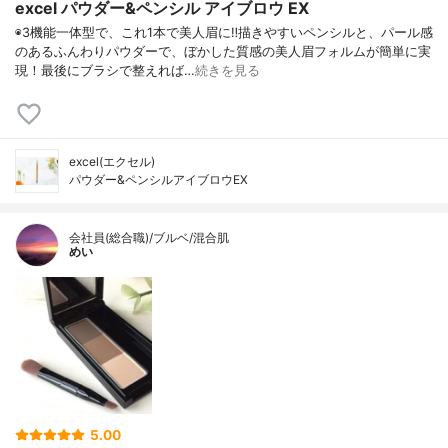
excel パウダー&ペンシル アイブロウ EX
◉3機能一体型で、これ1本で美人眉に‼︎描きやすいペンシルと、パール感
のあるふんわりパウダーで、ぼかした質感の美人眉フォルムが簡単に実
現！最後にブラシで整えれば…
続きを見る
excel(エクセル)
パウダー&ペンシルアイブロウEX
会社員(総合職)/ブルベ/混合肌
めい
5.00