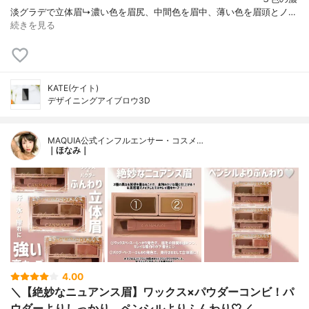
淡グラデで立体眉↳濃い色を眉尻、中間色を眉中、薄い色を眉頭とノ…
続きを見る
KATE(ケイト)
デザイニングアイブロウ3D
MAQUIA公式インフルエンサー・コスメ…
｜ほなみ｜
4.00
＼【絶妙なニュアンス眉】ワックス×パウダーコンビ！パ
ウダーよりしっかり、ペンシルよりふんわり🤍／