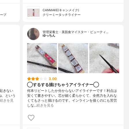
CANMAKE(キャンメイク)
キープ
クリーミータッチライナー
管理栄養士・美肌食マイスター・ビューティ…
ゆっちん
3.00
◯するする描けちゃうアイライナー◯
起きない
何本リピートしたか分からないアイライナーです！利点は
よね、という
安くて書きやすい。芯が細く柔らかくて、全然力を入れな
続きを見
くてもさっと描けるのです。インラインを描くのにも苦労
しな…
続きを見る