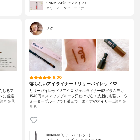
CANMAKE(キャンメイク)
クリーミータッチライナー
メグ
5.00
落ちないアイライナー！リリーバイレッド♡
んしるア
リリーバイレッド Sアイズ ジェルライナー02グラムモカ
ンに当選
1540円☀️スマッジプルーフ汗だけでなく皮脂にも強い！ウ
続きを見
ォータープルーフでも滲んでしまう方やオイリー…
続きを
見る
lilybyred(リリーバイレッド)