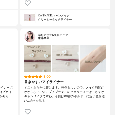
CANMAKE(キャンメイク)
クリーミータッチライナー
歯科衛生士&美容マニア
齋藤富美
5.00
書きやすいアイライナー
イナー ス
すごく滑らかに書けます。発色もよいので、メイク時間が
はピカイ
かからないです。プチプラでこのクオリティーは、さすが
かりも
キャンメイクですね。今回は06番のボルドーに近い色を選
び…
続きを見る