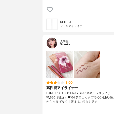
CHIFURE
ジェルアイライナー
大学生
Suzuka
3.00
高性能アイライナー
LUMIURGLASSkill-less Liner スキルレスライナー
¥1,650（税込）♥⃜ 04 テラコッタブラウン肌の
がらさりげなく主張する…
続きを見る