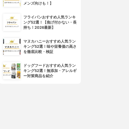
メンズ向けも！】
フライパンおすすめ人気ランキ
ング52選！【焦げ付かない・長
4位
5位
持ち！2026最新】
マヌカハニーおすすめ人気ラン
キング52選！味や栄養価の高さ
を徹底比較・検証
ドッグフードおすすめ人気ラン
キング52選！無添加・アレルギ
ー対策商品を紹介
Love Liner(ラブ・ライナー)
CEZANNE(セザンヌ)
クリームフィットペンシル
ジェルアイライナー
3.87
3.87
(22)
(19)
¥1,170
¥550