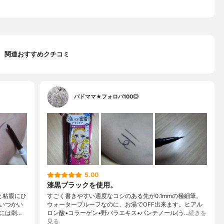
関連おすすめクチコミ
バドママ★フォロバ100◎
5.00
漆黒ブラックを使用。
と粘膜にひ
すごく書きやすい適度なコシのある先が0.1mmの極細筆。
いつかい
ウォータープルーフなのに、お湯でOFF出来ます。ヒアル
には刺…
ロン酸•コラーゲン•野バラエキス•パンテノール(う…
続きを
見る