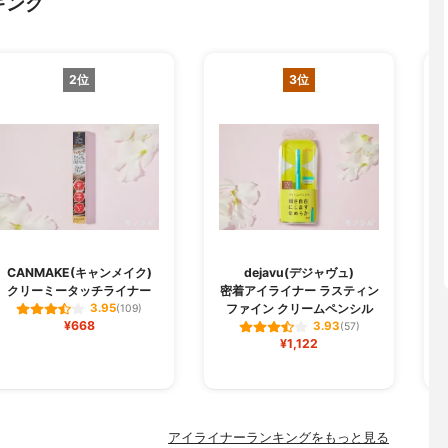
キング
2位
3位
CANMAKE(キャンメイク)
dejavu(デジャヴュ)
クリーミータッチライナー
密着アイライナー ラスティン
ファイン クリームペンシル
3.95
(109)
¥668
3.93
(57)
¥1,122
アイライナーランキングをもっと見る