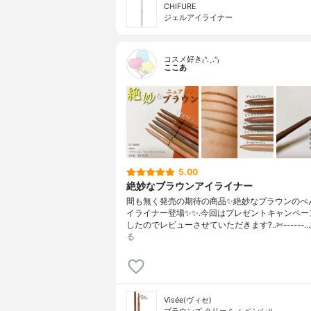
CHIFURE
ジェルアイライナー
コスメ好き₍ᐢ.ˬ.ᐢ₎
ここあ
5.00
絶妙なブラウンアイライナー
間も無く発売の期待の商品✨絶妙なブラウンのぺ
イライナー登場✨✨.今回はプレゼントキャンペー
したのでレビューさせていただきます?..✄------…
る
Visée(ヴィセ)