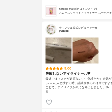
heroine make(ヒロインメイク)
スムースリキッドアイライナー スーパー
☆モノシル公式レビューアー☆
yumiko
5.00
失敗しないアイライナー◡̈♥︎
最近ではマスクが必須なので、化粧とかする気が
(｡•́︿•̀｡)人と接する時、認識されるのは目です
ことで、アイメイクが気になり出しました。SN…
る