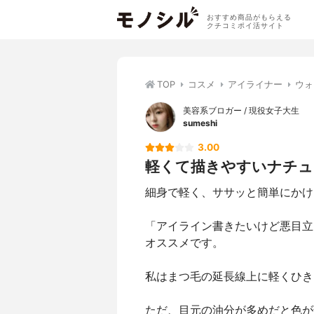
おすすめ商品がもらえる
クチコミポイ活サイト
TOP
コスメ
アイライナー
ウォ
美容系ブロガー / 現役女子大生
sumeshi
3.00
軽くて描きやすいナチュ
細身で軽く、ササッと簡単にかけ
「アイライン書きたいけど悪目立
オススメです。
私はまつ毛の延長線上に軽くひき
ただ、目元の油分が多めだと色が