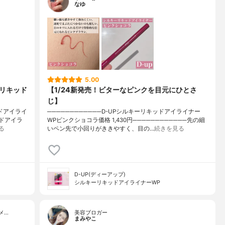
なゆ
5.00
ーリキッド
【1/24新発売！ビターなピンクを目元にひとさ
じ】
ドアイライ
────────────D-UPシルキーリキッドアイライナー
ッドアイラ
WPピンクショコラ価格 1,430円────────────先の細
る
いペン先で小回りがききやすく、目の…
続きを見る
D-UP(ディーアップ)
シルキーリキッドアイライナーWP
メ…
美容ブロガー
まみやこ