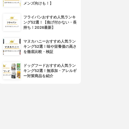
メンズ向けも！】
フライパンおすすめ人気ランキ
ング52選！【焦げ付かない・長
持ち！2026最新】
heroine make(ヒロインメイ
K-Palette(ケーパレット)
マヌカハニーおすすめ人気ラン
ク)
アルラスティングアイライナ
キング52選！味や栄養価の高さ
インパクトリキッドアイライナ
ー24h WP
を徹底比較・検証
ー スーパーWP
3.67
(3)
3.63
¥1,059
(3)
¥854
ドッグフードおすすめ人気ラン
キング52選！無添加・アレルギ
ー対策商品を紹介