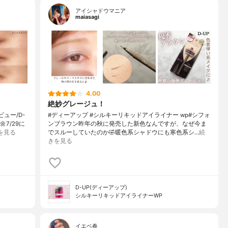
アイシャドウマニア
maiasagi
4.00
絶妙グレージュ！
ュー/D-
#ディーアップ #シルキーリキッドアイライナー wp#シフォ
7/29に
ンブラウン昨年の秋に発売した新色なんですが、なぜ今ま
を見る
でスルーしていたのか🤣暖色系シャドウにも寒色系シ…
続
きを見る
D-UP(ディーアップ)
シルキーリキッドアイライナーWP
イエベ春