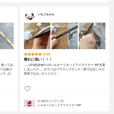
いちごちゃん
5.00
擦れに強い！！！
、使ってみ
……⁡⁡LIPS経由💋⁡⁡D-UP⁡⁡シルキーリキッドアイライナー WP⁡⁡当選
ラーは抜け
しました🎉⁡⁡……⁡⁡カラーはブラウンブラック！⁡⁡黒ではないけど⁡⁡
って…
続
茶色でもな…
続きを見る
D-UP(ディーアップ)
シルキーリキッドアイライナーWP