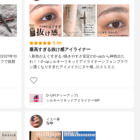
5.00
最高すぎる抜け感アイライナー
2021年10
\ 新色がえぐすぎる /⁡描きやすさ安定のD-upから神色出た
ーフで抜群
わ！！⁡⁡D-upシルキーリキッドアイライナーシフォンブラウ
ン⁡⁡濃くなりすぎたアイメイクにヌケ感…
続きを見る
D-UP(ディーアップ)
シルキーリキッドアイライナーWP
イエベ春
なゆ