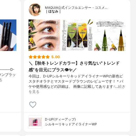
MAQUIA公式インフルエンサー・コスメ…
｜ほなみ｜
5.00
＼【秋冬トレンドカラー】さり気ない"トレンド
感"を目元にプラス👁✨／
───D-
ウンブラッ
今回は、D-UPシルキーリキッドアイライナーWPの新色ピ
る
スタチオラテとマスタードブラウンのレビューです！＊パ
ケや使用感などの詳細は、 画像に記載してあります☝︎…
続き
を見る
D-UP(ディーアップ)
シルキーリキッドアイライナーWP