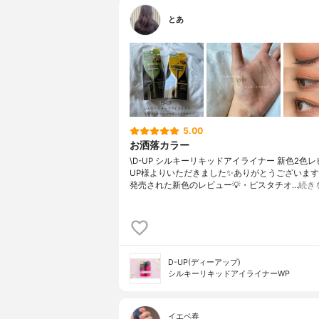
とあ
5.00
お洒落カラー
\D-UP シルキーリキッドアイライナー 新色2色レビ
UP様よりいただきました✨ありがとうございます🌼
発売された新色のレビュー💡・ピスタチオ…
続き
D-UP(ディーアップ)
シルキーリキッドアイライナーWP
イエベ春