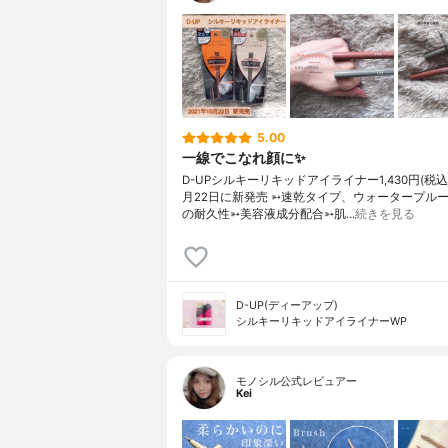
5.00
一線でこなれ顔に✨
D-UPシルキーリキッドアイライナー1,430円(税込)⁡
月22日に新発売⁡⁡ ➳速乾タイプ、ウォータープル
の耐久性➳美容液成分配合➳肌…
続きを見る
D-UP(ディーアップ)
シルキーリキッドアイライナーWP
モノシル公式レビュアー
Kei