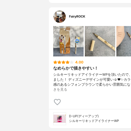
FairyROCK
4.00
なめらかで描きやすい！
シルキーリキッドアイライナーWPを頂いたので
ました！ ディズニーデザインが可愛い☺️❤️✨カ
感のあるシフォンブラウンで柔らかい雰囲気にな
きを見る
D-UP(ディーアップ)
シルキーリキッドアイライナーWP