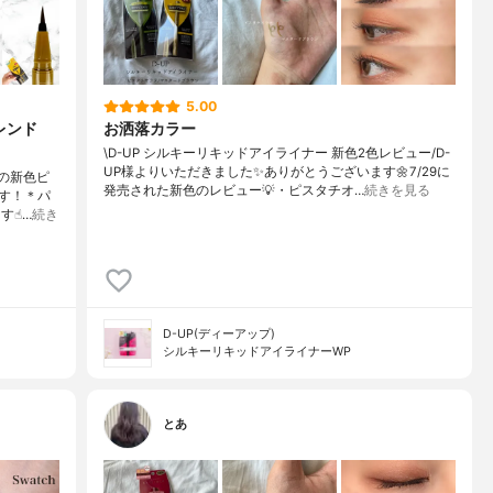
5.00
レンド
お洒落カラー
\D-UP シルキーリキッドアイライナー 新色2色レビュー/D-
UP様よりいただきました✨ありがとうございます🌼7/29に
Pの新色ピ
発売された新色のレビュー💡・ピスタチオ…
続きを見る
す！＊パ
☝︎…
続き
D-UP(ディーアップ)
シルキーリキッドアイライナーWP
とあ