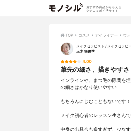
おすすめ商品がもらえる
クチコミポイ活サイト
TOP
コスメ
アイライナー
ウォ
メイクセラピスト / メイクセラピ
玉木 舞優季
4.00
筆先の細さ、描きやすさ
インラインや、まつ毛の隙間を埋
の細さはかなり使いやすい！
もちろんにじむこともないです！
メイク初心者のレッスン生さんで
中身の出具合も多すぎず、少なす