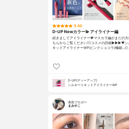
5.00
D-UP Newカラー💫 アイライナー編
続きましてアイライナー💖マスカラ編がまだの方
ちらからご覧ください🙋‍♀️コスメの詳細▶︎▶︎▶︎▼
キッドアイライナーWP(ピンクショコラ)極細…
続
D-UP(ディーアップ)
シルキーリキッドアイライナーWP
美容ブロガー
まみやこ