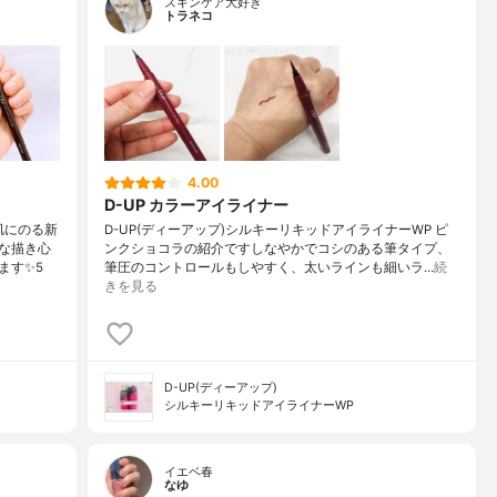
スキンケア大好き
トラネコ
4.00
D-UP カラーアイライナー
肌にのる新
D-UP(ディーアップ)シルキーリキッドアイライナーWP ピ
な描き心
ンクショコラの紹介ですしなやかでコシのある筆タイプ、
ます✨5
筆圧のコントロールもしやすく、太いラインも細いラ…
続
きを見る
D-UP(ディーアップ)
シルキーリキッドアイライナーWP
イエベ春
なゆ