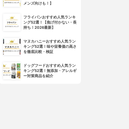
メンズ向けも！】
フライパンおすすめ人気ランキ
ング52選！【焦げ付かない・長
heroine make(ヒロインメイ
K-Palette(ケーパレット)
持ち！2026最新】
ク)
アルラスティングアイライナ
インパクトリキッドアイライナ
ー24h WP
ー スーパーWP
3.67
(3)
マヌカハニーおすすめ人気ラン
3.63
¥1,059
(3)
キング52選！味や栄養価の高さ
¥854
を徹底比較・検証
ドッグフードおすすめ人気ラン
キング52選！無添加・アレルギ
ー対策商品を紹介