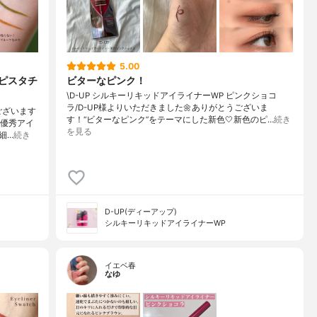
5.00
 ピスタチ
ビターなピンク！
\D-UP シルキーリキッドアイライナーWP ピンクショコ
ラ/D-UP様よりいただきました🌼ありがとうございま
ございます
す！“ビターなピンク”をテーマにした新色🤍新色のピ…
続き
な優秀アイ
を見る
細…
続き
D-UP(ディーアップ)
シルキーリキッドアイライナーWP
イエベ春
なゆ