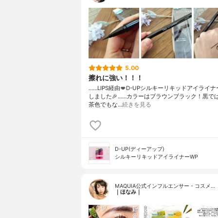
5.00
擦れに強い！！！
……⁡⁡LIPS経由💋⁡⁡D-UP⁡⁡シルキーリキッドアイライナー
しました🎉⁡⁡……⁡⁡カラーはブラウンブラック！⁡⁡黒では
茶色でもな…
続きを見る
D-UP(ディーアップ)
シルキーリキッドアイライナーWP
MAQUIA公式インフルエンサー・コスメ…
｜ほなみ｜