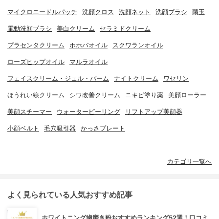
マイクロニードルパッチ
洗顔クロス
洗顔ネット
洗顔ブラシ
繭玉
電動洗顔ブラシ
美白クリーム
セラミドクリーム
プラセンタクリーム
ホホバオイル
スクワランオイル
ローズヒップオイル
マルラオイル
フェイスクリーム・ジェル・バーム
ナイトクリーム
ワセリン
ほうれい線クリーム
シワ改善クリーム
ニキビ塗り薬
美顔ローラー
美顔スチーマー
ウォーターピーリング
リフトアップ美顔器
小顔ベルト
毛穴吸引器
かっさプレート
カテゴリ一覧へ
よく見られている人気おすすめ記事
ホワイトニング歯磨き粉おすすめランキング52選！口コミ