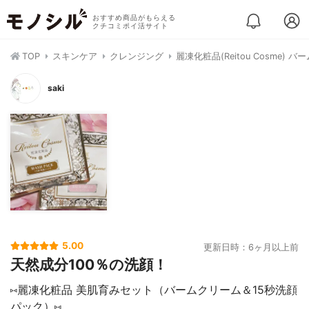
おすすめ商品がもらえる
クチコミポイ活サイト
TOP
スキンケア
クレンジング
麗凍化粧品(Reitou Cosme) 
saki
5.00
更新日時：6ヶ月以上前
天然成分100％の洗顔！
⑅麗凍化粧品 美肌育みセット（バームクリーム＆15秒洗顔
パック）⑅