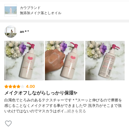
カウブランド
無添加メイク落としオイル
an＊°
4.00
メイクオフしながらしっかり保湿✨
白濁色でとろみのあるテクスチャーです＊°スーッと伸びるので摩擦を
感じることなくメイクオフする事ができました♡ 洗浄力がそこまで強
いわけではないのでマスカラはポイ…
続きを見る