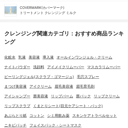
COVERMARK(カバーマーク)
トリートメント クレンジング ミルク
クレンジング関連カテゴリ：おすすめ商品ランキ
ング
化粧水
乳液
美容液
導入液
オールインワンジェル・クリーム
ナイトパウダー
洗顔料
アイメイクリムーバー
マスカラリムーバー
ピーリングジェル(スクラブ・ゴマージュ)
毛穴スプレー
まつげ美容液
アイクリーム
眉毛美容液
眉毛育毛剤
アイシャンプー
唇美容液
リップバーム
唇パック
リップクリーム
リップスクラブ
くまとりシート(目元ケアシート・パック)
あぶらとり紙
コットン
シミ用飲み薬
スキンケアトラベルセット
ニキビパッチ
フェイスパック・シートマスク