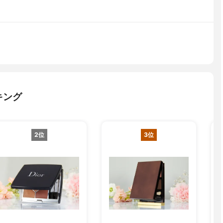
キング
2位
3位