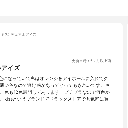
ss(キス) デュアルアイズ
更新日時：6ヶ月以上前
ルアイズ
も2色になっていて私はオレンジをアイホールに入れてグ
薄い色なので透け感があってとってもきれいです。キ
。色も12色展開してあります。プチプラなので何色か
。kissというブランドでドラックストアでも気軽に買