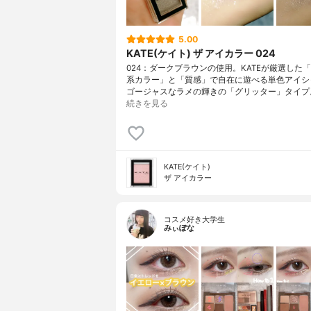
5.00
KATE(ケイト) ザ アイカラー 024
024：ダークブラウンの使用。KATEが厳選した
系カラー」と「質感」で自在に遊べる単色アイシ
ゴージャスなラメの輝きの「グリッター」タイプ
続きを見る
KATE(ケイト)
ザ アイカラー
コスメ好き大学生
みぃぽな