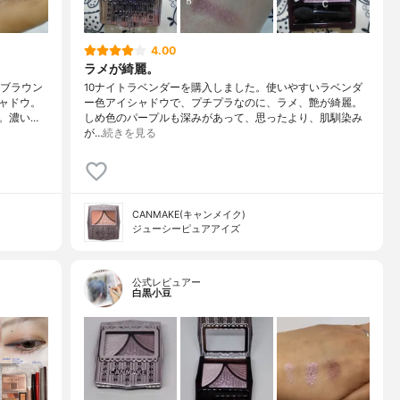
4.00
ラメが綺麗。
「ブラウン
10ナイトラベンダーを購入しました。使いやすいラベンダ
ャドウ。
ー色アイシャドウで、プチプラなのに、ラメ、艶が綺麗。
。濃い…
しめ色のパープルも深みがあって、思ったより、肌馴染み
が…
続きを見る
CANMAKE(キャンメイク)
ジューシーピュアアイズ
公式レビュアー
白黒小豆