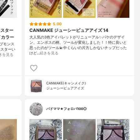
5.00
ンスター
CANMAKE ジューシーピュアアイズ 14
イカラー
大人気の3色アイパレットがリニューアル✨パケのデザイ
ン、エンボスの柄、ツールが変化しました！！特に良いと
ップモンス
思ったのがツール💫中くらいの片方しかないチップだった
ンスターい
けど…
続きを見る
きを見る
CANMAKE(キャンメイク)
ジューシーピュアアイズ
バドママ★フォロバ100◎