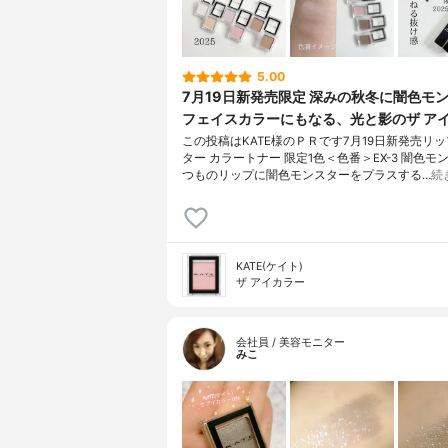
5.00
7月19日新発売限定 深みの秋冬に闇色モ
フェイスカラーにもなる、光と影のザ ア
この投稿はKATE様のＰＲです7月19日新発売リ
ター カラートナー 限定1色＜色番＞EX-3 闇色モ
つものリップに闇色モンスターをプラスする…
続
KATE(ケイト)
ザ アイカラー
会社員 / 美容モニター
みこ