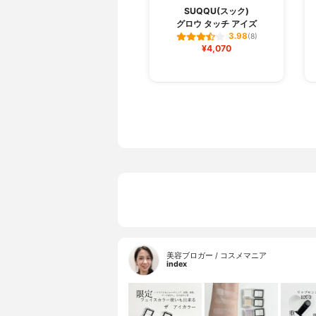
SUQQU(スック)
グロウ タッチ アイズ
3.98
(8)
¥4,070
美容ブロガー / コスメマニア
index