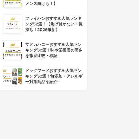
メンズ向けも！】
DECORTÉ(コスメデコルテ)
SUQQU(スック)
アイグロウ ジェム スキンシャ
デザイニング カラー アイズ
ドウ
3.97
(55)
フライパンおすすめ人気ランキ
¥7,480
3.97
(72)
ング52選！【焦げ付かない・長
¥2,970
持ち！2026最新】
マヌカハニーおすすめ人気ラン
キング52選！味や栄養価の高さ
を徹底比較・検証
ドッグフードおすすめ人気ラン
キング52選！無添加・アレルギ
ー対策商品を紹介