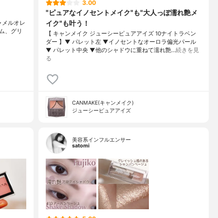
3.00
"ピュアなイノセントメイク"も"大人っぽ濡れ艶メ
イク"も叶う！
キャメルオレ
ーム、グリ
【 キャンメイク ジューシーピュアアイズ 10ナイトラベン
ダー 】▼ パレット左 ▼イノセントなオーロラ偏光パール
▼ パレット中央 ▼他のシャドウに重ねて濡れ艶…
続きを見
る
CANMAKE(キャンメイク)
ジューシーピュアアイズ
美容系インフルエンサー
satomi