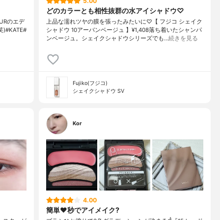
5.00
どのカラーとも相性抜群の水アイシャドウ♡
URのエデ
上品な濡れツヤの膜を張ったみたいに♡【 フジコ シェイク
#KATE#
シャドウ 10アーバンベージュ 】¥1,408落ち着いたシャンパ
ンベージュ。シェイクシャドウシリーズでも…
続きを見る
Fujiko(フジコ)
シェイクシャドウ SV
Kor
4.00
簡単❤️秒でアイメイク?