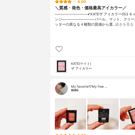
4.00
＼質感・発色・価格最高アイカラー／
────────────✔︎KATEザ アイカラー053 
ンジ────────────パール、マット、クリ
ッターの異なる４種類の質感から選…
続きを見る
KATE(ケイト)
ザ アイカラー
My favorite♡My free …
thihi