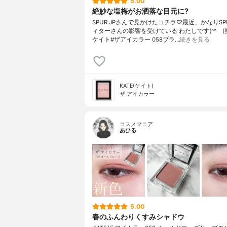
5.00
絶妙な塩梅がお洒落な目元に?
SPUR.JPさんで見かけたコチラ♡最近、かなりSP
ィターさんの影響を受けている わたしです(^^ゞ(笑)
ケイト#ザアイカラー 058ブラ…
続きを見る
KATE(ケイト)
ザ アイカラー
コスメマニア
あひる
5.00
春のふんわりくすみシャドウ