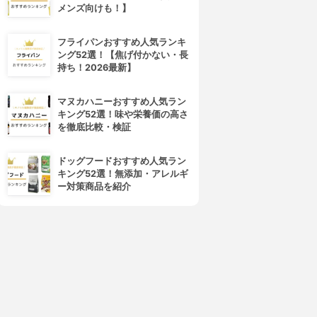
ールド)
キューティクルリムーバー
メンズ向けも！】
イルインキューティクルプッ
3.15
シャーペン
¥996
フライパンおすすめ人気ランキ
3.15
(3)
ング52選！【焦げ付かない・長
¥364
持ち！2026最新】
マヌカハニーおすすめ人気ラン
キング52選！味や栄養価の高さ
を徹底比較・検証
ドッグフードおすすめ人気ラン
キング52選！無添加・アレルギ
ー対策商品を紹介