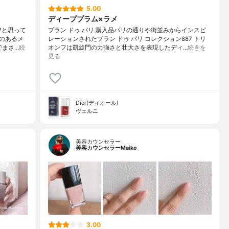
5.00
ディーププラム×ラメ
?と思って
プラン ドゥ パリ 購入品パリの通りや街並みからインスピ
のあるメ
レーションされたプラン ドゥ パリ コレクション887 トリ
でまさ…
続
オンフは凱旋門の力強さと壮大さを表現したディ…
続きを
見る
Dior(ディオール)
ヴェルニ
美容カウンセラー
美容カウンセラーMaiko
3.00