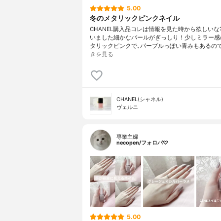
5.00
冬のメタリックピンクネイル
CHANEL購入品コレは情報を見た時から欲しいな
いました細かなパールがぎっしり！少しミラー感
タリックピンクで､パープルっぽい青みもあるの
きを見る
CHANEL(シャネル)
ヴェルニ
専業主婦
necopen/フォロバ♡
5.00