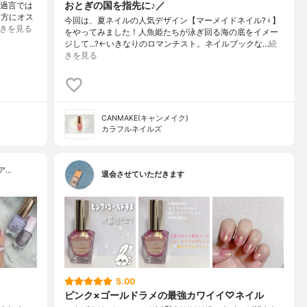
おとぎの国を指先に♪／
も過言では
な方にオス
今回は、夏ネイルの人気デザイン【マーメイドネイル?‍♀️】
きを見る
をやってみました！人魚姫たちが泳ぎ回る海の底をイメー
ジして…?←いきなりのロマンチスト。ネイルブックな…
続
きを見る
CANMAKE(キャンメイク)
カラフルネイルズ
ア…
退会させていただきます
5.00
ピンク×ゴールドラメの最強カワイイ♡ネイル