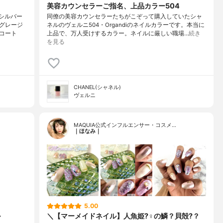
美容カウンセラーご指名、上品カラー504
とシルバー
同僚の美容カウンセラーたちがこぞって購入していたシャ
ルグレージ
ネルのヴェルニ504・Organdiのネイルカラーです。本当に
コート
上品で、万人受けするカラー。ネイルに厳しい職場…
続き
を見る
CHANEL(シャネル)
ヴェルニ
MAQUIA公式インフルエンサー・コスメ…
｜ほなみ｜
5.00
ル
＼【マーメイドネイル】人魚姫?‍♀️の鱗？貝殻?？