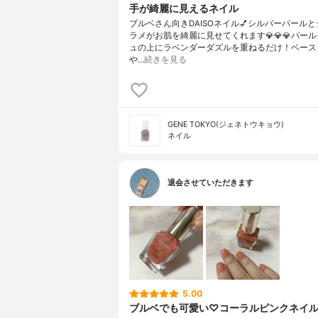
手が綺麗に見えるネイル
ブルベさん向きDAISOネイル💅シルバーパール
ラメがお肌を綺麗に見せてくれます💎💎💎パー
ュの上にラベンダーダズルを重ねるだけ！ベース
や…
続きを見る
GENE TOKYO(ジェネトウキョウ)
ネイル
退会させていただきます
5.00
ブルベでも可愛い♡コーラルピンクネイ