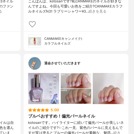
03ネイル
こんばんは、kotosanです?私CANMAKEのネイルが好きな
クのファン
んですよね。今回も可愛いお色をご紹介?CANMAKEカラフ
る
ルネイルズN31 ラブリーシャワー¥3…
続きを見る
CANMAKE(キャンメイク)
カラフルネイルズ
退会させていただきます
5.00
ブルベおすすめ！偏光パールネイル
イルは自
kotosanです。ハイライターに続いて偏光パールが美しいネ
色を選ん
イルのご紹介です?✨これ一見、紫色のパールに見えるんで
ていま
すが実は塗るとブルーの偏光パールが素敵な、魅惑…
続き