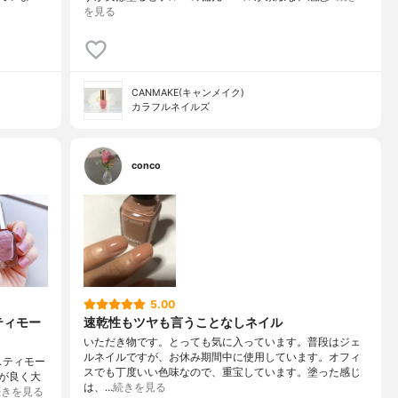
を見る
CANMAKE(キャンメイク)
カラフルネイルズ
conco
5.00
ティモー
速乾性もツヤも言うことなしネイル
いただき物です。とっても気に入っています。普段はジェ
ルネイルですが、お休み期間中に使用しています。オフィ
ミスティモー
スでも丁度いい色味なので、重宝しています。塗った感じ
が良く大
は、…
続きを見る
続きを見る