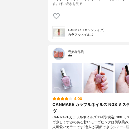
す。ほ…
続きを見る
CANMAKE(キャンメイク)
カラフルネイルズ
元美容部員
rin
4.00
CANMAKE カラフルネイルズ N08 ミス
ヴ
CANMAKEカラフルネイルズ369円(税込)N08 
ヴ少しくすみのある甘いモーヴピンクは肌馴染み
人可愛いカラーです?色味が調節できるシアー…