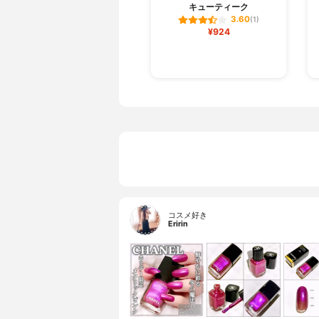
キューティーク
3.60
(1)
¥924
コスメ好き
Eririn