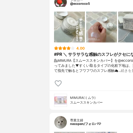
ブロガー
@eccoroco5
4.00
#PR ＼ サラサラな感触のスフレがクセに
💁MIMURA【スムーススキンカバー】を@𝖾𝖼𝖼𝗈𝗋𝗈𝖼
ってみました⁡⁡▼⁡すくい取るタイプの化粧下地は
て指先で触るとフワフワのスフレ感触☁…
続きを
MIMURA(ミムラ)
スムーススキンカバー
専業主婦
necopen/フォロバ♡