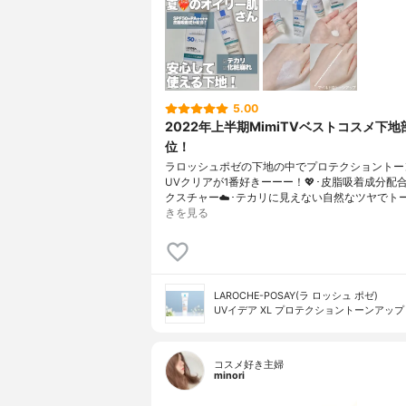
5.00
2022年上半期MimiTVベストコスメ下地
位！
ラロッシュポゼの下地の中でプロテクショントー
UVクリアが1番好きーーー！💖･皮脂吸着成分配
クスチャー☁️･テカリに見えない自然なツヤでト
きを見る
LAROCHE-POSAY(ラ ロッシュ ポゼ)
UVイデア XL プロテクショントーンアップ
コスメ好き主婦
minori