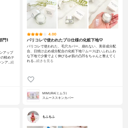
4.00
部門1
パリコレで使われたプロ仕様の化粧下地♡
パリコレで使われた、毛穴カバー、崩れない、美容成分配
合、日焼け止め成分配合の化粧下地🤍ムースぽいふわふわ
ンアップ
な下地で少量でよく伸びる🌿肌の凸凹をちゃんと整えてく
合の軽めテ
れる…
続きを見る
ーンア…
続
MIMURA(ミムラ)
スムーススキンカバー
もふもふ