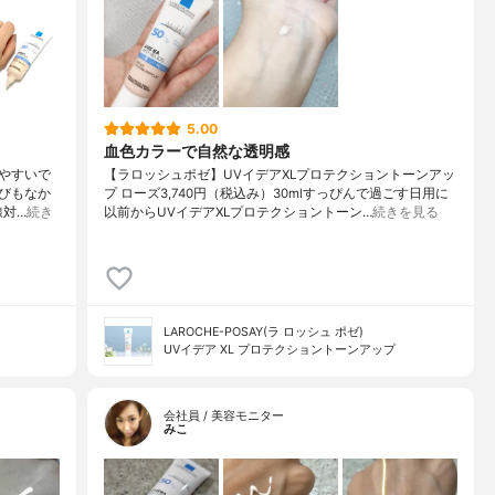
5.00
血色カラーで自然な透明感
やすいで
【ラロッシュポゼ】UVイデアXLプロテクショントーンアッ
びもなか
プ ローズ3,740円（税込み）30mlすっぴんで過ごす日用に
線対…
続き
以前からUVイデアXLプロテクショントーン…
続きを見る
LAROCHE-POSAY(ラ ロッシュ ポゼ)
UVイデア XL プロテクショントーンアップ
会社員 / 美容モニター
みこ