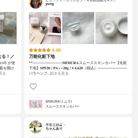
ビューティーカウンセラー☆化粧品販売☆メ…
yung
5.00
なる！／
万能化粧下地
𝗈𝟧 が使
**⁡⁡⁡————————⁡𝐌𝐈𝐌𝐔𝐑𝐀スムーススキンカバー【化粧
、蓋を開け
下地】𝐒𝐏𝐅𝟐𝟎 / 𝐏𝐀++⁡𝟐𝟎𝐠 / ¥ 𝟒,𝟔𝟐𝟎（税込）⁡————————
見る
パラベンフ…
続きを見る
MIMURA(ミムラ)
スムーススキンカバー
専業主婦🍒´-
ちゃんあり