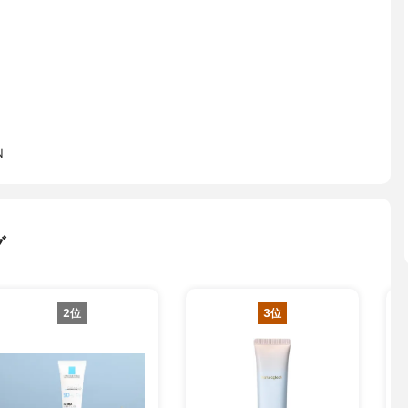
N
グ
2位
3位