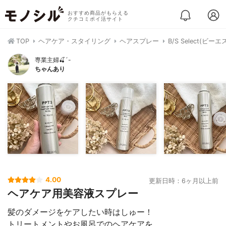
おすすめ商品がもらえる
クチコミポイ活サイト
TOP
ヘアケア・スタイリング
ヘアスプレー
B/S Select(ビ
専業主婦🍒´-
ちゃんあり
4.00
更新日時：6ヶ月以上前
ヘアケア用美容液スプレー
髪のダメージをケアしたい時はしゅー！
トリートメントやお風呂でのヘアケアを