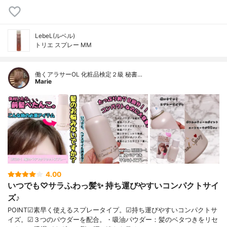
LebeL(ルベル)
トリエ スプレー MM
働くアラサーOL 化粧品検定２級 秘書…
Marie
4.00
いつでも♡サラふわっ髪✨ 持ち運びやすいコンパクトサイ
ズ♪
POINT☑素早く使えるスプレータイプ。☑持ち運びやすいコンパクトサ
イズ。☑３つのパウダーを配合。・吸油パウダー：髪のベタつきをリセ