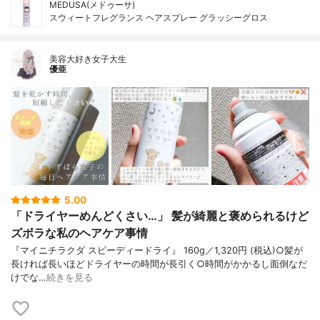
MEDUSA(メドゥーサ)
スウィートフレグランス ヘアスプレー グラッシーグロス
美容大好き女子大生
優亜
5.00
「ドライヤーめんどくさい…」 髪が綺麗と褒められるけど
ズボラな私のヘアケア事情
『マイニチラクダ スピーディードライ』 160g／1,320円 (税込)○髪が
長ければ長いほどドライヤーの時間が長引く○時間がかかるし面倒なだ
けでな…
続きを見る