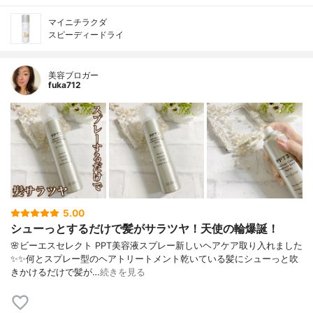
マイニチラクダ
スピーディードライ
美容ブロガー
fuka712
5.00
シューっとするだけで髪がサラツヤ！天使の輪爆誕！
🌸ビーエスセレクト PPT美容液スプレー⁣⁣新しいヘアケア取り入れました
✨✨⁣何とスプレー型のヘアトリートメント⁣乾いている髪にシューっと吹
きかけるだけで⁣髪が…
続きを見る