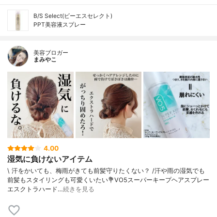
B/S Select(ビーエスセレクト)
PPT美容液スプレー
美容ブロガー
まみやこ
4.00
湿気に負けないアイテム
\ 汗をかいても、梅雨がきても前髪守りたくない？ /⁡⁡汗や雨の湿気でも
前髪もスタイリングも可愛くいたい⁡⁡💐VO5スーパーキープヘアスプレー
エスクトラハード⁡…
続きを見る