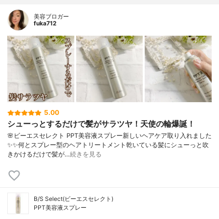
美容ブロガー
fuka712
5.00
シューっとするだけで髪がサラツヤ！天使の輪爆誕！
🌸ビーエスセレクト PPT美容液スプレー⁣⁣新しいヘアケア取り入れました
✨✨⁣何とスプレー型のヘアトリートメント⁣乾いている髪にシューっと吹
きかけるだけで⁣髪が…
続きを見る
B/S Select(ビーエスセレクト)
PPT美容液スプレー