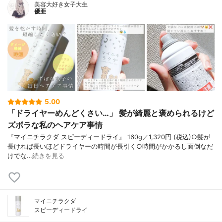
美容大好き女子大生
優亜
5.00
「ドライヤーめんどくさい…」 髪が綺麗と褒められるけど
ズボラな私のヘアケア事情
『マイニチラクダ スピーディードライ』 160g／1,320円 (税込)○髪が
長ければ長いほどドライヤーの時間が長引く○時間がかかるし面倒なだ
けでな…
続きを見る
マイニチラクダ
スピーディードライ