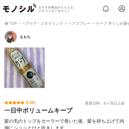
おすすめ商品がもらえる
クチコミポイ活サイト
TOP
ヘアケア・スタイリング
ヘアスプレー
ケープ 手ぐしが通
ももち
5.00
更新日時：6ヶ月以上前
一日中ボリュームキープ
髪の毛のトップをカーラーで巻いた後、髪を持ち上げて内
側にシュッとひと吹きします。