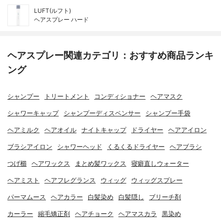
LUFT(ルフト)
ヘアスプレー ハード
ヘアスプレー関連カテゴリ：おすすめ商品ランキ
ング
シャンプー
トリートメント
コンディショナー
ヘアマスク
シャワーキャップ
シャンプーディスペンサー
シャンプー手袋
ヘアミルク
ヘアオイル
ナイトキャップ
ドライヤー
ヘアアイロン
ブラシアイロン
シャワーヘッド
くるくるドライヤー
ヘアブラシ
つげ櫛
ヘアワックス
まとめ髪ワックス
寝癖直しウォーター
ヘアミスト
ヘアフレグランス
ウィッグ
ウィッグスプレー
パーマムース
ヘアカラー
白髪染め
白髪隠し
ブリーチ剤
カーラー
縮毛矯正剤
ヘアチョーク
ヘアマスカラ
黒染め