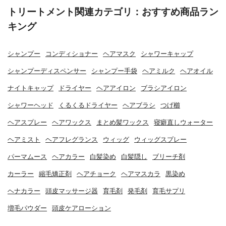
トリートメント関連カテゴリ：おすすめ商品ラン
キング
シャンプー
コンディショナー
ヘアマスク
シャワーキャップ
シャンプーディスペンサー
シャンプー手袋
ヘアミルク
ヘアオイル
ナイトキャップ
ドライヤー
ヘアアイロン
ブラシアイロン
シャワーヘッド
くるくるドライヤー
ヘアブラシ
つげ櫛
ヘアスプレー
ヘアワックス
まとめ髪ワックス
寝癖直しウォーター
ヘアミスト
ヘアフレグランス
ウィッグ
ウィッグスプレー
パーマムース
ヘアカラー
白髪染め
白髪隠し
ブリーチ剤
カーラー
縮毛矯正剤
ヘアチョーク
ヘアマスカラ
黒染め
ヘナカラー
頭皮マッサージ器
育毛剤
発毛剤
育毛サプリ
増毛パウダー
頭皮ケアローション