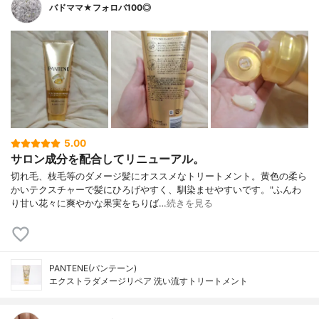
バドママ★フォロバ100◎
5.00
サロン成分を配合してリニューアル。
切れ毛、枝毛等のダメージ髪にオススメなトリートメント。黄色の柔ら
かいテクスチャーで髪にひろげやすく、馴染ませやすいです。"ふんわ
り甘い花々に爽やかな果実をちりば…
続きを見る
PANTENE(パンテーン)
エクストラダメージリペア 洗い流すトリートメント