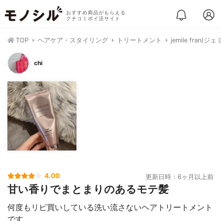
おすすめ商品がもらえる
クチコミポイ活サイト
TOP
ヘアケア・スタイリング
トリートメント
jemile fra
chi
4.00
更新日時：6ヶ月以上前
甘い香りでまとまりのあるモテ髪
何度もリピ買いしている洗い流さないヘアトリートメント
です。