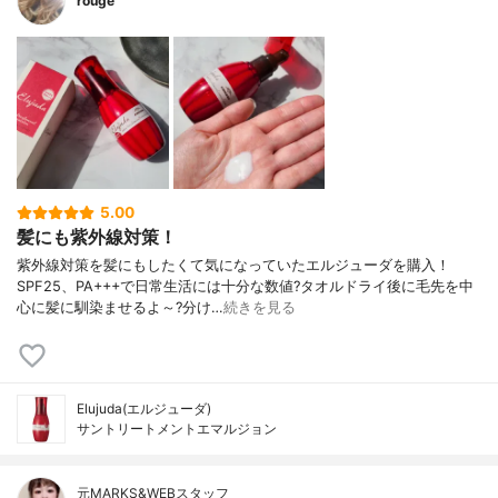
rouge
5.00
髪にも紫外線対策！
紫外線対策を髪にもしたくて気になっていたエルジューダを購入！
SPF25、PA+++で日常生活には十分な数値?タオルドライ後に毛先を中
心に髪に馴染ませるよ～?分け…
続きを見る
Elujuda(エルジューダ)
サントリートメントエマルジョン
元MARKS&WEBスタッフ