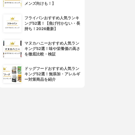
メンズ向けも！】
フライパンおすすめ人気ランキ
ング52選！【焦げ付かない・長
持ち！2026最新】
マヌカハニーおすすめ人気ラン
キング52選！味や栄養価の高さ
MARU(マル)
Elujuda(エルジューダ)
を徹底比較・検証
トリートメント
エマルジョン+
3.92
3.91
(1)
(24)
ドッグフードおすすめ人気ラン
¥2,090
¥1,829
キング52選！無添加・アレルギ
ー対策商品を紹介