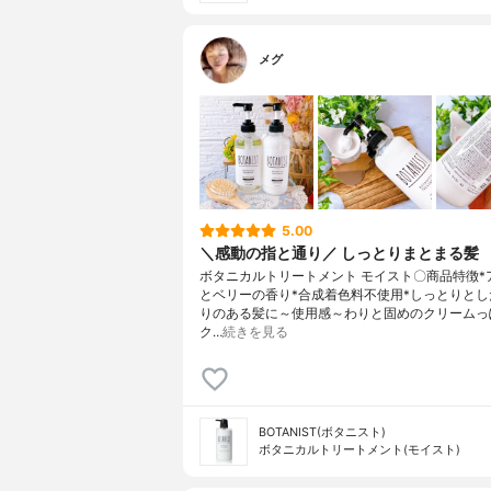
メグ
5.00
＼感動の指と通り／ しっとりまとまる髪
ボタニカルトリートメント モイスト〇商品特徴*
とベリーの香り*合成着色料不使用*しっとりとし
りのある髪に～使用感～わりと固めのクリームっ
ク…
続きを見る
BOTANIST(ボタニスト)
ボタニカルトリートメント(モイスト)