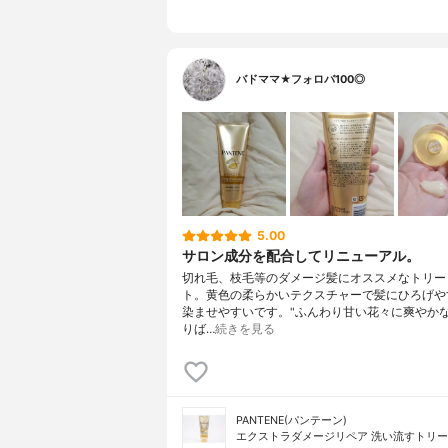
バドママ★フォロバ100◎
5.00
サロン成分を配合してリニューアル。
切れ毛、枝毛等のダメージ髪にオススメなトリー
ト。黄色の柔らかいテクスチャーで髪にひろげや
染ませやすいです。"ふんわり甘い花々に爽やか
りば…
続きを見る
PANTENE(パンテーン)
エクストラダメージリペア 洗い流すトリ