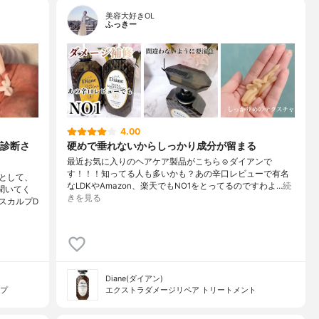
美容大好きOL
ふっきー
4.00
診断さ
硬めで垂れないからしっかり成分が留まる
最近お気に入りのヘアケア製品がこちら☺️ダイアンで
す！！！知ってる人も多いかも？あの辛口レビューで有名
として、
なLDKやAmazon、楽天でもNO1をとってるのですわよ…
続
聞いてく
きを見る
スカルプD
Diane(ダイアン)
イプ
エクストラダメージリペア トリートメント