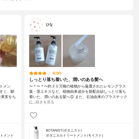
ひな
4.00
しっとり落ち着いた、潤いのある髪へ
トメン
〜＊〜＊〜約３０万種の植物から厳選されたレモングラス
すく、馴
葉・茎エキスなど、植物由来成分を新配合🙌しっとり落ち
な果実をち
着いた、潤いのある髪へ😊 また、石油由来のプラスチック
に…
続きを見る
BOTANIST(ボタニスト)
ートメント
ボタニカルトリートメント(モイスト)