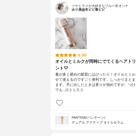
ツヤとラメが大好きなブルベ冬オンナ
みり俵@冬ビビ春ビビ
5.00
オイルとミルクが同時にでてくるヘアトリ
ント♡
量が多く硬めの髪質にはぴったり！オイルとミル
せて使えるのですごく便利です。しっかりまとま
ます。手に出したときは香りが強めですが、つけ
でも…
続きを見る
PANTENE(パンテーン)
デュアル アクティブ オイルセラム