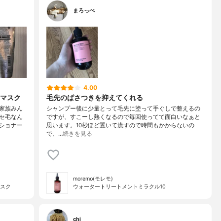
まろっぺ
4.00
マスク
毛先のぱさつきを抑えてくれる
家族みん
シャンプー後に少量とって毛先に塗って手ぐしで整えるの
セ毛なん
ですが、すこーし熱くなるので毎回使ってて面白いなぁと
ショナー
思います。10秒ほど置いて流すので時間もかからないの
で、…
続きを見る
moremo(モレモ)
マスク
ウォータートリートメントミラクル10
chi