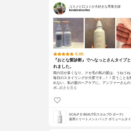
コスメと口コミが大好きな専業主婦
kirakiranoriko
5.00
『おとな髪診断』でへなっとさんタイプと
れました。
雨の日が多くなり、クセ毛の私の髪は、うねうね
毎日のスタイリングが大変です…！！言うことを
れない、私の髪のヘアケアに、アンファーさんの
ボ…
続きを見る
SCALP D BEAUTÉ(スカルプD ボーテ)
薬用トリートメントパック ボリュームタ