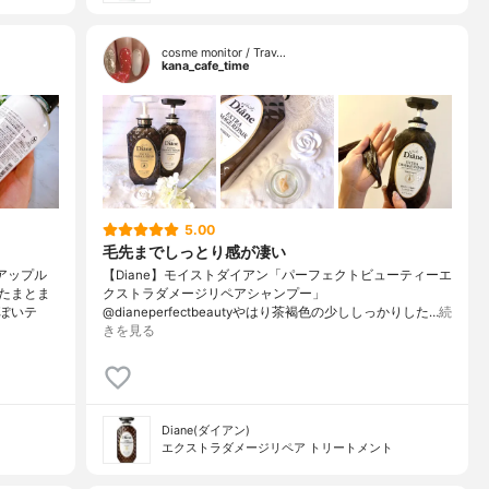
cosme monitor / Trav…
kana_cafe_time
5.00
毛先までしっとり感が凄い
アップル
【Diane】モイストダイアン「パーフェクトビューティーエ
たまとま
クストラダメージリペアシャンプー」
ぽいテ
@dianeperfectbeautyやはり茶褐色の少ししっかりした…
続
きを見る
Diane(ダイアン)
エクストラダメージリペア トリートメント