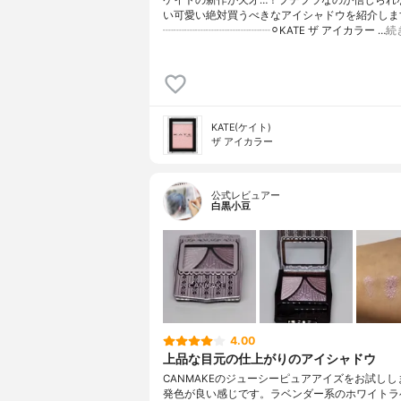
ケイトの新作が天才…！プチプラなのが信じられ
い可愛い絶対買うべきなアイシャドウを紹介します
┈┈┈┈┈┈┈┈┈┈⚪︎KATE ザ アイカラー …
続
KATE(ケイト)
ザ アイカラー
公式レビュアー
白黒小豆
4.00
上品な目元の仕上がりのアイシャドウ
CANMAKEのジューシーピュアアイズをお試しし
発色が良い感じです。ラベンダー系のホワイトラ