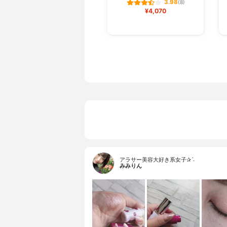
3.98
(8)
¥4,070
アラサー美容大好き系女子✰ˊ˗
みみりん