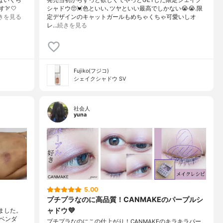
ないくら
発売当初からずっと欲しくてやっとGETした限定シェイク
🏹🤍
シャドウ🥺💓色といい､ツヤといい最高でしかない😭😭.限
きを見る
定デザインのキャットガールもめちゃくちゃ可愛いしオ
レ…
続きを見る
Fujiko(フジコ)
シェイクシャドウ SV
社会人
yuna
5.00
プチプラなのに高品質！CANMAKEのパープルシ
ャドウ💜
ました。
ベンダ
プチプラなのにこの仕上がり！CANMAKEのキラキラパー