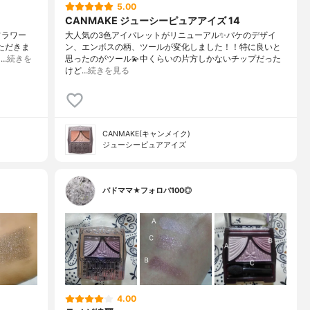
5.00
CANMAKE ジューシーピュアアイズ 14
フラワー
大人気の3色アイパレットがリニューアル✨パケのデザイ
ただきま
ン、エンボスの柄、ツールが変化しました！！特に良いと
…
続きを
思ったのがツール💫中くらいの片方しかないチップだった
けど…
続きを見る
CANMAKE(キャンメイク)
ジューシーピュアアイズ
バドママ★フォロバ100◎
4.00