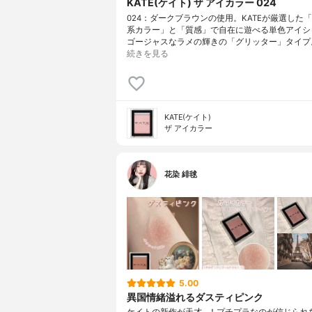
KATE(ケイト) ザ アイカラー 024
024：ダークブラウンの使用。KATEが厳選した
系カラー」と「質感」で自在に遊べる単色アイシ
ゴージャスなラメの輝きの「グリッター」タイプ
続きを見る
KATE(ケイト)
ザ アイカラー
花染 緋毬
5.00
異国情緒溢れるダスティピンク