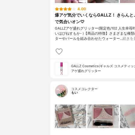
4.00
爆アゲ気分でいくならGALLZ！ きらん
で気合いオン♡
GALLZアゲ盛れグリッター(限定色/102 人生幸苺叶
いはぴねすもか- )【商品の特徴】さまざまな種
ターやパールを組み合わせたウォーター…
続きを
GALLZ Cosmetics(ギャルズ コスメティッ
アゲ盛れグリッター
コスメコレクター
もい