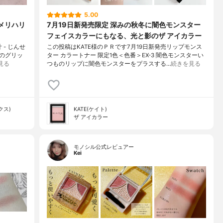
5.00
とメリハリ
7月19日新発売限定 深みの秋冬に闇色モンスター
フェイスカラーにもなる、光と影のザ アイカラー
 - じんせ
この投稿はKATE様のＰＲです7月19日新発売リップモンス
類のグリッ
ター カラートナー 限定1色＜色番＞EX-3 闇色モンスターい
見る
つものリップに闇色モンスターをプラスする…
続きを見る
クス)
KATE(ケイト)
ザ アイカラー
モノシル公式レビュアー
Kei