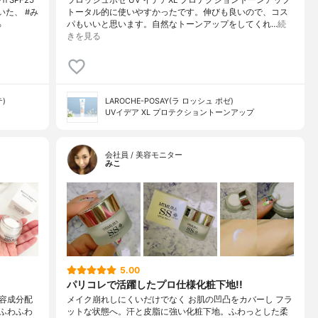
いた、 #み
トータル的に使いやすかったです。伸びも良いので、コス
る
パもいいと思います。自然なトーンアップをしてくれ…
続
きを見る
テ)
LAROCHE-POSAY(ラ ロッシュ ポゼ)
UVイデア XL プロテクショントーンアップ
会社員 / 美容モニター
みこ
5.00
♡
パリコレで活躍したプロ仕様化粧下地!!
容成分配
メイク崩れしにくいだけでなく お肌の凹凸をカバーし フラ
ふわふわ
ットな状態へ。汗と皮脂に強い化粧下地。ふわっとした柔