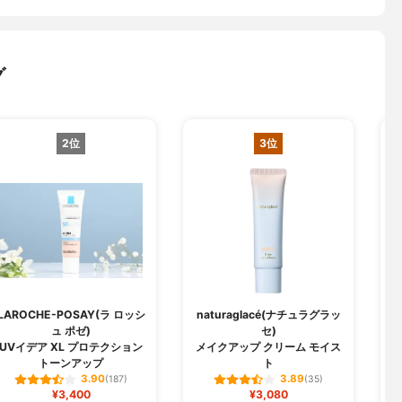
グ
2位
3位
LAROCHE-POSAY(ラ ロッシ
naturaglacé(ナチュラグラッ
ュ ポゼ)
セ)
U
UVイデア XL プロテクション
メイクアップ クリーム モイス
トーンアップ
ト
3.90
3.89
(187)
(35)
¥3,400
¥3,080