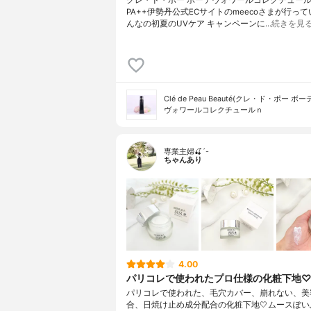
PA++伊勢丹公式ECサイトのmeecoさまが行って
んなの初夏のUVケア キャンペーンに…
続きを見
Clé de Peau Beauté(クレ・ド・ポー ボー
ヴォワールコレクチュールｎ
専業主婦🍒´-
ちゃんあり
4.00
パリコレで使われたプロ仕様の化粧下地
パリコレで使われた、毛穴カバー、崩れない、美
合、日焼け止め成分配合の化粧下地🤍ムースぽい