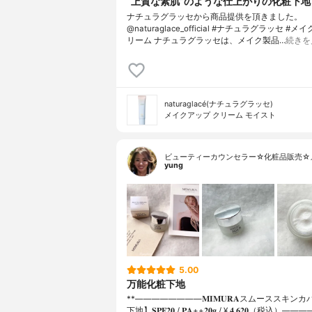
“上質な素肌”のような仕上がりの化粧下地
ナチュラグラッセから商品提供を頂きました。
@naturaglace_official #ナチュラグラッセ #
リーム ナチュラグラッセは、メイク製品…
続きを
naturaglacé(ナチュラグラッセ)
メイクアップ クリーム モイスト
ビューティーカウンセラー☆化粧品販売☆
yung
5.00
万能化粧下地
**⁡⁡⁡————————⁡𝐌𝐈𝐌𝐔𝐑𝐀スムーススキ
下地】𝐒𝐏𝐅𝟐𝟎 / 𝐏𝐀++⁡𝟐𝟎𝐠 / ¥ 𝟒,𝟔𝟐𝟎（税込