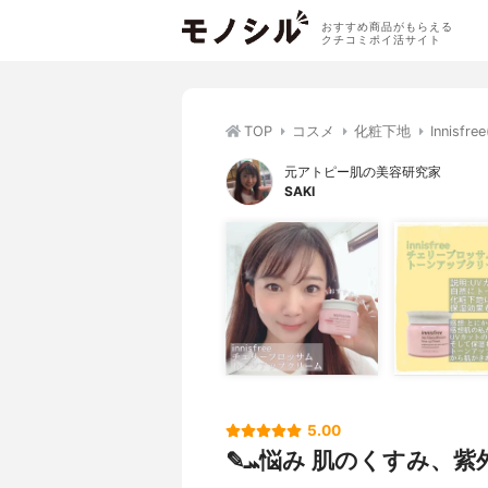
おすすめ商品がもらえる
クチコミポイ活サイト
TOP
コスメ
化粧下地
Innis
元アトピー肌の美容研究家
SAKI
5.00
✎ܚ悩み 肌のくすみ、紫