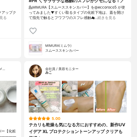
#PR ＼ サラサラな感触のスフレがクセになる！／
💁MIMURA【スムーススキンカバー】を@𝖾𝖼𝖼𝗈𝗋𝗈𝖼𝗈𝟧 が使
メイクアップク
ってみました⁡⁡▼⁡すくい取るタイプの化粧下地は、蓋を開け
見る
て指先で触るとフワフワのスフレ感触☁…
続きを見る
MIMURA(ミムラ)
スムーススキンカバー
メ…
会社員 / 美容モニター
みこ
5.00
テカリも乾燥も気になる方におすすめの、新作UV
イデア XL プロテクショントーンアップ クリアも
ンカバー【化粧
）⁡————————