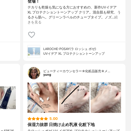
登場！
テカリも乾燥も気になる方におすすめの、新作UVイデア
XL プロテクショントーンアップ クリア。混合肌も研究、う
るさら肌へ。グリーンラベルのチューブタイプ。ノズ…
続
きを見る
LAROCHE-POSAY(ラ ロッシュ ポゼ)
UVイデア XL プロテクショントーンアップ
ビューティーカウンセラー☆化粧品販売☆メ…
yung
5.00
保湿力抜群 日焼け止め乳液 化粧下地
SPF25
ラロッシュポゼ UV イデアXL プロテクショントーンアップ