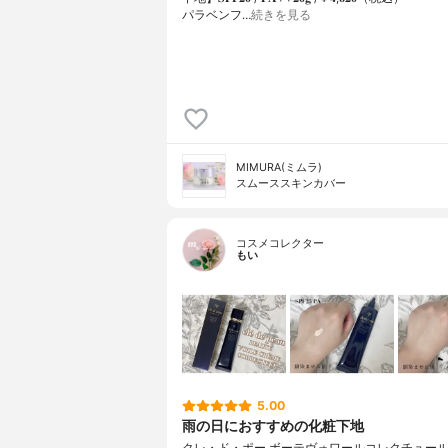
パラベンフ…
続きを見る
MIMURA(ミムラ)
スムーススキンカバー
コスメコレクター
もい
5.00
雨の日におすすめの化粧下地
クレ・ド・ポー ボーテヴォワールコレクチュールｎ