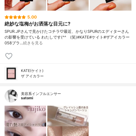
5.00
絶妙な塩梅がお洒落な目元に?
SPUR.JPさんで見かけたコチラ♡最近、かなりSPURのエディターさん
の影響を受けている わたしです(^^ゞ(笑)#KATE#ケイト#ザアイカラー
058ブラ…
続きを見る
KATE(ケイト)
ザ アイカラー
美容系インフルエンサー
satomi