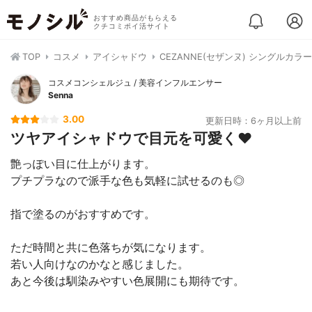
おすすめ商品がもらえる
クチコミポイ活サイト
TOP
コスメ
アイシャドウ
CEZANNE(セザンヌ) シングルカ
コスメコンシェルジュ / 美容インフルエンサー
Senna
3.00
更新日時：6ヶ月以上前
ツヤアイシャドウで目元を可愛く❤︎
艶っぽい目に仕上がります。
プチプラなので派手な色も気軽に試せるのも◎
指で塗るのがおすすめです。
ただ時間と共に色落ちが気になります。
若い人向けなのかなと感じました。
あと今後は馴染みやすい色展開にも期待です。