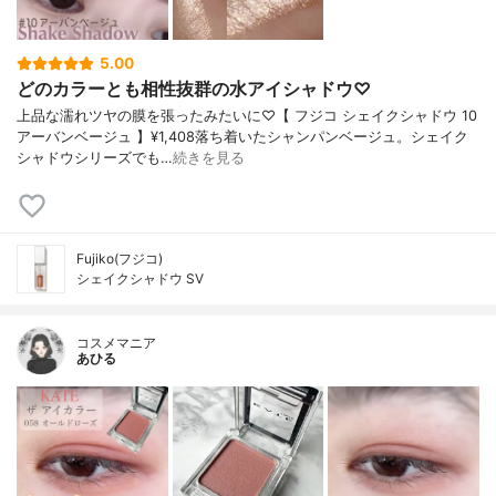
5.00
どのカラーとも相性抜群の水アイシャドウ♡
上品な濡れツヤの膜を張ったみたいに♡【 フジコ シェイクシャドウ 10
アーバンベージュ 】¥1,408落ち着いたシャンパンベージュ。シェイク
シャドウシリーズでも…
続きを見る
Fujiko(フジコ)
シェイクシャドウ SV
コスメマニア
あひる