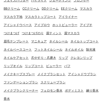
フェイスパウダー
ハイライト
シェーディング
ブロンザー
BBクリーム
CCクリーム
DDクリーム
EEクリーム
マスカラ
マスカラ下地
マスカラトップコート
アイライナー
アイシャドウベース
アイブロウ
ホットビューラー
アイプチ
つけまつげ
つけまつげのり
眉ティント
眉マスカラ
眉毛テンプレート
マニキュア
ネイルシール
ネイルトップコート
ネイルベースコート
フットネイルシール
ネイルオイル
除光液
ネイルケアセット
爪やすり・爪磨き
リップ
クレヨンリップ
リップオイル
リップコート
ビューラー
パフ
メイクキープスプレー
メイクブラシセット
アイシャドウブラシ
ファンデーションブラシ
スクリューブラシ
メイクブラシクリーナー
フェロモン香水
ボディミスト
練り香水
香水