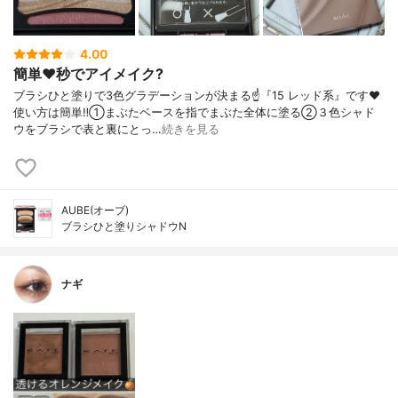
4.00
簡単❤️秒でアイメイク?
ブラシひと塗りで3色グラデーションが決まる☝️『15 レッド系』です❤️
使い方は簡単‼️①まぶたベースを指でまぶた全体に塗る②３色シャド
ウをブラシで表と裏にとっ…
続きを見る
AUBE(オーブ)
ブラシひと塗りシャドウN
ナギ