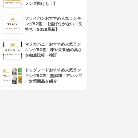
メンズ向けも！】
フライパンおすすめ人気ランキ
ング52選！【焦げ付かない・長
持ち！2026最新】
AYBELLINE NEW YORK(メ
dejavu(デジャヴュ)
イベリン ニューヨーク)
ラッシュノックアウト エクス
マヌカハニーおすすめ人気ラン
ボリューム エクスプレス ハイ
トラボリューム
キング52選！味や栄養価の高さ
パーカール ウォータープルー
3.91
(27)
を徹底比較・検証
フ R
¥1,493
3.91
(33)
¥680
ドッグフードおすすめ人気ラン
キング52選！無添加・アレルギ
ー対策商品を紹介