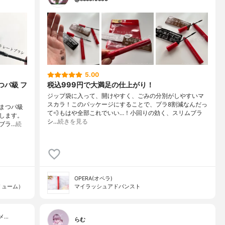
5.00
つパ級 フ
税込999円で大満足の仕上がり！
ジップ袋に入って、開けやすく、ごみの分別がしやすいマ
スカラ！このパッケージにすることで、プラ8割減なんだっ
 まつパ級
て💨もはや全部これでいい…！小回りの効く、スリムブラ
します。
シ…
続きを見る
ブラ…
続
OPERA(オペラ)
リューム）
マイラッシュアドバンスト
メ…
らむ