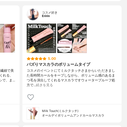
コスメ好き
Eririn
5.00
バズりマスカラのボリュームタイプ
ク繊細で美
コスメのイベントにてミルクタッチさまからいただきまし
くれる、
た長時間カールをキープしながら、ボリューム感のあるま
シで、ま…
つ毛を演出してくれるマスカラですウォータープルーフ処
方で…
続きを見る
Milk Touch(ミルクタッチ)
オールデイボリュームアンドカールマスカラ