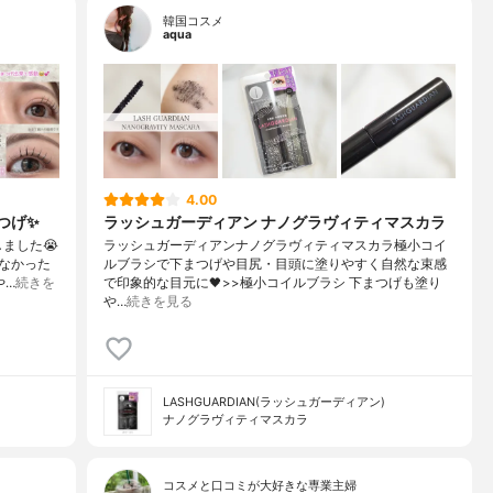
韓国コスメ
aqua
4.00
げ✨️
ラッシュガーディアン ナノグラヴィティマスカラ
ました😭
ラッシュガーディアンナノグラヴィティマスカラ極小コイ
わなかった
ルブラシで下まつげや目尻・目頭に塗りやすく自然な束感
や…
続きを
で印象的な目元に🖤>>極小コイルブラシ 下まつげも塗り
や…
続きを見る
LASHGUARDIAN(ラッシュガーディアン)
ナノグラヴィティマスカラ
コスメと口コミが大好きな専業主婦