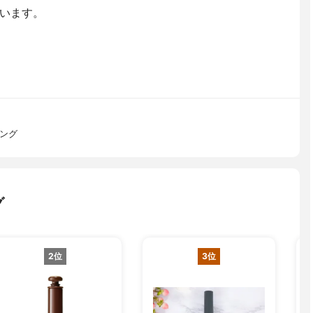
います。
ロング
グ
2位
3位