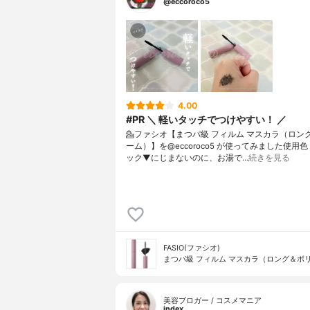
@eccoroco5
4.00
#PR ＼ 軽いタッチでつけやすい！ ／
💁ファシオ【まつパ級 フィルム マスカラ（ロン
ーム）】を@eccoroco5 が使ってみました⁡使用色
ック⁡⁡▼⁡⁡にじまないのに、お湯で…
続きを見る
FASIO(ファシオ)
まつパ級 フィルム マスカラ（ロング＆ボ
美容ブロガー / コスメマニア
index