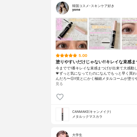
韓国コスメ･スキンケア好き
yone
5.00
塗りやすいだけじゃない!!キレイな束感まつ
今までで1番キレイな束感まつげが出来て大感動し
💗⁡ずっと気になってたのになんでもっと早く買
んだろ〜😖!!笑⁡⁡とにかく極細メタルコームが塗り
見る
CANMAKE(キャンメイク)
メタルックマスカラ
大学生