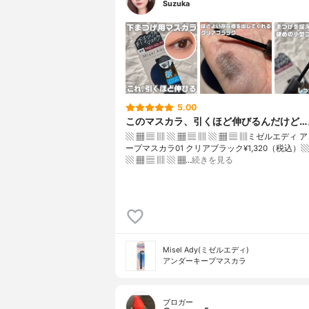
Suzuka
5.00
このマスカラ、引くほど伸びるんだけど…
▧ ▦ ▤ ▥ ▧ ▦ ▤ ▥ ▧ ▦ ▤ ▥ミゼルエディ
ープマスカラ01 クリアブラック¥1,320（税込）▧ 
▧ ▦ ▤ ▥ ▧ ▦…
続きを見る
Misel Ady(ミゼルエディ)
アンダーキープマスカラ
ブロガー