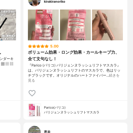
kirakiranoriko
5.00
。
ボリューム効果・ロング効果・カールキープ力、
全て文句なし！
 アンダーキ
▦ ▤ ▥
『Parico (パリコ) パリジェンヌラッシュリフトマスカラ』
は、パリジェンヌラッシュリフトのマスカラで、色はリッ
チブラックです。オリジナルのハートファイバー…
続きを
見る
Parico(パリコ)
パリジェンヌラッシュリフトマスカラ
恵未