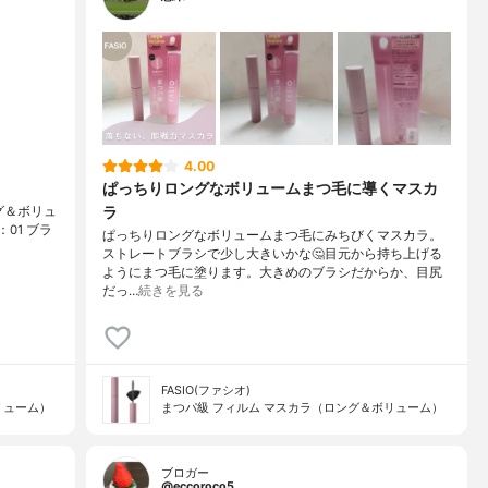
4.00
ぱっちりロングなボリュームまつ毛に導くマスカ
ラ
グ＆ボリュ
：01 ブラ
ぱっちりロングなボリュームまつ毛にみちびくマスカラ。
ストレートブラシで少し大きいかな🤔目元から持ち上げる
ようにまつ毛に塗ります。大きめのブラシだからか、目尻
だっ…
続きを見る
FASIO(ファシオ)
リューム）
まつパ級 フィルム マスカラ（ロング＆ボリューム）
ブロガー
@eccoroco5