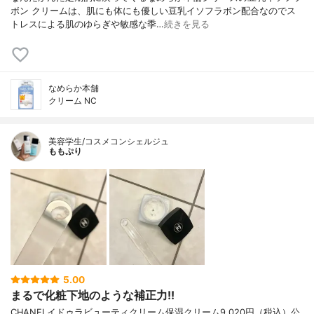
ボン クリームは、肌にも体にも優しい豆乳イソフラボン配合なのでス
トレスによる肌のゆらぎや敏感な季…
続きを見る
なめらか本舗
クリーム NC
美容学生/コスメコンシェルジュ
ももぷり
5.00
まるで化粧下地のような補正力!!
CHANELイドゥラビューティクリーム保湿クリーム9,020円（税込）公