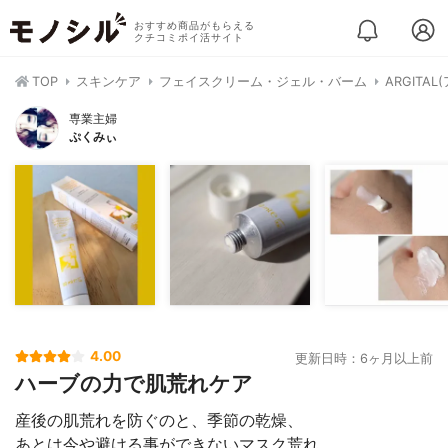
おすすめ商品がもらえる
クチコミポイ活サイト
TOP
スキンケア
フェイスクリーム・ジェル・バーム
ARGIT
専業主婦
ぷくみぃ
4.00
更新日時：6ヶ月以上前
ハーブの力で肌荒れケア
産後の肌荒れを防ぐのと、季節の乾燥、
あとは今や避ける事ができないマスク荒れ…