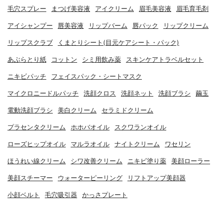
毛穴スプレー
まつげ美容液
アイクリーム
眉毛美容液
眉毛育毛剤
アイシャンプー
唇美容液
リップバーム
唇パック
リップクリーム
リップスクラブ
くまとりシート(目元ケアシート・パック)
あぶらとり紙
コットン
シミ用飲み薬
スキンケアトラベルセット
ニキビパッチ
フェイスパック・シートマスク
マイクロニードルパッチ
洗顔クロス
洗顔ネット
洗顔ブラシ
繭玉
電動洗顔ブラシ
美白クリーム
セラミドクリーム
プラセンタクリーム
ホホバオイル
スクワランオイル
ローズヒップオイル
マルラオイル
ナイトクリーム
ワセリン
ほうれい線クリーム
シワ改善クリーム
ニキビ塗り薬
美顔ローラー
美顔スチーマー
ウォーターピーリング
リフトアップ美顔器
小顔ベルト
毛穴吸引器
かっさプレート