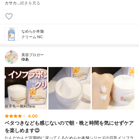
カサカ…
続きを見る
なめらか本舗
クリーム NC
美容ブロガー
ゆあ
4.00
ベタつきなども感じないので朝・晩と時間を気にせずケア
を楽しめます😉
なんだかんだ定期的に戻ってくるなめらか本舗シリーズの豆乳イソフラ