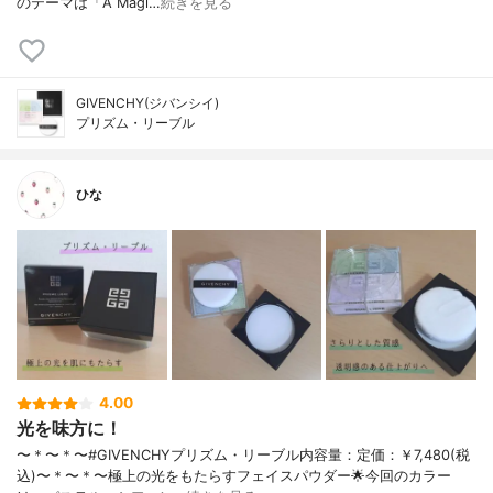
のテーマは「A Magi…
続きを見る
GIVENCHY(ジバンシイ)
プリズム・リーブル
ひな
4.00
光を味方に！
〜＊〜＊〜#GIVENCHYプリズム・リーブル内容量：定価：￥7,480(税
込)〜＊〜＊〜極上の光をもたらすフェイスパウダー🌟今回のカラー