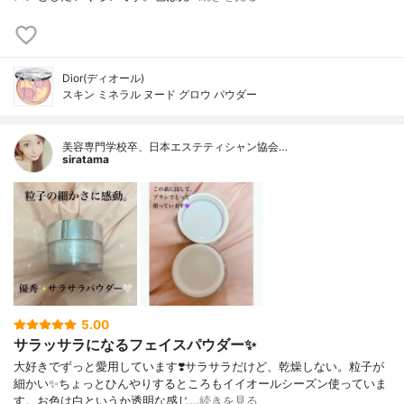
Dior(ディオール)
スキン ミネラル ヌード グロウ パウダー
美容専門学校卒、日本エステティシャン協会…
siratama
5.00
サラッサラになるフェイスパウダー✨
大好きでずっと愛用しています❣️サラサラだけど、乾燥しない。粒子が
細かい✨ちょっとひんやりするところもイイオールシーズン使っていま
す。お色は白というか透明な感じ…
続きを見る