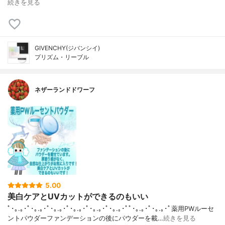
続きを見る
GIVENCHY(ジバンシイ)
プリズム・リーブル
ネザーランドドワーフ
5.00
美白ケアとUVカットができるのもいい
ﾟ･｡.｡･ﾟ･｡.｡･ﾟ･｡.｡･ﾟ･｡.｡･ﾟ･｡.｡･ﾟ･｡.｡･ﾟﾟ･｡.｡･ﾟ･｡.｡･ﾟ薬用PWルーセ
ントパウダーファンデーションの後にパウダーを載…
続きを見る