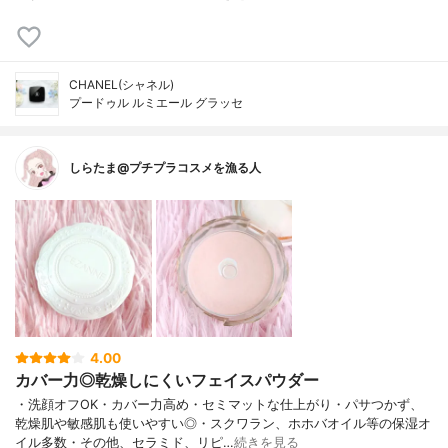
CHANEL(シャネル)
プードゥル ルミエール グラッセ
しらたま@プチプラコスメを漁る人
4.00
カバー力◎乾燥しにくいフェイスパウダー
・洗顔オフOK・カバー力高め・セミマットな仕上がり・パサつかず、
乾燥肌や敏感肌も使いやすい◎・スクワラン、ホホバオイル等の保湿オ
イル多数・その他、セラミド、リピ…
続きを見る