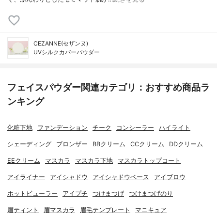
CEZANNE(セザンヌ)
UVシルクカバーパウダー
フェイスパウダー関連カテゴリ：おすすめ商品ラ
ンキング
化粧下地
ファンデーション
チーク
コンシーラー
ハイライト
シェーディング
ブロンザー
BBクリーム
CCクリーム
DDクリーム
EEクリーム
マスカラ
マスカラ下地
マスカラトップコート
アイライナー
アイシャドウ
アイシャドウベース
アイブロウ
ホットビューラー
アイプチ
つけまつげ
つけまつげのり
眉ティント
眉マスカラ
眉毛テンプレート
マニキュア