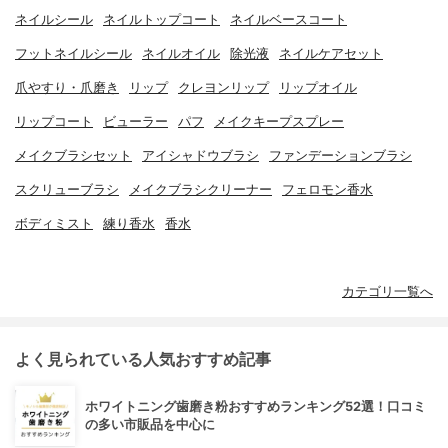
ネイルシール
ネイルトップコート
ネイルベースコート
フットネイルシール
ネイルオイル
除光液
ネイルケアセット
爪やすり・爪磨き
リップ
クレヨンリップ
リップオイル
リップコート
ビューラー
パフ
メイクキープスプレー
メイクブラシセット
アイシャドウブラシ
ファンデーションブラシ
スクリューブラシ
メイクブラシクリーナー
フェロモン香水
ボディミスト
練り香水
香水
カテゴリ一覧へ
よく見られている人気おすすめ記事
ホワイトニング歯磨き粉おすすめランキング52選！口コミ
の多い市販品を中心に