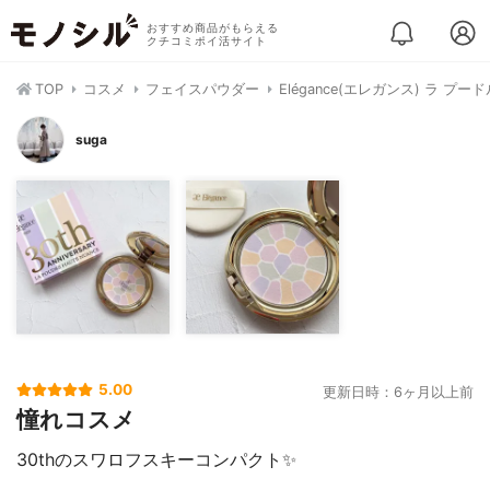
おすすめ商品がもらえる
クチコミポイ活サイト
TOP
コスメ
フェイスパウダー
Elégance(エレガンス) ラ プ
suga
5.00
更新日時：6ヶ月以上前
憧れコスメ
30thのスワロフスキーコンパクト✨