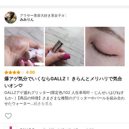
アラサー美容大好き系女子✰ˊ˗
みみりん
4.00
爆アゲ気分でいくならGALLZ！ きらんとメリハリで気合
いオン♡
GALLZアゲ盛れグリッター(限定色/102 人生幸苺叶 - じんせいはぴねす
もか- )【商品の特徴】さまざまな種類のグリッターやパールを組み合わ
せたウォーター…
続きを見る