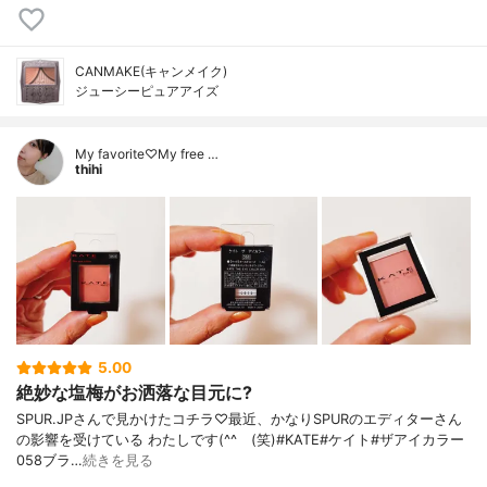
CANMAKE(キャンメイク)
ジューシーピュアアイズ
My favorite♡My free …
thihi
5.00
絶妙な塩梅がお洒落な目元に?
SPUR.JPさんで見かけたコチラ♡最近、かなりSPURのエディターさん
の影響を受けている わたしです(^^ゞ(笑)#KATE#ケイト#ザアイカラー
058ブラ…
続きを見る