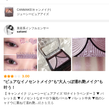
CANMAKE(キャンメイク)
ジューシーピュアアイズ
美容系インフルエンサー
satomi
3.00
"ピュアなイノセントメイク"も"大人っぽ濡れ艶メイク"も
叶う！
【 キャンメイク ジューシーピュアアイズ 10ナイトラベンダー 】▼ パ
レット左 ▼イノセントなオーロラ偏光パール▼ パレット中央 ▼他のシ
ャドウに重ねて濡れ艶…
続きを見る