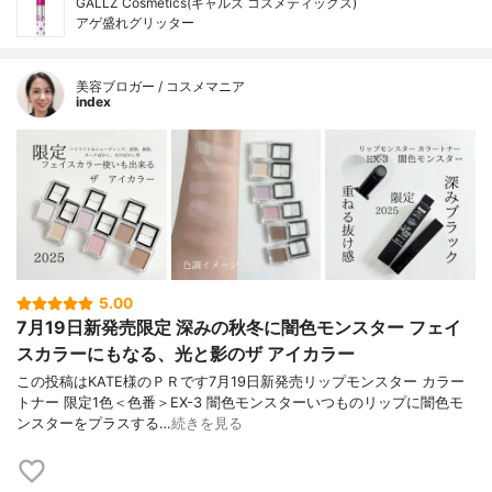
GALLZ Cosmetics(ギャルズ コスメティックス)
アゲ盛れグリッター
美容ブロガー / コスメマニア
index
5.00
7月19日新発売限定 深みの秋冬に闇色モンスター フェイ
スカラーにもなる、光と影のザ アイカラー
この投稿はKATE様のＰＲです7月19日新発売リップモンスター カラー
トナー 限定1色＜色番＞EX-3 闇色モンスターいつものリップに闇色モ
ンスターをプラスする…
続きを見る