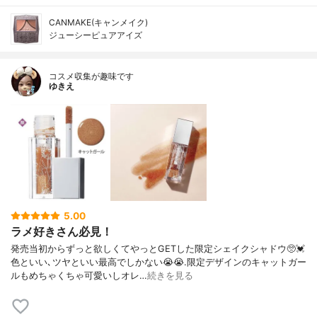
CANMAKE(キャンメイク)
ジューシーピュアアイズ
コスメ収集が趣味です
ゆきえ
5.00
ラメ好きさん必見！
発売当初からずっと欲しくてやっとGETした限定シェイクシャドウ🥺💓
色といい､ツヤといい最高でしかない😭😭.限定デザインのキャットガー
ルもめちゃくちゃ可愛いしオレ…
続きを見る