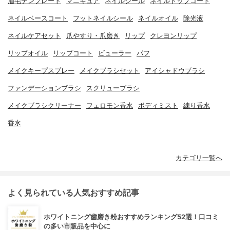
眉毛テンプレート
マニキュア
ネイルシール
ネイルトップコート
ネイルベースコート
フットネイルシール
ネイルオイル
除光液
ネイルケアセット
爪やすり・爪磨き
リップ
クレヨンリップ
リップオイル
リップコート
ビューラー
パフ
メイクキープスプレー
メイクブラシセット
アイシャドウブラシ
ファンデーションブラシ
スクリューブラシ
メイクブラシクリーナー
フェロモン香水
ボディミスト
練り香水
香水
カテゴリ一覧へ
よく見られている人気おすすめ記事
ホワイトニング歯磨き粉おすすめランキング52選！口コミ
の多い市販品を中心に