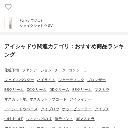
Fujiko(フジコ)
シェイクシャドウ SV
アイシャドウ関連カテゴリ：おすすめ商品ランキ
ング
化粧下地
ファンデーション
チーク
コンシーラー
フェイスパウダー
ハイライト
シェーディング
ブロンザー
BBクリーム
CCクリーム
DDクリーム
EEクリーム
マスカラ
マスカラ下地
マスカラトップコート
アイライナー
アイシャドウベース
アイブロウ
ホットビューラー
アイプチ
つけまつげ
つけまつげのり
眉ティント
眉マスカラ