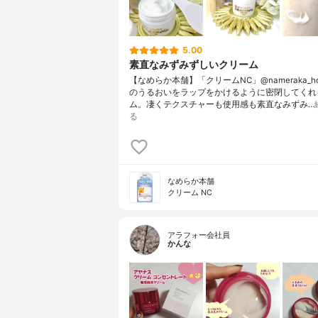
5.00
素直なみずみずしいクリーム
【なめらか本舗】「クリームNC」@nameraka_h
のうるおいをラップをかけるように密閉してくれ
ム。凄くテクスチャーも使用感も素直なみずみ…
る
なめらか本舗
クリーム NC
アラフォー会社員
かんな