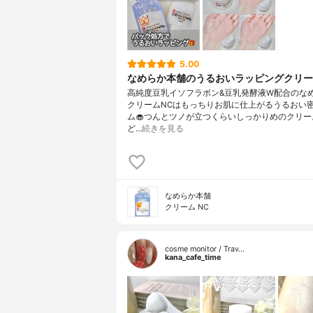
5.00
なめらか本舗のうるおいラッピングクリー
高純度豆乳イソフラボン&豆乳発酵液W配合のな
クリームNCはもっちりお肌に仕上がるうるおい
ム🧁つんとツノが立つくらいしっかりめのクリー
ど…
続きを見る
なめらか本舗
クリーム NC
cosme monitor / Trav…
kana_cafe_time