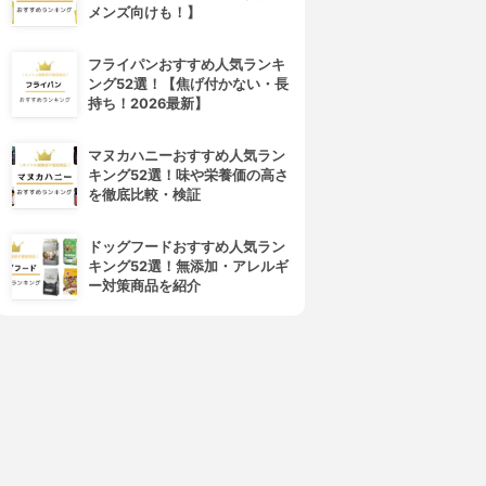
メンズ向けも！】
HYPER PLANTS(ハイパープ
A'kin(エイキン)
ランツ)
ウエイトレス ローズヒップオ
フライパンおすすめ人気ランキ
オーガニック ローズヒップオ
イル
ング52選！【焦げ付かない・長
イル
3.75
(1)
持ち！2026最新】
3.77
¥6,380
¥1,460
マヌカハニーおすすめ人気ラン
キング52選！味や栄養価の高さ
を徹底比較・検証
ドッグフードおすすめ人気ラン
キング52選！無添加・アレルギ
ー対策商品を紹介