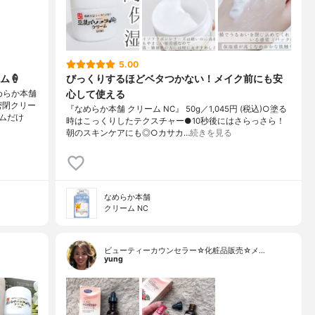
5.00
ム🍦
びっくりするほどベタつかない！メイク前にも安
心して使える
めらか本舗
密閉クリー
『なめらか本舗 クリーム NC』 50g／1,045円 (税込)○塗る
ムだけ
時はこっくりしたテクスチャー●10秒後にはさらっさら！
朝のスキンケアにも◎○カサカ…
続きを見る
なめらか本舗
クリーム NC
ビューティーカウンセラー☆化粧品販売☆メ…
yung