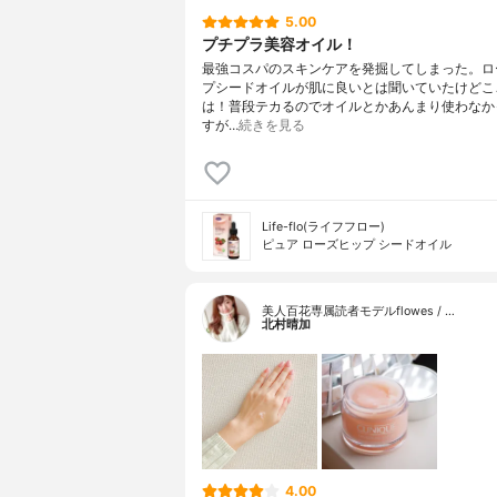
5.00
プチプラ美容オイル！
最強コスパのスキンケアを発掘してしまった。ロ
プシードオイルが肌に良いとは聞いていたけどこ
は！普段テカるのでオイルとかあんまり使わなか
すが…
続きを見る
Life-flo(ライフフロー)
ピュア ローズヒップ シードオイル
美人百花専属読者モデルflowes / …
北村晴加
4.00