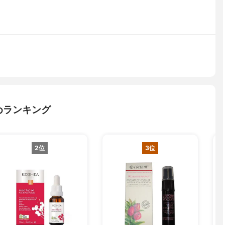
めランキング
2位
3位