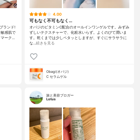
4.00
可もなく不可もなく…
ブランド!
オバジのビタミンC配合のオールインワンゲルです。みずみ
性敏感肌で
ずしいテクスチャーで、化粧水いらず。よくのびて潤いま
ドマーク…
す。乾くまでは少しペタッとしますが、すぐにサラサラに
な…
続きを見る
Obagi(オバジ)
C セラムゲル
旅と美容ブロガー
Lotus