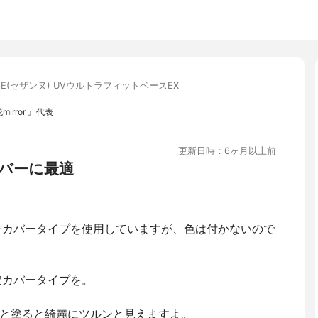
NE(セザンヌ) UVウルトラフィットベースEX
irror 』代表
更新日時：6ヶ月以上前
バーに最適
ラカバータイプを使用していますが、色は付かないので
穴カバータイプを。
と塗ると綺麗にツルンと見えますよ。