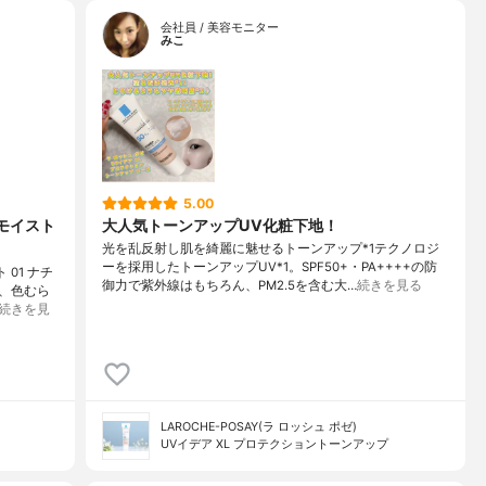
会社員 / 美容モニター
みこ
5.00
 モイスト
大人気トーンアップUV化粧下地！
光を乱反射し肌を綺麗に魅せるトーンアップ*1テクノロジ
ーを採用したトーンアップUV*1。SPF50+・PA++++の防
01 ナチ
御力で紫外線はもちろん、PM2.5を含む大…
続きを見る
、色むら
続きを見
LAROCHE-POSAY(ラ ロッシュ ポゼ)
UVイデア XL プロテクショントーンアップ