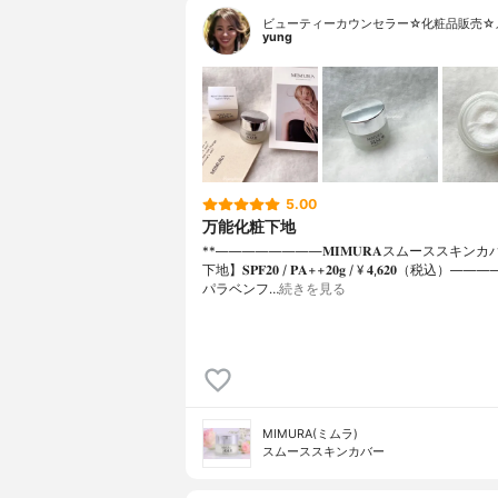
ビューティーカウンセラー☆化粧品販売☆
yung
5.00
万能化粧下地
**⁡⁡⁡————————⁡𝐌𝐈𝐌𝐔𝐑𝐀スムーススキ
下地】𝐒𝐏𝐅𝟐𝟎 / 𝐏𝐀++⁡𝟐𝟎𝐠 / ¥ 𝟒,𝟔𝟐𝟎（税込
パラベンフ…
続きを見る
MIMURA(ミムラ)
スムーススキンカバー