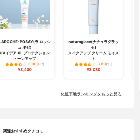
LAROCHE-POSAY(ラ ロッシ
naturaglacé(ナチュラグラッ
ュ ポゼ)
セ)
U
UVイデア XL プロテクション
メイクアップ クリーム モイス
トーンアップ
ト
3.90
3.89
(187)
(35)
¥3,400
¥3,080
化粧下地ランキングをもっと見る
関連おすすめクチコミ