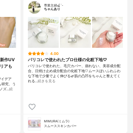
専業主婦🍒´-
ちゃんあり
4.00
新作UV
パリコレで使われたプロ仕様の化粧下地♡
クリアも
パリコレで使われた、毛穴カバー、崩れない、美容成分配
合、日焼け止め成分配合の化粧下地🤍ムースぽいふわふわ
な下地で少量でよく伸びる🌿肌の凸凹をちゃんと整えてく
Vイデア
れる…
続きを見る
も研究、う
ノズ…
続
MIMURA(ミムラ)
スムーススキンカバー