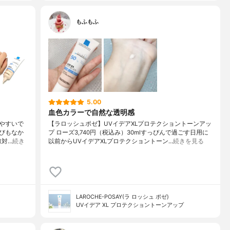
もふもふ
5.00
血色カラーで自然な透明感
やすいで
【ラロッシュポゼ】UVイデアXLプロテクショントーンアッ
びもなか
プ ローズ3,740円（税込み）30mlすっぴんで過ごす日用に
線対…
続き
以前からUVイデアXLプロテクショントーン…
続きを見る
LAROCHE-POSAY(ラ ロッシュ ポゼ)
UVイデア XL プロテクショントーンアップ