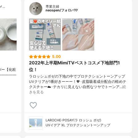
メ…
専業主婦
necopen/フォロバ♡
5.00
2022年上半期MimiTVベストコスメ下地部門1
位！
ンカバー【化粧
）⁡————————
ラロッシュポゼの下地の中でプロテクショントーンアップ
UVクリアが1番好きーーー！💖･皮脂吸着成分配合の軽めテ
クスチャー☁️･テカリに見えない自然なツヤでトーンア…
続
きを見る
LAROCHE-POSAY(ラ ロッシュ ポゼ)
UVイデア XL プロテクショントーンアップ