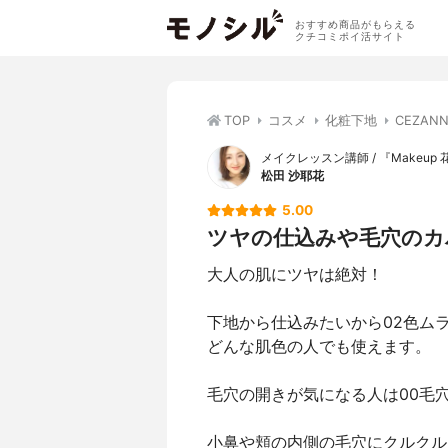
おすすめ商品がもらえる
クチコミポイ活サイト
TOP
コスメ
化粧下地
CEZAN
メイクレッスン講師 / 『Makeup 花m
松田 沙耶花
5.00
ツヤの仕込みや毛穴のカ
大人の肌にツヤは絶対！
下地から仕込みたいから02色ム
どんな肌色の人でも使えます。
毛穴の開きが気になる人は00毛
小鼻や頬の内側の毛穴にクルクル