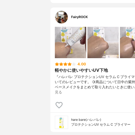
FairyROCK
4.00
軽やかに使いやすいUV下地
『ハレバレ プロテクションUV セラム C プライ
いてのレビューです。 🍋商品について日中の紫
ベースメイクをまとめて取り入れたいときに使い
見る
hare bare(ハレバレ)
プロテクションUV セラム C プライマー