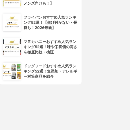
メンズ向けも！】
フライパンおすすめ人気ランキ
ング52選！【焦げ付かない・長
持ち！2026最新】
CEZANNE(セザンヌ)
Obagi(オバジ)
マヌカハニーおすすめ人気ラン
VウルトラフィットベースEX
マルチプロテクト UV乳液
キング52選！味や栄養価の高さ
3.87
3.85
(18)
(3)
を徹底比較・検証
¥748
¥2,515
ドッグフードおすすめ人気ラン
キング52選！無添加・アレルギ
ー対策商品を紹介