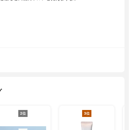
グ
2位
3位