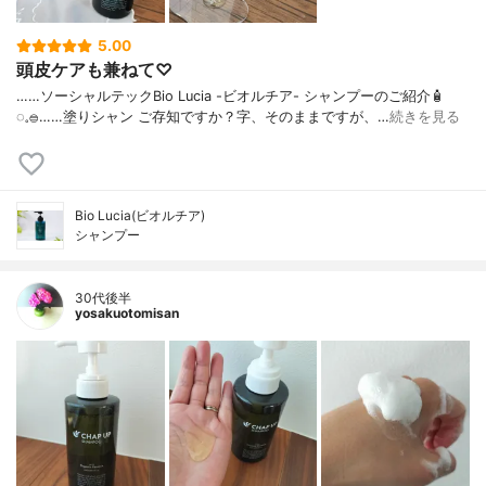
5.00
頭皮ケアも兼ねて♡
……⁡⁡⁡ソーシャルテックBio Lucia -ビオルチア- シャンプー⁡のご紹介🧴‎
◌𓈒𓐍⁡……⁡⁡⁡⁡塗りシャン ご存知ですか？⁡⁡⁡⁡字、そのままですが、…
続きを見る
Bio Lucia(ビオルチア)
シャンプー
30代後半
yosakuotomisan