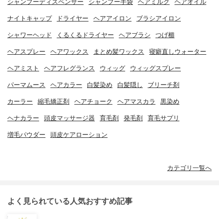
シャンプーディスペンサー
シャンプー手袋
ヘアミルク
ヘアオイル
ナイトキャップ
ドライヤー
ヘアアイロン
ブラシアイロン
シャワーヘッド
くるくるドライヤー
ヘアブラシ
つげ櫛
ヘアスプレー
ヘアワックス
まとめ髪ワックス
寝癖直しウォーター
ヘアミスト
ヘアフレグランス
ウィッグ
ウィッグスプレー
パーマムース
ヘアカラー
白髪染め
白髪隠し
ブリーチ剤
カーラー
縮毛矯正剤
ヘアチョーク
ヘアマスカラ
黒染め
ヘナカラー
頭皮マッサージ器
育毛剤
発毛剤
育毛サプリ
増毛パウダー
頭皮ケアローション
カテゴリ一覧へ
よく見られている人気おすすめ記事