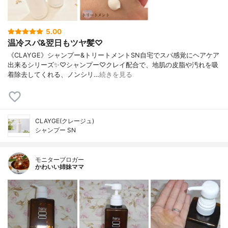
5.00
温冷スパ&翌日もツヤ髪♡
《CLAYGE》シャンプー&トリートメントSN自宅でスパ感覚にヘアケア
出来るシリーズ✨♡シャンプー♡クレイ配合で、地肌の皮脂や汚れを吸
着除去してくれる、ノンシリ…
続きを見る
CLAYGE(クレージュ)
シャンプー SN
モニターブロガー
かわいい姉妹ママ