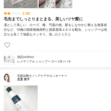
2.00
毛先までしっとりまとまる、美しいツヤ髪に
凜として美しい、ローズ、椿、芍薬の他、髪をしなやかに整える海藻成
分など、10種の国産植物原料と国産真珠エキスを配合。シャンプーは泡
立ちも良くて地肌もスッキリ。泡…
続きを見る
凛恋(rinRen)
レメディアル シャンプー ローズ&ツバキ
毛髪診断士 / ヘアケアサロンオーナー
北見 杏子