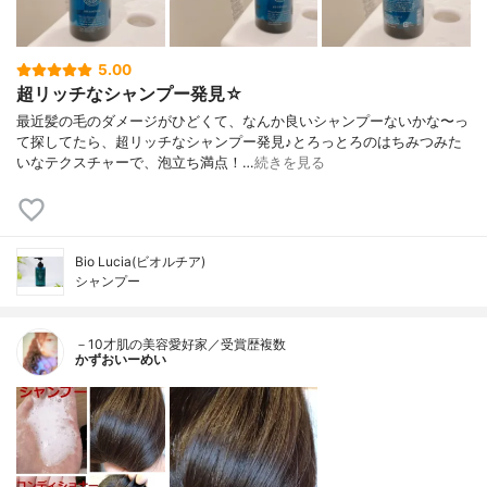
5.00
超リッチなシャンプー発見☆
最近髪の毛のダメージがひどくて、なんか良いシャンプーないかな〜っ
て探してたら、超リッチなシャンプー発見♪とろっとろのはちみつみた
いなテクスチャーで、泡立ち満点！…
続きを見る
Bio Lucia(ビオルチア)
シャンプー
－10才肌の美容愛好家／受賞歴複数
かずおいーめい