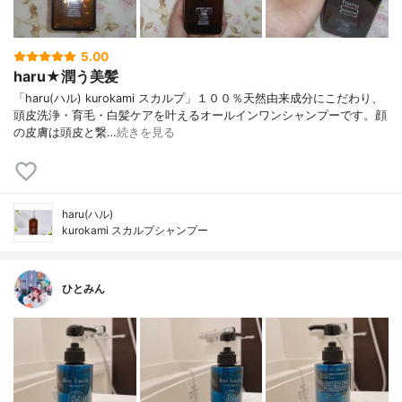
5.00
haru★潤う美髪
「haru(ハル) kurokami スカルプ」１００％天然由来成分にこだわり、
頭皮洗浄・育毛・白髪ケアを叶えるオールインワンシャンプーです。顔
の皮膚は頭皮と繋…
続きを見る
haru(ハル)
kurokami スカルプシャンプー
ひとみん