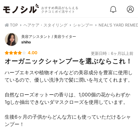
おすすめ商品がもらえる
クチコミポイ活サイト
TOP
ヘアケア・スタイリング
シャンプー
NEAL'S YARD R
美容アシスタント / 美容ライター
shiho
4.00
更新日時：6ヶ月以上前
オーガニックシャンプーを選ぶならこれ！
ハーブエキスや植物オイルなどの美容成分を豊富に使用し
ているので、優しい洗浄力で髪に潤いを与えてくれます。
自然なローズオットーの香りは、1,000個の花からわずか
1gしか抽出できないダマスクローズを使用しています。
生後6ヶ月の子供からどんな方にも使っていただけるシャ
ンプー！