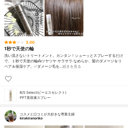
3.00
1秒で天使の輪
洗い流さないトリートメント。カンタン！シューッとスプレーするだけ
で、１秒で天使の輪👼ツヤツヤ·サラサラ·なめらか、髪のダメージをリ
ペア＆保湿ケア。✅ダメージ毛を…
続きを見る
B/S Select(ビーエスセレクト)
PPT美容液スプレー
コスメと口コミが大好きな専業主婦
kirakiranoriko