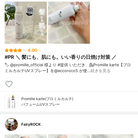
4.00
#PR ＼ 髪にも、肌にも。いい香りの日焼け対策 ／ ⁡
🏷️ @promille_official 様より #提供 いただき、⁡💁Promille karte【プロ
ミルカルテUVスプレー】を@eccoroco5 が使…
続きを見る
Promille karte(プロミルカルテ)
パフュームUVスプレー
FairyROCK