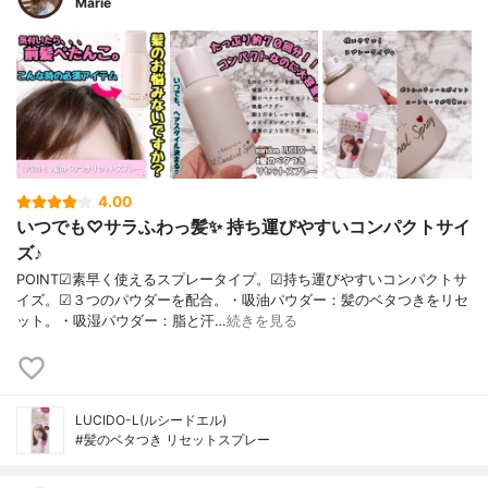
Marie
4.00
いつでも♡サラふわっ髪✨ 持ち運びやすいコンパクトサイ
ズ♪
POINT☑素早く使えるスプレータイプ。☑持ち運びやすいコンパクトサ
イズ。☑３つのパウダーを配合。・吸油パウダー：髪のベタつきをリセ
ット。・吸湿パウダー：脂と汗…
続きを見る
LUCIDO-L(ルシードエル)
#髪のベタつき リセットスプレー