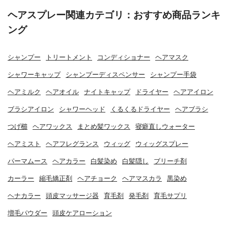
ヘアスプレー関連カテゴリ：おすすめ商品ランキ
ング
シャンプー
トリートメント
コンディショナー
ヘアマスク
シャワーキャップ
シャンプーディスペンサー
シャンプー手袋
ヘアミルク
ヘアオイル
ナイトキャップ
ドライヤー
ヘアアイロン
ブラシアイロン
シャワーヘッド
くるくるドライヤー
ヘアブラシ
つげ櫛
ヘアワックス
まとめ髪ワックス
寝癖直しウォーター
ヘアミスト
ヘアフレグランス
ウィッグ
ウィッグスプレー
パーマムース
ヘアカラー
白髪染め
白髪隠し
ブリーチ剤
カーラー
縮毛矯正剤
ヘアチョーク
ヘアマスカラ
黒染め
ヘナカラー
頭皮マッサージ器
育毛剤
発毛剤
育毛サプリ
増毛パウダー
頭皮ケアローション