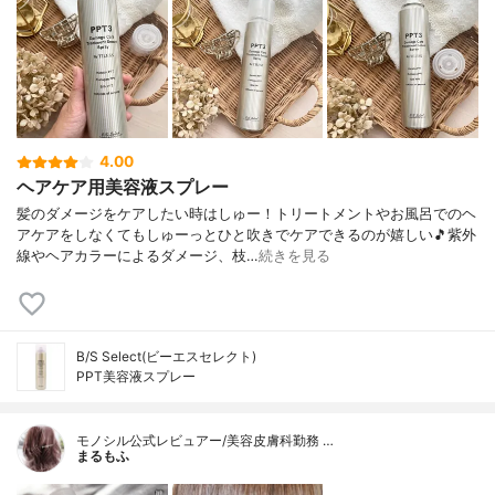
4.00
ヘアケア用美容液スプレー
髪のダメージをケアしたい時はしゅー！トリートメントやお風呂でのヘ
アケアをしなくてもしゅーっとひと吹きでケアできるのが嬉しい🎵紫外
線やヘアカラーによるダメージ、枝…
続きを見る
B/S Select(ビーエスセレクト)
PPT美容液スプレー
モノシル公式レビュアー/美容皮膚科勤務 …
まるもふ