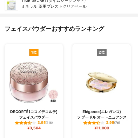
TIME SECRET(タイムシークレット)
ミネラル 薬用プレストクリアベール
フェイスパウダーおすすめランキング
1位
2位
DECORTÉ(コスメデコルテ)
Elégance(エレガンス)
フェイスパウダー
ラ プードル オートニュアンス
3.95
3.95
(116)
(79)
¥3,564
¥11,000