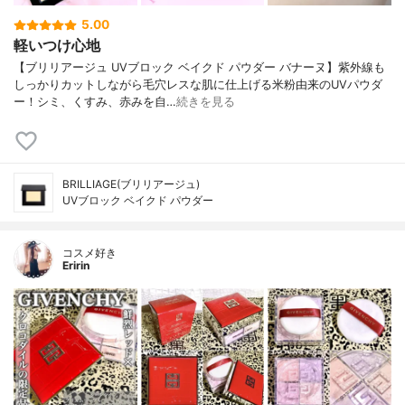
5.00
軽いつけ心地
【ブリリアージュ UVブロック ベイクド パウダー バナーヌ】紫外線も
しっかりカットしながら毛穴レスな肌に仕上げる米粉由来のUVパウダ
ー！シミ、くすみ、赤みを自…
続きを見る
BRILLIAGE(ブリリアージュ)
UVブロック ベイクド パウダー
コスメ好き
Eririn