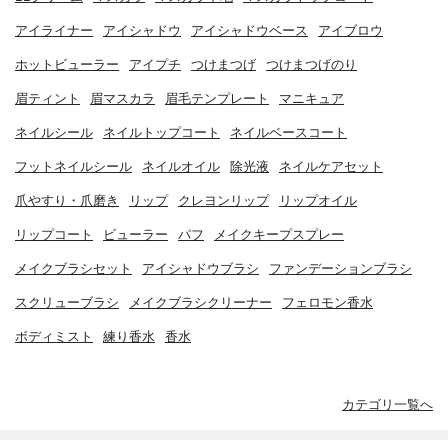
アイライナー
アイシャドウ
アイシャドウベース
アイブロウ
ホットビューラー
アイプチ
つけまつげ
つけまつげのり
眉ティント
眉マスカラ
眉毛テンプレート
マニキュア
ネイルシール
ネイルトップコート
ネイルベースコート
フットネイルシール
ネイルオイル
除光液
ネイルケアセット
爪やすり・爪磨き
リップ
クレヨンリップ
リップオイル
リップコート
ビューラー
パフ
メイクキープスプレー
メイクブラシセット
アイシャドウブラシ
ファンデーションブラシ
スクリューブラシ
メイクブラシクリーナー
フェロモン香水
ボディミスト
練り香水
香水
カテゴリ一覧へ