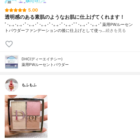
5.00
透明感のある素肌のようなお肌に仕上げてくれます！
ﾟ･｡.｡･｡.｡･ﾟ･｡.｡･ﾟ･｡.｡･ﾟ･｡.｡･ﾟ･｡.｡･ﾟﾟ･｡.｡･ﾟ･｡.｡･ﾟ薬用PWルーセン
トパウダーファンデーションの後に仕上げとして使っ…
続きを見る
DHC(ディーエイチシー)
薬用PWルーセントパウダー
もふもふ