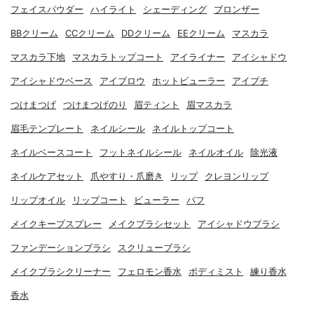
フェイスパウダー
ハイライト
シェーディング
ブロンザー
BBクリーム
CCクリーム
DDクリーム
EEクリーム
マスカラ
マスカラ下地
マスカラトップコート
アイライナー
アイシャドウ
アイシャドウベース
アイブロウ
ホットビューラー
アイプチ
つけまつげ
つけまつげのり
眉ティント
眉マスカラ
眉毛テンプレート
ネイルシール
ネイルトップコート
ネイルベースコート
フットネイルシール
ネイルオイル
除光液
ネイルケアセット
爪やすり・爪磨き
リップ
クレヨンリップ
リップオイル
リップコート
ビューラー
パフ
メイクキープスプレー
メイクブラシセット
アイシャドウブラシ
ファンデーションブラシ
スクリューブラシ
メイクブラシクリーナー
フェロモン香水
ボディミスト
練り香水
香水