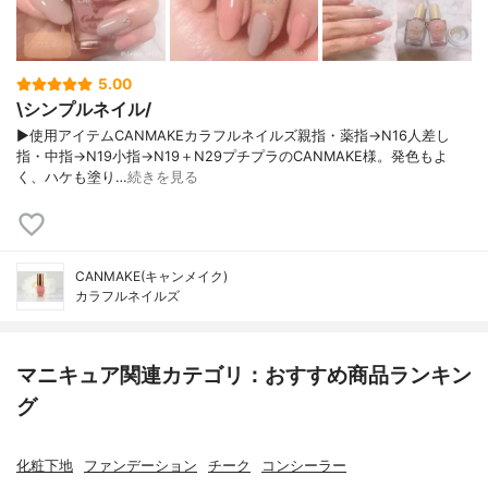
5.00
\シンプルネイル/
▶使用アイテムCANMAKEカラフルネイルズ親指・薬指→N16人差し
指・中指→N19小指→N19＋N29プチプラのCANMAKE様。発色もよ
く、ハケも塗り…
続きを見る
CANMAKE(キャンメイク)
カラフルネイルズ
マニキュア関連カテゴリ：おすすめ商品ランキン
グ
化粧下地
ファンデーション
チーク
コンシーラー