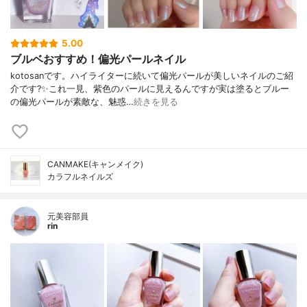
5.00
ブルベおすすめ！偏光パールネイル
kotosanです。ハイライターに続いて偏光パールが美しいネイルのご紹
介です?✨これ一見、紫色のパールに見えるんですが実は塗るとブルー
の偏光パールが素敵な、魅惑…
続きを見る
CANMAKE(キャンメイク)
カラフルネイルズ
元美容部員
rin