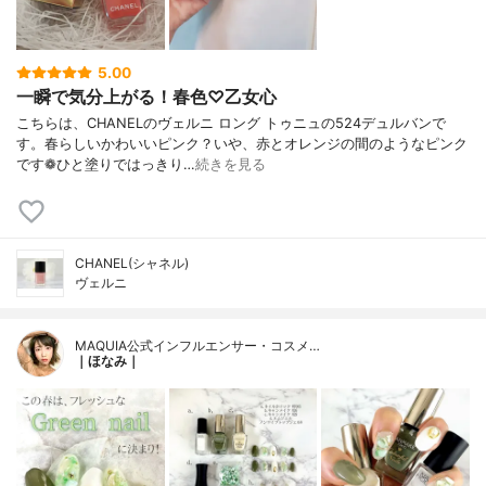
5.00
一瞬で気分上がる！春色♡乙女心
こちらは、CHANELのヴェルニ ロング トゥニュの524デュルバンで
す。春らしいかわいいピンク？いや、赤とオレンジの間のようなピンク
です❁︎ひと塗りではっきり…
続きを見る
CHANEL(シャネル)
ヴェルニ
MAQUIA公式インフルエンサー・コスメ…
｜ほなみ｜