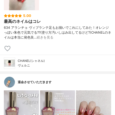
5.00
最高のネイルはコレ
634 アランチョ ヴィブランテ足もお揃いでこれにしてみた！オレンジ
っぽい朱色で元気でる??(塗り方汚いしはみ出してるけど?)CHANELのネ
イルは本当に発色良…
続きを見る
CHANEL(シャネル)
ヴェルニ
退会させていただきます