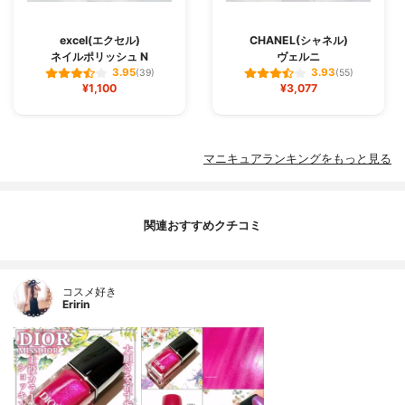
excel(エクセル)
CHANEL(シャネル)
ネイルポリッシュ N
ヴェルニ
3.95
3.93
(39)
(55)
¥1,100
¥3,077
マニキュアランキングをもっと見る
関連おすすめクチコミ
コスメ好き
Eririn