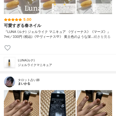
5.00
可愛すぎる春ネイル
『LUNA (ルナ) ジェルライク マニキュア 《ヴィーナス》《マーズ》』
7ml／330円 (税込)《💛ヴィーナス💛》 黄土色のような深…
続きを見る
LUNA(ルナ)
ジェルライクマニキュア
タロット占い師
まいかる