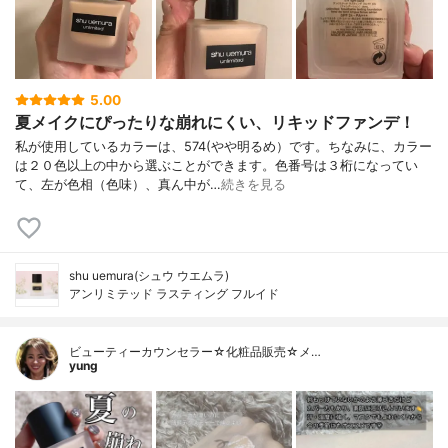
5.00
夏メイクにぴったりな崩れにくい、リキッドファンデ！
私が使用しているカラーは、574(やや明るめ）です。ちなみに、カラー
は２０色以上の中から選ぶことができます。色番号は３桁になってい
て、左が色相（色味）、真ん中が…
続きを見る
shu uemura(シュウ ウエムラ)
アンリミテッド ラスティング フルイド
ビューティーカウンセラー☆化粧品販売☆メ…
yung