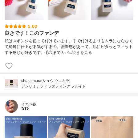
5.00
良きです！このファンデ
私はスポンジを使って付けています。手で付けるよりもムラにならなく
て綺麗に仕上がる気がするの。密着感があって、肌にピタッとフィット
する感じが好きです。毛穴までカバ…
続きを見る
shu uemura(シュウ ウエムラ)
アンリミテッド ラスティング フルイド
イエベ春
なゆ