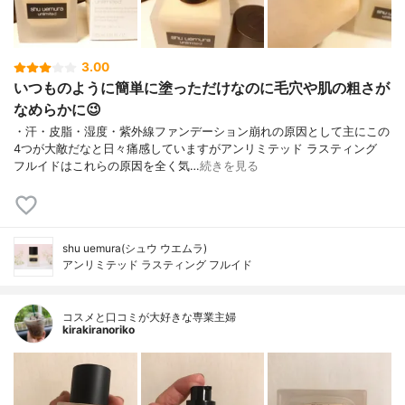
3.00
いつものように簡単に塗っただけなのに毛穴や肌の粗さが
なめらかに😉
・汗・皮脂・湿度・紫外線ファンデーション崩れの原因として主にこの
4つが大敵だなと日々痛感していますがアンリミテッド ラスティング
フルイドはこれらの原因を全く気…
続きを見る
shu uemura(シュウ ウエムラ)
アンリミテッド ラスティング フルイド
コスメと口コミが大好きな専業主婦
kirakiranoriko