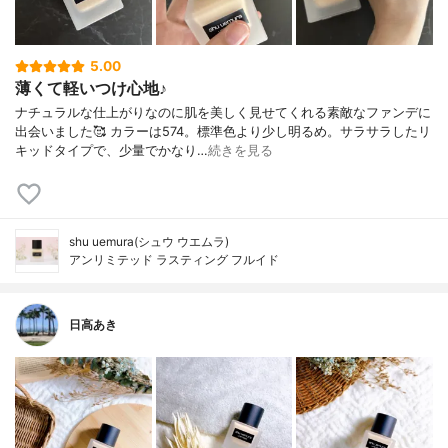
5.00
薄くて軽いつけ心地♪
ナチュラルな仕上がりなのに肌を美しく見せてくれる素敵なファンデに
出会いました🥰 カラーは574。標準色より少し明るめ。サラサラしたリ
キッドタイプで、少量でかなり…
続きを見る
shu uemura(シュウ ウエムラ)
アンリミテッド ラスティング フルイド
日高あき