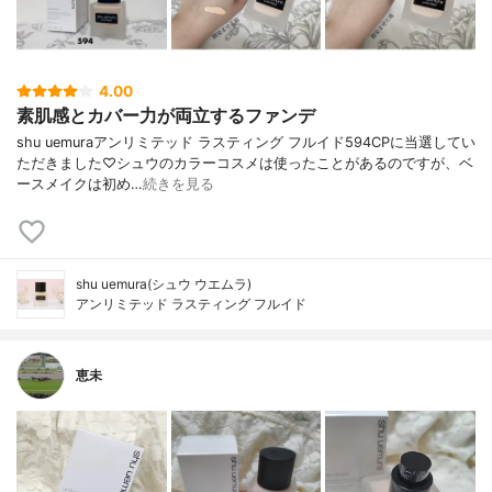
4.00
素肌感とカバー力が両立するファンデ
shu uemuraアンリミテッド ラスティング フルイド594CPに当選してい
ただきました♡シュウのカラーコスメは使ったことがあるのですが、ベ
ースメイクは初め…
続きを見る
shu uemura(シュウ ウエムラ)
アンリミテッド ラスティング フルイド
恵未