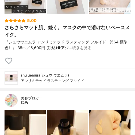
5.00
さらさらマット肌、続く。マスクの中で溶けないベースメ
イク。
『シュウウエムラ アンリミテッド ラスティング フルイド 《564 標準
色》』 35ml／6,600円 (税込)●アジ…
続きを見る
shu uemura(シュウ ウエムラ)
アンリミテッド ラスティング フルイド
美容ブロガー
ゆあ