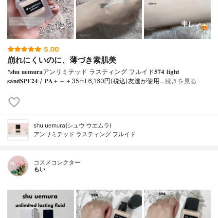
5.00
崩れにくいのに、薄づき素肌美
*𝐬𝐡𝐮 𝐮𝐞𝐦𝐮𝐫𝐚アンリミテッド ラスティング フルイド𝟓𝟕𝟒 𝐥𝐢𝐠𝐡𝐭
𝐬𝐚𝐧𝐝𝐒𝐏𝐅𝟐𝟒 / 𝐏𝐀＋＋＋⁡35ml 6,160円(税込)⁡友達が使用…
続きを見る
shu uemura(シュウ ウエムラ)
アンリミテッド ラスティング フルイド
コスメコレクター
もい