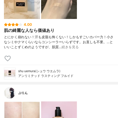
4.00
肌の綺麗な人なら価値あり
とにかく崩れない！汗も皮脂も怖くない！しかもすごいカバー力！小さ
なシミやクマくらいならコンシーラーいらずです。お直しも不要。…と
いいことずくめのようですが、肌質…
続きを見る
shu uemura(シュウ ウエムラ)
アンリミテッド ラスティング フルイド
ぷりん