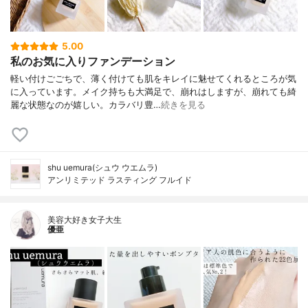
5.00
私のお気に入りファンデーション
軽い付けごごちで、薄く付けても肌をキレイに魅せてくれるところが気
に入っています。メイク持ちも大満足で、崩れはしますが、崩れても綺
麗な状態なのが嬉しい。カラバリ豊…
続きを見る
shu uemura(シュウ ウエムラ)
アンリミテッド ラスティング フルイド
美容大好き女子大生
優亜