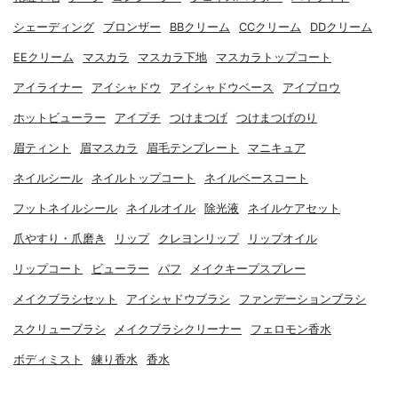
シェーディング
ブロンザー
BBクリーム
CCクリーム
DDクリーム
EEクリーム
マスカラ
マスカラ下地
マスカラトップコート
アイライナー
アイシャドウ
アイシャドウベース
アイブロウ
ホットビューラー
アイプチ
つけまつげ
つけまつげのり
眉ティント
眉マスカラ
眉毛テンプレート
マニキュア
ネイルシール
ネイルトップコート
ネイルベースコート
フットネイルシール
ネイルオイル
除光液
ネイルケアセット
爪やすり・爪磨き
リップ
クレヨンリップ
リップオイル
リップコート
ビューラー
パフ
メイクキープスプレー
メイクブラシセット
アイシャドウブラシ
ファンデーションブラシ
スクリューブラシ
メイクブラシクリーナー
フェロモン香水
ボディミスト
練り香水
香水