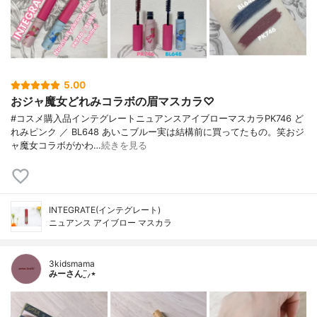
5.00
おジャ魔女どれみコラボの眉マスカラ♡
#コスメ購入品インテグレートニュアンスアイブローマスカラPK746 ど
れみピンク ／ BL648 あいこブルー実は結構前に買ってたもの。笑おジ
ャ魔女コラボがかわ…
続きを見る
INTEGRATE(インテグレート)
ニュアンス アイブロー マスカラ
3kidsmama
みーさん¨̮⸝⋆