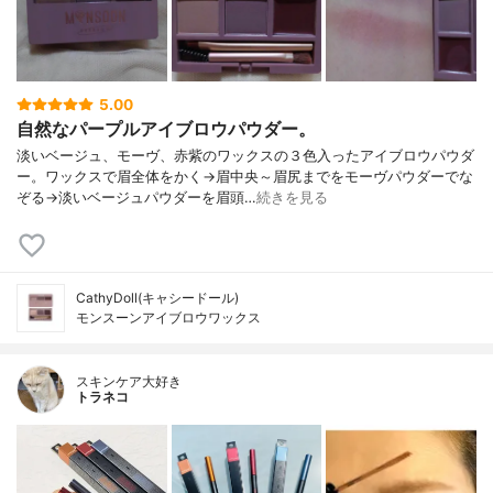
5.00
自然なパープルアイブロウパウダー。
淡いベージュ、モーヴ、赤紫のワックスの３色入ったアイブロウパウダ
ー。ワックスで眉全体をかく→眉中央～眉尻までをモーヴパウダーでな
ぞる→淡いベージュパウダーを眉頭…
続きを見る
CathyDoll(キャシードール)
モンスーンアイブロウワックス
スキンケア大好き
トラネコ