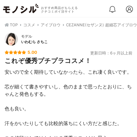
おすすめ商品がもらえる
クチコミポイ活サイト
TOP
コスメ
アイブロウ
CEZANNE(セザンヌ) 超細芯アイブロウ
モデル
いわむら さちこ
5.00
更新日時：6ヶ月以上前
これぞ優秀プチプラコスメ！
安いので全く期待していなかったら、これ凄く良いです。
芯が細くて書きやすいし、色のままで思ったとおりに、ち
ゃんと発色もする。
色も良い。
汗をかいたりしても比較的落ちにくい方だと感じた。