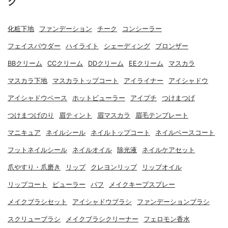
グ
化粧下地
ファンデーション
チーク
コンシーラー
フェイスパウダー
ハイライト
シェーディング
ブロンザー
BBクリーム
CCクリーム
DDクリーム
EEクリーム
マスカラ
マスカラ下地
マスカラトップコート
アイライナー
アイシャドウ
アイシャドウベース
ホットビューラー
アイプチ
つけまつげ
つけまつげのり
眉ティント
眉マスカラ
眉毛テンプレート
マニキュア
ネイルシール
ネイルトップコート
ネイルベースコート
フットネイルシール
ネイルオイル
除光液
ネイルケアセット
爪やすり・爪磨き
リップ
クレヨンリップ
リップオイル
リップコート
ビューラー
パフ
メイクキープスプレー
メイクブラシセット
アイシャドウブラシ
ファンデーションブラシ
スクリューブラシ
メイクブラシクリーナー
フェロモン香水