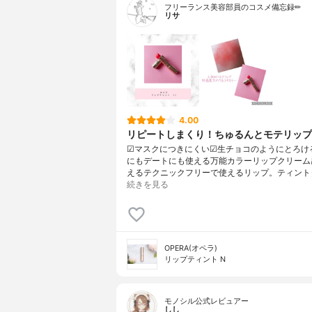
フリーランス美容部員のコスメ備忘録✏︎
リサ
4.00
リピートしまくり！ちゅるんとモテリップ
☑︎マスクにつきにくい☑︎生チョコのようにとろけ
にもデートにも使える万能カラーリップクリーム
えるテクニックフリーで使えるリップ。ティント
続きを見る
OPERA(オペラ)
リップティント N
モノシル公式レビュアー
しし