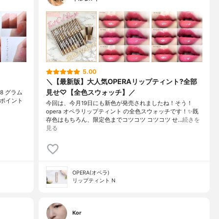
5.00
＼【最新版】大人気OPERAリップティント?全部
見せ♡【全色スウォッチ】／
08 グラム
 ポイント
今回は、今月19日にも新色が発売されましたね！そう！
opera オペラリップティント の全色スウォッチです！✨既
存色はもちろん、限定色までコツコツ コツコツ せ…
続きを
見る
OPERA(オペラ)
リップティント N
Kor