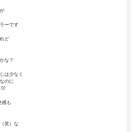
が
ラーです
れど
かな？
じは少なく
なのに
…♡
艶感も
（笑）な