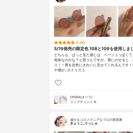
5.00
5/19発売の限定色 108と109を使用しま
どちらも、ぱっと見た感じは、ベージュっぽくて
色味なのかな？と思うんですが、唇にのせると、
り！！唇を自然にきれいに見せてくれるんです！
ヤ感が…
続きを見る
OPERA(オペラ)
リップティント N
成分＆コスメマニアなプロの美容家
きょうこ_りっしゅ