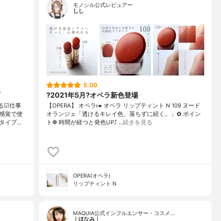
モノシル公式レビュアー
しし
5.00
?2021年5月?オペラ新色登場
る☑︎仕事
【OPERA】 オペラ▹▸ オペラ リップティント N 109 ヌード
感覚で使
オランジェ「透けるキレイ色、落ちずに続く。」✿ ポイン
タイプ…
ト❁︎ 時間が経つと発色UP⤴ …
続きを見る
OPERA(オペラ)
リップティント N
MAQUIA公式インフルエンサー・コスメ…
｜ほなみ｜