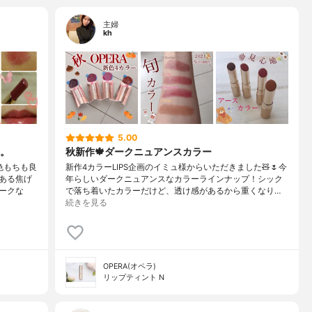
主婦
kh
5.00
。
秋新作🍁ダークニュアンスカラー
色もちも良
新作4カラーLIPS企画のイミュ様からいただきました🧸🌷今
ある焦げ
年らしいダークニュアンスなカラーラインナップ！シック
ークな
で落ち着いたカラーだけど、透け感があるから重くなり…
続きを見る
OPERA(オペラ)
リップティント N