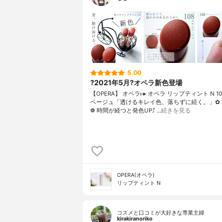
5.00
?2021年5月?オペラ新色登場
【OPERA】 オペラ▹▸ オペラ リップティント N 1
ベージュ「透けるキレイ色、落ちずに続く。」✿
❁︎ 時間が経つと発色UP⤴ …
続きを見る
OPERA(オペラ)
リップティント N
コスメと口コミが大好きな専業主婦
kirakiranoriko