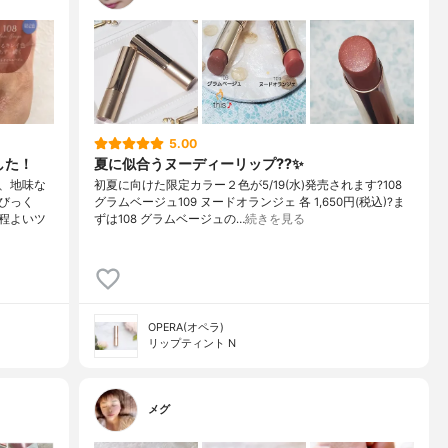
5.00
した！
夏に似合うヌーディーリップ??✨
、地味な
初夏に向けた限定カラー２色が5/19(水)発売されます?108
びっく
グラムベージュ109 ヌードオランジェ 各 1,650円(税込)?ま
程よいツ
ずは108 グラムベージュの…
続きを見る
OPERA(オペラ)
リップティント N
メグ