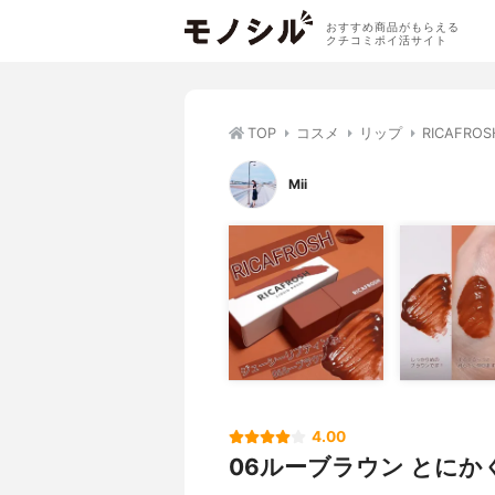
おすすめ商品がもらえる
クチコミポイ活サイト
TOP
コスメ
リップ
RICAFR
Mii
4.00
06ルーブラウン とにかく