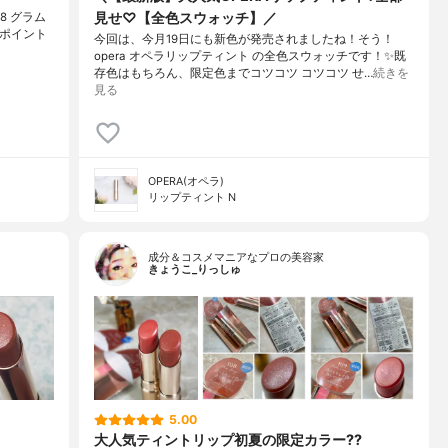
見せ♡【全色スウォッチ】／
08 グラム
 ポイント
今回は、今月19日にも新色が発売されましたね！そう！
opera オペラリップティント の全色スウォッチです！✨既
存色はもちろん、限定色までコツコツ コツコツ せ…
続きを
見る
OPERA(オペラ)
リップティント N
成分＆コスメマニアなプロの美容家
きょうこ_りっしゅ
5.00
大人気ティントリップ初夏の限定カラー??