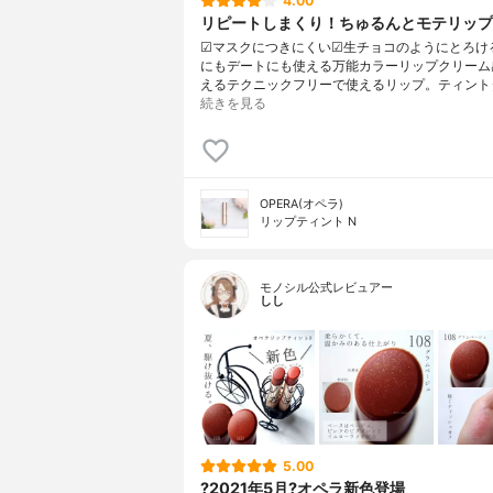
4.00
リピートしまくり！ちゅるんとモテリップ
☑︎マスクにつきにくい☑︎生チョコのようにとろけ
にもデートにも使える万能カラーリップクリーム
えるテクニックフリーで使えるリップ。ティント
続きを見る
OPERA(オペラ)
リップティント N
モノシル公式レビュアー
しし
5.00
?2021年5月?オペラ新色登場