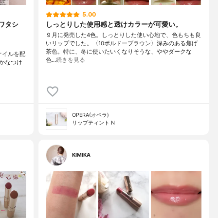
5.00
ワタシ
しっとりした使用感と透けカラーが可愛い。
９月に発売した4色。しっとりした使い心地で、色もちも良
いリップでした。〈10ボルドーブラウン〉深みのある焦げ
茶色。特に、冬に使いたいくなりそうな、ややダークな
オイルを配
色…
続きを見る
かなつけ
OPERA(オペラ)
リップティント N
KIMIKA