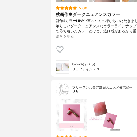
5.00
秋新作🍁ダークニュアンスカラー
新作4カラーLIPS企画のイミュ様からいただきまし
年らしいダークニュアンスなカラーラインナップ
で落ち着いたカラーだけど、透け感があるから重
続きを見る
OPERA(オペラ)
リップティント N
フリーランス美容部員のコスメ備忘録✏︎
リサ