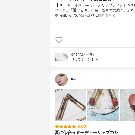
【OPERA】 オペラ▹▸ オペラ リップティント N 1
ベージュ「透けるキレイ色、落ちずに続く。」✿
❁︎ 時間が経つと発色UP⤴ …
続きを見る
OPERA(オペラ)
リップティント N
Kor
5.00
夏に似合うヌーディーリップ??✨