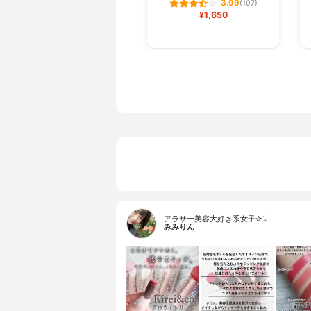
3.99
(107)
¥1,650
アラサー美容大好き系女子✰ˊ˗
みみりん