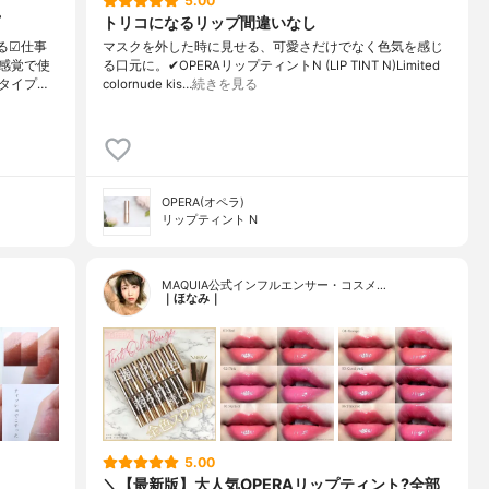
5.00
トリコになるリップ間違いなし
る☑︎仕事
マスクを外した時に見せる、可愛さだけでなく色気を感じ
感覚で使
る口元に。✔︎OPERAリップティントN (LIP TINT N)Limited
タイプ…
colornude kis…
続きを見る
OPERA(オペラ)
リップティント N
MAQUIA公式インフルエンサー・コスメ…
｜ほなみ｜
5.00
＼【最新版】大人気OPERAリップティント?全部