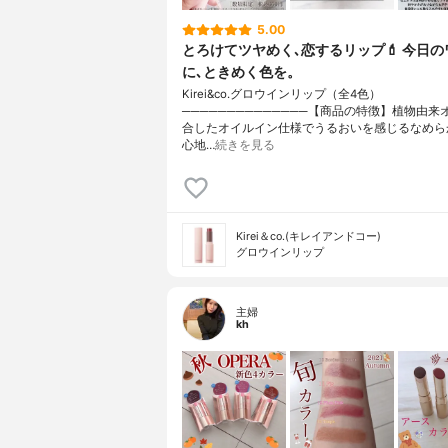
5.00
とろけてツヤめく､恋するリップ💄 今日の
に､ときめく色を。
Kirei&co.グロウインリップ（全4色）
──────────────【商品の特徴】植物由来
合したオイルイン仕様でうるおいを感じるなめら
心地…
続きを見る
Kirei＆co.(キレイアンドコー)
グロウインリップ
主婦
kh