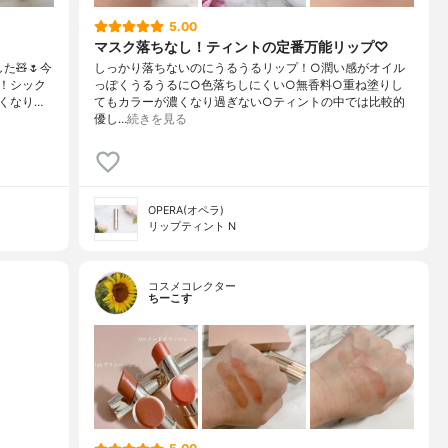
5.00
マスク落ちなし！ティントの定番万能リップ♡
た🧸🌷今
しっかり落ちないのにうるうるリップ！○潤い感がオイル
！シック
っぽくうるうるに○色落ちしにくい○無香料○重ね塗りし
くなり…
てもカラーが濃くなり過ぎない○ティントの中では比較的
優し…
続きを見る
OPERA(オペラ)
リップティント N
コスメコレクター
ちーこす