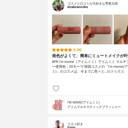
コスメと口コミが大好きな専業主婦
kirakiranoriko
5.00
発色がよくて、簡単にミュートメイクが叶
#PR i'm meme（アイムミミ）アイムミミ マル
ー使用色：05モーヴ 韓国コスメの「i’m meme(
ミ)」のコスメは、今までに色々と…
続きを見る
I'M MEME(アイムミミ)
アイムマルチスティックブラッシャー
コスメ好き
Eririn