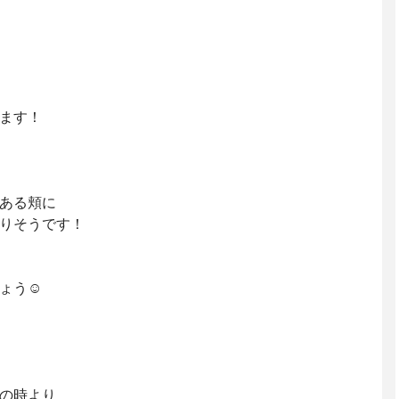
ます！
ある頬に
りそうです！
ょう☺️
の時より