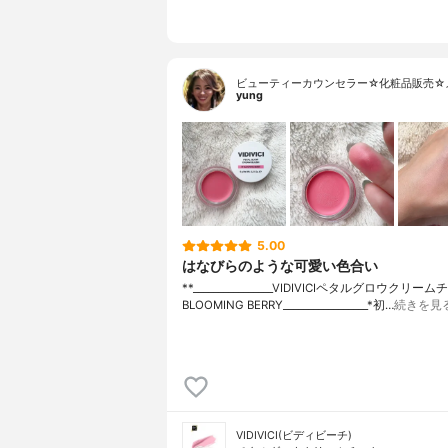
ビューティーカウンセラー☆化粧品販売☆
yung
5.00
はなびらのような可愛い色合い
**⁡________________⁡⁡VIDIVICI⁡ペタルグロウクリー
BLOOMING BERRY⁡_________________*初…
続きを見
VIDIVICI(ビディビーチ)