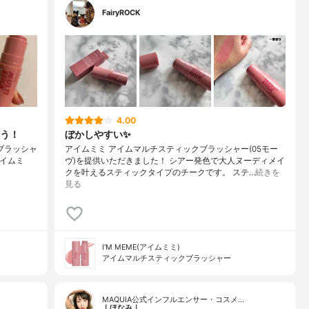
FairyROCK
4.00
う！
ぼかしやすい✨
チブラッシャ
アイムミミ アイムマルチスティックブラッシャー(05モー
アイムミ
ヴ)を提供いただきました！ シアー発色で大人ヌーディメイ
クを叶えるスティックタイプのチークです。 ステ…
続きを
見る
I'M MEME(アイムミミ)
アイムマルチスティックブラッシャー
MAQUIA公式インフルエンサー・コスメ…
｜ほなみ｜