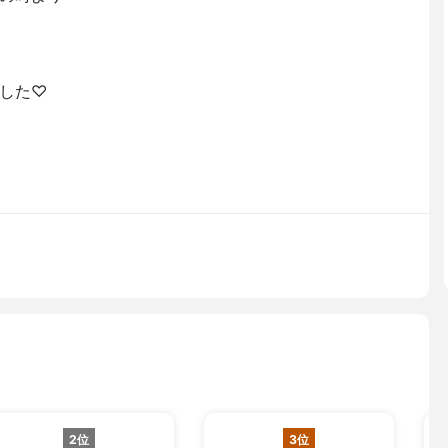
した♡
2位
3位