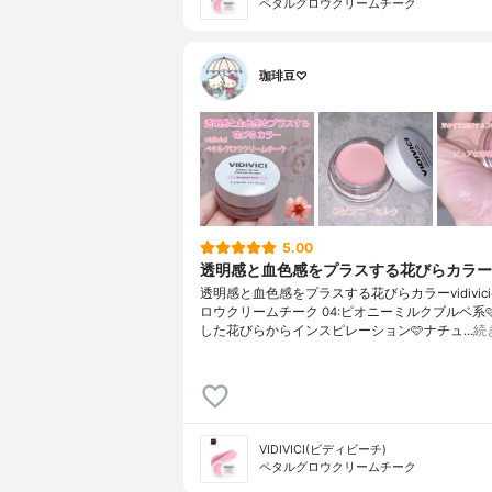
ペタルグロウクリームチーク
珈琲豆♡
5.00
透明感と血色感をプラスする花びらカラー
透明感と血色感をプラスする花びらカラーvidivic
ロウクリームチーク 04:ピオニーミルクブルベ系
した花びらからインスピレーション🩷ナチュ…
続
VIDIVICI(ビディビーチ)
ペタルグロウクリームチーク