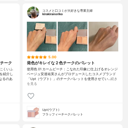
コスメと口コミが大好きな専業主婦
kirakiranoriko
5.00
チーク
発色がキレイな２色チークのパレット
にくいふ
使用色 01 カームビーチ：こなれた印象に仕上げるオレンジ
を紹介し
ベージュ安達祐実さんがプロデュースしたコスメブランド
なるのあ
「Upt（ウプト）」のチークパレットを使用させてい…
続き
を見る
Upt(ウプト)
フラッフィーチークパレット