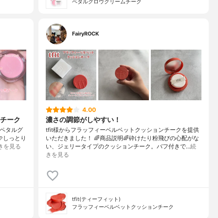
ペタルグロウクリームチーク
FairyROCK
4.00
チーク
濃さの調節がしやすい！
iペタルグ
tfit様からフラッフィーベルベットクッションチークを提供
🩷しっとり
いただきました！ 🌈商品説明🌈砕けたり粉飛びの心配がな
きを見る
い、ジェリータイプのクッションチーク。バフ付きで…
続
きを見る
tfit(ティーフィット)
フラッフィーベルベットクッションチーク