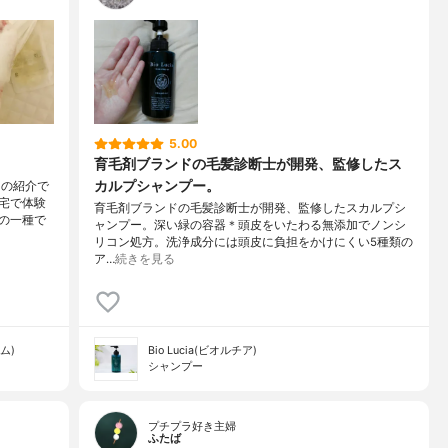
5.00
育毛剤ブランドの毛髪診断士が開発、監修したス
カルプシャンプー。
トの紹介で
宅で体験
育毛剤ブランドの毛髪診断士が開発、監修したスカルプシ
の一種で
ャンプー。深い緑の容器＊頭皮をいたわる無添加でノンシ
リコン処方。洗浄成分には頭皮に負担をかけにくい5種類の
ア…
続きを見る
ム)
Bio Lucia(ビオルチア)
シャンプー
プチプラ好き主婦
ふたば