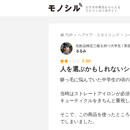
おすすめ商品がもらえる
クチコミポイ活サイト
TOP
ヘアケア・スタイリング
シ
化粧品検定三級を持つ大学生 / 美
るるみ
2.00
人を選ぶかもしれないシ
癖っ毛に悩んでいた中学生の頃の
当時はストレートアイロンが必須
キューティクルをきちんと重視し
そこで、この商品を使ったところ
でしまいました。