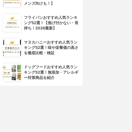
メンズ向けも！】
フライパンおすすめ人気ランキ
ング52選！【焦げ付かない・長
持ち！2026最新】
cocone(ココネ)
La sana(ラサーナ)
レイクリームシャンプーモイ
プレミオール シャンプー
マヌカハニーおすすめ人気ラン
スト
3.94
(61)
キング52選！味や栄養価の高さ
¥1,980
3.99
(75)
を徹底比較・検証
¥1,980
ドッグフードおすすめ人気ラン
キング52選！無添加・アレルギ
ー対策商品を紹介