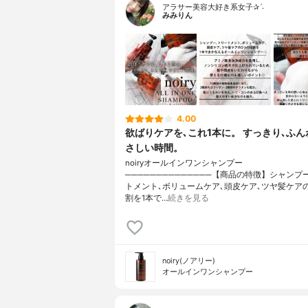
アラサー美容大好き系女子✰ˊ˗
みみりん
4.00
欲ばりケアを､これ1本に。 すっきり､ふん
さしい時間。
noiryオールインワンシャンプー
──────────────【商品の特徴】シャンプ
トメント､ボリュームケア､頭皮ケア､ツヤ髪ケア
割を1本で…
続きを見る
noiry(ノアリー)
オールインワンシャンプー