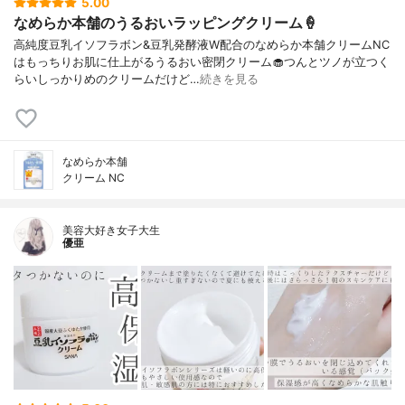
5.00
なめらか本舗のうるおいラッピングクリーム🍦
高純度豆乳イソフラボン&豆乳発酵液W配合のなめらか本舗クリームNC
はもっちりお肌に仕上がるうるおい密閉クリーム🧁つんとツノが立つく
らいしっかりめのクリームだけど…
続きを見る
なめらか本舗
クリーム NC
美容大好き女子大生
優亜