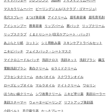
ナイトパウダー
クレンジング
洗顔料
アイメイクリムーバー
マスカラリムーバー
ピーリングジェル(スクラブ・ゴマージュ)
毛穴スプレー
まつげ美容液
アイクリーム
眉毛美容液
眉毛育毛剤
アイシャンプー
唇美容液
リップバーム
唇パック
リップクリーム
リップスクラブ
くまとりシート(目元ケアシート・パック)
あぶらとり紙
コットン
シミ用飲み薬
スキンケアトラベルセット
ニキビパッチ
フェイスパック・シートマスク
マイクロニードルパッチ
洗顔クロス
洗顔ネット
洗顔ブラシ
繭玉
電動洗顔ブラシ
美白クリーム
セラミドクリーム
プラセンタクリーム
ホホバオイル
スクワランオイル
ローズヒップオイル
マルラオイル
ナイトクリーム
ワセリン
ほうれい線クリーム
シワ改善クリーム
ニキビ塗り薬
美顔ローラー
美顔スチーマー
ウォーターピーリング
リフトアップ美顔器
小顔ベルト
毛穴吸引器
かっさプレート