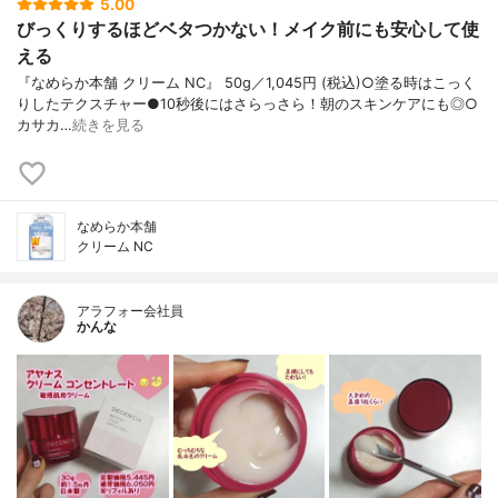
5.00
びっくりするほどベタつかない！メイク前にも安心して使
える
『なめらか本舗 クリーム NC』 50g／1,045円 (税込)○塗る時はこっく
りしたテクスチャー●10秒後にはさらっさら！朝のスキンケアにも◎○
カサカ…
続きを見る
なめらか本舗
クリーム NC
アラフォー会社員
かんな